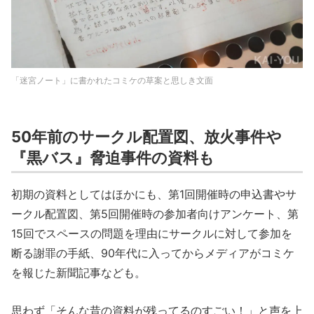
「迷宮ノート」に書かれたコミケの草案と思しき文面
50年前のサークル配置図、放火事件や
『黒バス』脅迫事件の資料も
初期の資料としてはほかにも、第1回開催時の申込書やサ
ークル配置図、第5回開催時の参加者向けアンケート、第
15回でスペースの問題を理由にサークルに対して参加を
断る謝罪の手紙、90年代に入ってからメディアがコミケ
を報じた新聞記事なども。
思わず「そんな昔の資料が残ってるのすごい！」と声を上