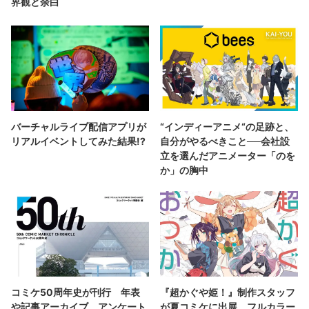
界観と余白
バーチャルライブ配信アプリが
“インディーアニメ“の足跡と、
リアルイベントしてみた結果!?
自分がやるべきこと──会社設
立を選んだアニメーター「のを
か」の胸中
コミケ50周年史が刊行 年表
『超かぐや姫！』制作スタッフ
や記事アーカイブ、アンケート
が夏コミケに出展 フルカラー