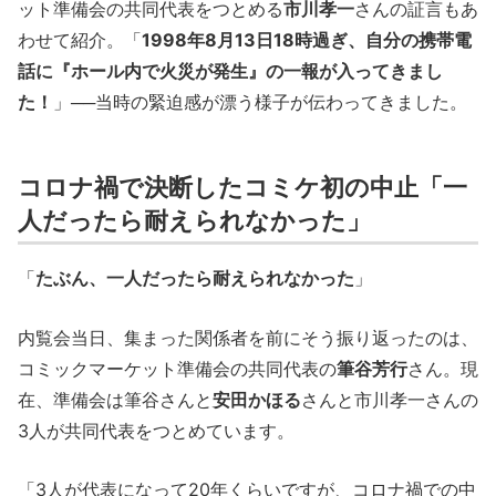
ット準備会の共同代表をつとめる
市川孝一
さんの証言もあ
わせて紹介。「
1998年8月13日18時過ぎ、自分の携帯電
話に『ホール内で火災が発生』の一報が入ってきまし
た！
」──当時の緊迫感が漂う様子が伝わってきました。
コロナ禍で決断したコミケ初の中止「一
人だったら耐えられなかった」
「
たぶん、一人だったら耐えられなかった
」
内覧会当日、集まった関係者を前にそう振り返ったのは、
コミックマーケット準備会の共同代表の
筆谷芳行
さん。現
在、準備会は筆谷さんと
安田かほる
さんと市川孝一さんの
3人が共同代表をつとめています。
「3人が代表になって20年くらいですが、コロナ禍での中