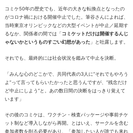
コミケ50年の歴史でも、近年の大きな転換点となったの
がコロナ禍における開催中止でした。筆谷さんによれば、
当時東京オリンピックなどの大型イベントが中止／延期す
るなか、関係者の間では「
コミケットだけは開催するんじ
ゃないかというものすごい幻想があった
」と吐露します。
それでも、最終的には社会状況を鑑みて中止を決断。
「みんな心のどこかで、共同代表の3人に“それでもやろう
よ”って言ってもらいたかったと思うんですが、“残念だけ
ど中止にしよう”と。あの数日間の決断をはっきり覚えて
います」
その後のコミケは、ワクチン・検査パッケージや事前チケ
ット制など導入しながら再開。とはいえ、サークルを含む
参加者数を削る必要があり、「参加したい人が誰でも来れ