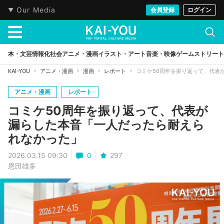
Our Media
会員登録
ログイン
本・文芸
情報化社会
アニメ・漫画
イラスト・アート
音楽・映像
ゲーム
ストリート
KAI-YOU
アニメ・漫画
漫画
レポート
コミケ50周年を振り返って、代表
アニメ・漫画
レポート
コミケ50周年を振り返って、代表が
漏らした本音「一人だったら耐えら
れなかった」
2026.03.15 09:30
0
297
恩田雄多