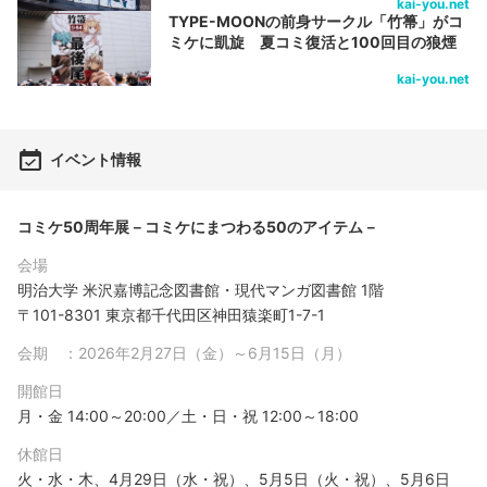
kai-you.net
TYPE-MOONの前身サークル「竹箒」がコ
ミケに凱旋 夏コミ復活と100回目の狼煙
kai-you.net
イベント情報
コミケ50周年展－コミケにまつわる50のアイテム－
会場
明治大学 米沢嘉博記念図書館・現代マンガ図書館 1階
〒101-8301 東京都千代田区神田猿楽町1-7-1
会期 ：2026年2月27日（金）～6月15日（月）
開館日
月・金 14:00～20:00／土・日・祝 12:00～18:00
休館日
火・水・木、4月29日（水・祝）、5月5日（火・祝）、5月6日