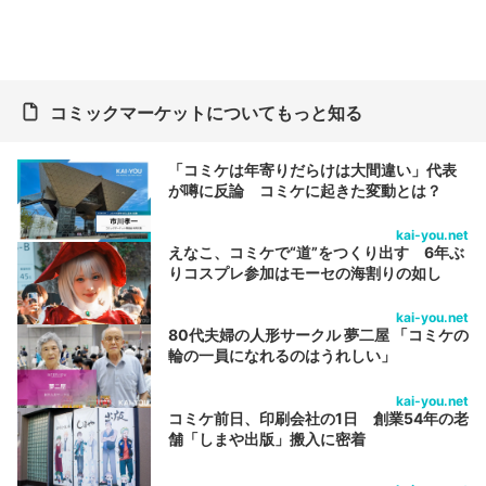
コミックマーケットについてもっと知る
「コミケは年寄りだらけは大間違い」代表
が噂に反論 コミケに起きた変動とは？
kai-you.net
えなこ、コミケで“道”をつくり出す 6年ぶ
りコスプレ参加はモーセの海割りの如し
kai-you.net
80代夫婦の人形サークル 夢二屋 「コミケの
輪の一員になれるのはうれしい」
kai-you.net
コミケ前日、印刷会社の1日 創業54年の老
舗「しまや出版」搬入に密着