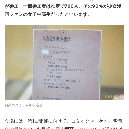
が参加。一般参加者は推定で700人、その90％が少女漫
画ファンの女子中高生だった
といいます。
初期のコミケ参加申込書
会場には、第1回開催に向けて、コミックマーケット準備
会の母体となった批評集団「
迷宮
」のメンバーが作成した