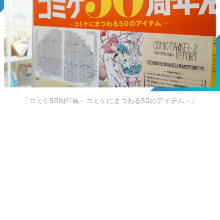
「コミケ50周年展－コミケにまつわる50のアイテム－」