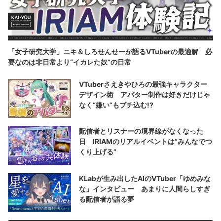
「女子研究大学」ニキ＆しろせんせーが語るVTuberの最適解 必
要なのは非日常より“イカレた奴”の日常
VTuberさえきやひろの最強キャラクター
デザイン術 アバター制作は好きだけじゃ
なく“嫌い”もブチ込む!?
配信者とリスナーの境界線がなくなった
日 IRIAMのリアルイベントは“みんなでつ
くり上げる”
KLabが生み出したAIのVTuber「ゆめみな
な」インタビュー あまりに人間らしすぎ
る配信者が語る夢