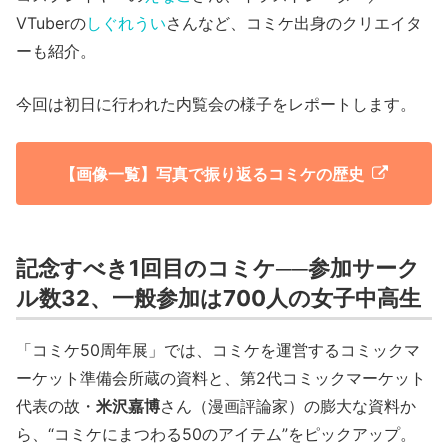
VTuberの
しぐれうい
さんなど、コミケ出身のクリエイタ
ーも紹介。
今回は初日に行われた内覧会の様子をレポートします。
【画像一覧】写真で振り返るコミケの歴史
記念すべき1回目のコミケ──参加サーク
ル数32、一般参加は700人の女子中高生
「コミケ50周年展」では、コミケを運営するコミックマ
ーケット準備会所蔵の資料と、第2代コミックマーケット
代表の故・
米沢嘉博
さん（漫画評論家）の膨大な資料か
ら、“コミケにまつわる50のアイテム”をピックアップ。