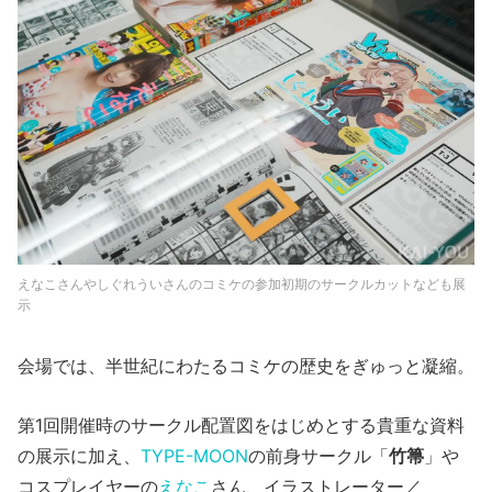
えなこさんやしぐれういさんのコミケの参加初期のサークルカットなども展
示
会場では、半世紀にわたるコミケの歴史をぎゅっと凝縮。
第1回開催時のサークル配置図をはじめとする貴重な資料
の展示に加え、
TYPE-MOON
の前身サークル「
竹箒
」や
コスプレイヤーの
えなこ
さん、イラストレーター／