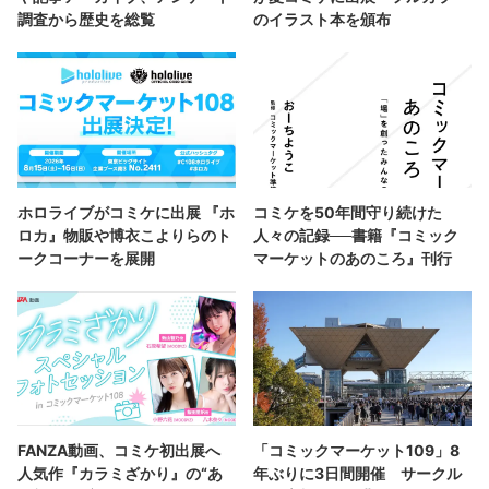
調査から歴史を総覧
のイラスト本を頒布
ホロライブがコミケに出展 『ホ
コミケを50年間守り続けた
ロカ』物販や博衣こよりらのト
人々の記録──書籍『コミック
ークコーナーを展開
マーケットのあのころ』刊行
FANZA動画、コミケ初出展へ
「コミックマーケット109」8
人気作『カラミざかり』の“あ
年ぶりに3日間開催 サークル