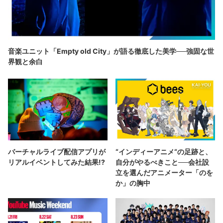
音楽ユニット「Empty old City」が語る徹底した美学──強固な世
界観と余白
バーチャルライブ配信アプリが
“インディーアニメ“の足跡と、
リアルイベントしてみた結果!?
自分がやるべきこと──会社設
立を選んだアニメーター「のを
か」の胸中