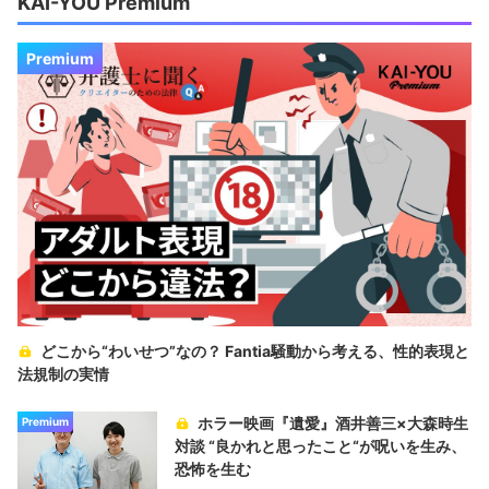
KAI-YOU Premium
Premium
どこから“わいせつ”なの？ Fantia騒動から考える、性的表現と
法規制の実情
ホラー映画『遺愛』酒井善三×大森時生
Premium
対談 “良かれと思ったこと“が呪いを生み、
恐怖を生む