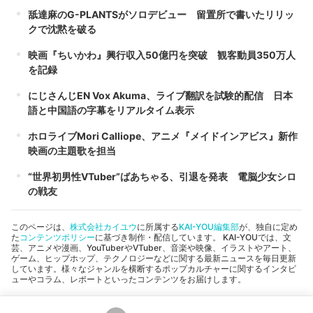
舐達麻のG-PLANTSがソロデビュー 留置所で書いたリリッ
クで沈黙を破る
映画『ちいかわ』興行収入50億円を突破 観客動員350万人
を記録
にじさんじEN Vox Akuma、ライブ翻訳を試験的配信 日本
語と中国語の字幕をリアルタイム表示
ホロライブMori Calliope、アニメ『メイドインアビス』新作
映画の主題歌を担当
“世界初男性VTuber”ばあちゃる、引退を発表 電脳少女シロ
の戦友
このページは、
株式会社カイユウ
に所属する
KAI-YOU編集部
が、独自に定め
た
コンテンツポリシー
に基づき制作・配信しています。 KAI-YOUでは、文
芸、アニメや漫画、YouTuberやVTuber、音楽や映像、イラストやアート、
ゲーム、ヒップホップ、テクノロジーなどに関する最新ニュースを毎日更新
しています。様々なジャンルを横断するポップカルチャーに関するインタビ
ューやコラム、レポートといったコンテンツをお届けします。