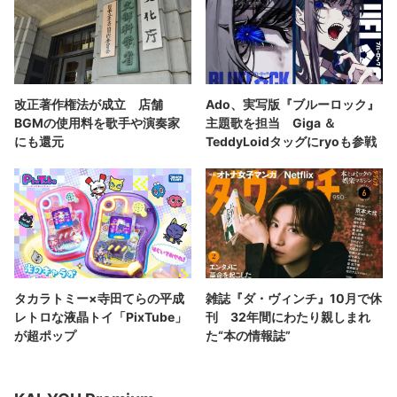
改正著作権法が成立 店舗
Ado、実写版『ブルーロック』
BGMの使用料を歌手や演奏家
主題歌を担当 Giga ＆
にも還元
TeddyLoidタッグにryoも参戦
タカラトミー×寺田てらの平成
雑誌『ダ・ヴィンチ』10月で休
レトロな液晶トイ「PixTube」
刊 32年間にわたり親しまれ
が超ポップ
た“本の情報誌”