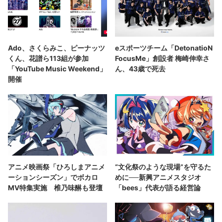
Ado、さくらみこ、ピーナッツ
eスポーツチーム「DetonatioN
くん、花譜ら113組が参加
FocusMe」創設者 梅崎伸幸さ
「YouTube Music Weekend」
ん、43歳で死去
開催
アニメ映画祭「ひろしまアニメ
“文化祭のような現場”を守るた
ーションシーズン」でボカロ
めに──新興アニメスタジオ
MV特集実施 椎乃味醂も登壇
「bees」代表が語る経営論