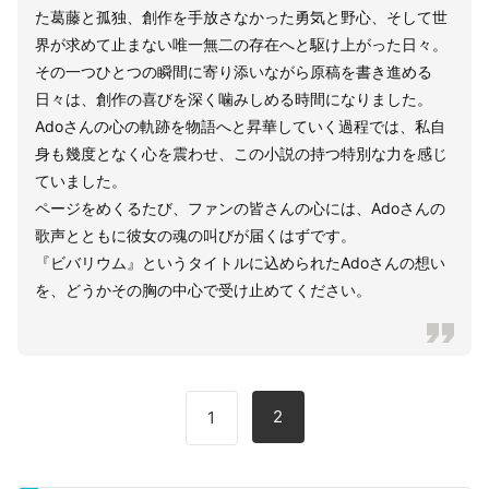
た葛藤と孤独、創作を手放さなかった勇気と野心、そして世
界が求めて止まない唯一無二の存在へと駆け上がった日々。
その一つひとつの瞬間に寄り添いながら原稿を書き進める
日々は、創作の喜びを深く噛みしめる時間になりました。
Adoさんの心の軌跡を物語へと昇華していく過程では、私自
身も幾度となく心を震わせ、この小説の持つ特別な力を感じ
ていました。
ページをめくるたび、ファンの皆さんの心には、Adoさんの
歌声とともに彼女の魂の叫びが届くはずです。
『ビバリウム』というタイトルに込められたAdoさんの想い
を、どうかその胸の中心で受け止めてください。
2
1