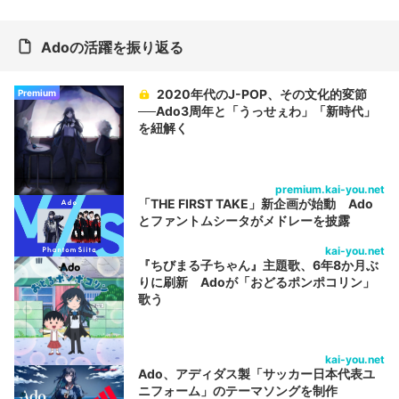
Adoの活躍を振り返る
2020年代のJ-POP、その文化的変節
Premium
──Ado3周年と「うっせぇわ」「新時代」
を紐解く
premium.kai-you.net
「THE FIRST TAKE」新企画が始動 Ado
とファントムシータがメドレーを披露
kai-you.net
『ちびまる子ちゃん』主題歌、6年8か月ぶ
りに刷新 Adoが「おどるポンポコリン」
歌う
kai-you.net
Ado、アディダス製「サッカー日本代表ユ
ニフォーム」のテーマソングを制作