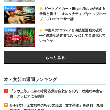
ビートメイカー・RhymeTubeが抱える
Premium
矛盾と祈り──オルタナティブなヒップホッ
プ／プロデューサー論
中南米の“Otaku”と海賊版漫画の破局
Premium
──“違法な消費者”はいかにして合法化して
いったか
もっと見る
本・文芸の週間ランキング
『ラヴ上等』出演の小野乙葉が自叙伝を刊行 壮絶な半生告
白、グラビアにも挑戦
U-NEXT、全文無料のWeb文芸誌「文学茶釜」を創刊 九段