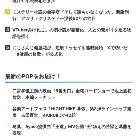
理江や小袋成彬ら参加
ミステリー小説の金字塔『そして誰もいなくなった』新版刊
行 アガサ・クリスティー没後50年の節目
VTuberみけねこ。の初小説が書籍化 人との繋がりを巡る物
語を描く
にじさんじ健屋花那、短歌エッセイを連載開始 Xで紡いだ
「#健屋の短歌」が公式化
最新のPOPをお届け！
二宮和也主演の映画『8番出口』金曜ロードショーで地上波初
放送 本編ノーカット
音楽アートフェス「NIGHT HIKE 幕張」第3弾ラインナップ発
表 吉田夜世、KAIRUIほか40組
葛葉、Ayase提供曲「王道」MV公開 “王”ゆえの苦悩と葛藤を
表現