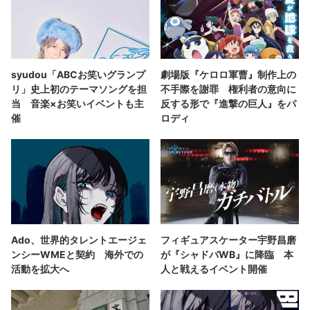
syudou「ABCお笑いグランプ
劇場版『ケロロ軍曹』制作上の
リ」史上初のテーマソングを担
不手際を謝罪 権利者の意向に
当 音楽×お笑いイベントも主
反する形で『進撃の巨人』をパ
催
ロディ
Ado、世界的タレントエージェ
フィギュアスケーター宇野昌磨
ンシーWMEと契約 海外での
が『シャドバWB』に降臨 本
活動を拡大へ
人と戦えるイベント開催