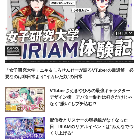
「女子研究大学」ニキ＆しろせんせーが語るVTuberの最適解 必
要なのは非日常より“イカレた奴”の日常
VTuberさえきやひろの最強キャラクター
デザイン術 アバター制作は好きだけじゃ
なく“嫌い”もブチ込む!?
配信者とリスナーの境界線がなくなった
日 IRIAMのリアルイベントは“みんなでつ
くり上げる”