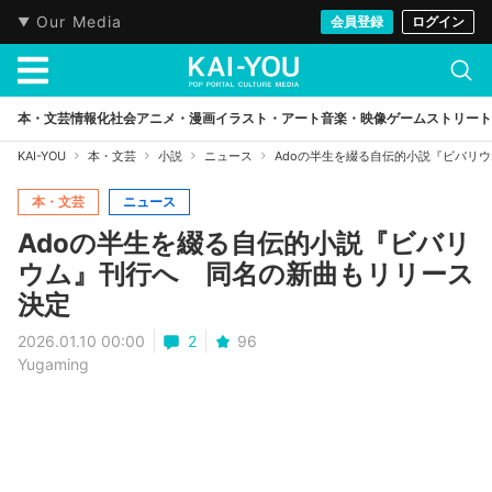
Our Media
会員登録
ログイン
本・文芸
情報化社会
アニメ・漫画
イラスト・アート
音楽・映像
ゲーム
ストリート
KAI-YOU
本・文芸
小説
ニュース
Adoの半生を綴る自伝的小説『ビバリ
本・文芸
ニュース
Adoの半生を綴る自伝的小説『ビバリ
ウム』刊行へ 同名の新曲もリリース
決定
2026.01.10 00:00
2
96
Yugaming