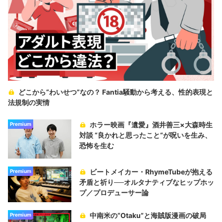
どこから“わいせつ”なの？ Fantia騒動から考える、性的表現と
法規制の実情
ホラー映画『遺愛』酒井善三×大森時生
Premium
対談 “良かれと思ったこと“が呪いを生み、
恐怖を生む
ビートメイカー・RhymeTubeが抱える
Premium
矛盾と祈り──オルタナティブなヒップホッ
プ／プロデューサー論
中南米の“Otaku”と海賊版漫画の破局
Premium