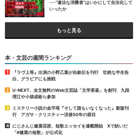
──“違法な消費者”はいかにして合法化して
いったか
もっと見る
本・文芸の週間ランキング
『ラヴ上等』出演の小野乙葉が自叙伝を刊行 壮絶な半生告
白、グラビアにも挑戦
U-NEXT、全文無料のWeb文芸誌「文学茶釜」を創刊 九段
理江や小袋成彬ら参加
ミステリー小説の金字塔『そして誰もいなくなった』新版刊
行 アガサ・クリスティー没後50年の節目
にじさんじ健屋花那、短歌エッセイを連載開始 Xで紡いだ
「#健屋の短歌」が公式化