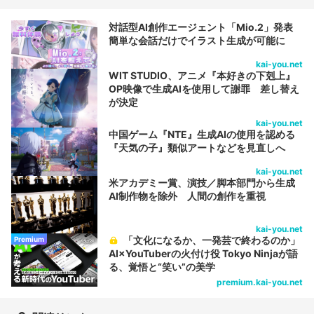
対話型AI創作エージェント「Mio.2」発表
簡単な会話だけでイラスト生成が可能に
kai-you.net
WIT STUDIO、アニメ『本好きの下剋上』
OP映像で生成AIを使用して謝罪 差し替え
が決定
kai-you.net
中国ゲーム『NTE』生成AIの使用を認める
『天気の子』類似アートなどを見直しへ
kai-you.net
米アカデミー賞、演技／脚本部門から生成
AI制作物を除外 人間の創作を重視
kai-you.net
「文化になるか、一発芸で終わるのか」
Premium
AI×YouTuberの火付け役 Tokyo Ninjaが語
る、覚悟と“笑い”の美学
premium.kai-you.net