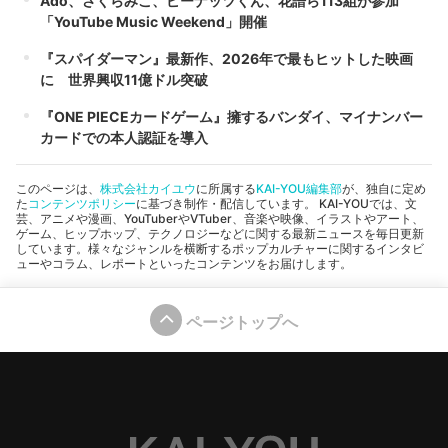
Ado、さくらみこ、ピーナッツくん、花譜ら113組が参加
「YouTube Music Weekend」開催
『スパイダーマン』最新作、2026年で最もヒットした映画
に 世界興収11億ドル突破
『ONE PIECEカードゲーム』擁するバンダイ、マイナンバー
カードでの本人認証を導入
このページは、
株式会社カイユウ
に所属する
KAI-YOU編集部
が、独自に定め
た
コンテンツポリシー
に基づき制作・配信しています。 KAI-YOUでは、文
芸、アニメや漫画、YouTuberやVTuber、音楽や映像、イラストやアート、
ゲーム、ヒップホップ、テクノロジーなどに関する最新ニュースを毎日更新
しています。様々なジャンルを横断するポップカルチャーに関するインタビ
ューやコラム、レポートといったコンテンツをお届けします。
ページトップへ