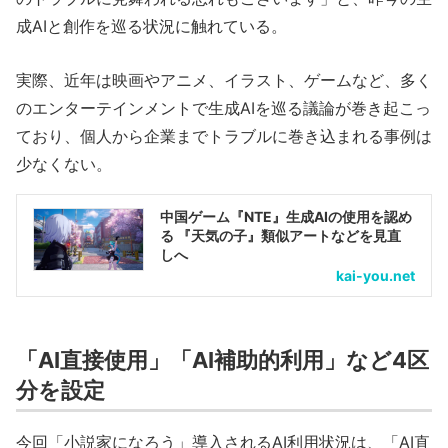
成AIと創作を巡る状況に触れている。
実際、近年は映画やアニメ、イラスト、ゲームなど、多く
のエンターテインメントで生成AIを巡る議論が巻き起こっ
ており、個人から企業までトラブルに巻き込まれる事例は
少なくない。
中国ゲーム『NTE』生成AIの使用を認め
る 『天気の子』類似アートなどを見直
しへ
kai-you.net
「AI直接使用」「AI補助的利用」など4区
分を設定
今回「小説家になろう」導入されるAI利用状況は、「AI直