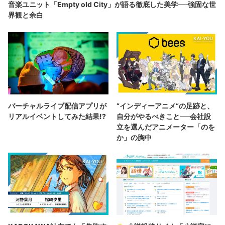
音楽ユニット「Empty old City」が語る徹底した美学──強固な世
界観と余白
バーチャルライブ配信アプリが
“インディーアニメ“の足跡と、
リアルイベントしてみた結果!?
自分がやるべきこと──会社設
立を選んだアニメーター「のを
か」の胸中