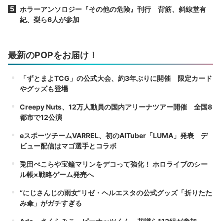
ホラーアンソロジー『その他の危険』刊行 背筋、斜線堂有
紀、梨ら6人が参加
最新のPOPをお届け！
「ずとまよTCG」の公式大会、約3年ぶりに開催 限定カード
やグッズも登場
Creepy Nuts、12万人動員の国内アリーナツアー開催 全国8
都市で12公演
eスポーツチームVARREL、初のAITuber「LUMA」発表 デ
ビュー配信はマゴ選手とコラボ
兎田ぺこらや宝鐘マリンをデコって強化！ ホロライブのシー
ル帳×戦略ゲーム発売へ
“にじさんじの雨女”リゼ・ヘルエスタの公式グッズ「折りたた
み傘」がガチすぎる