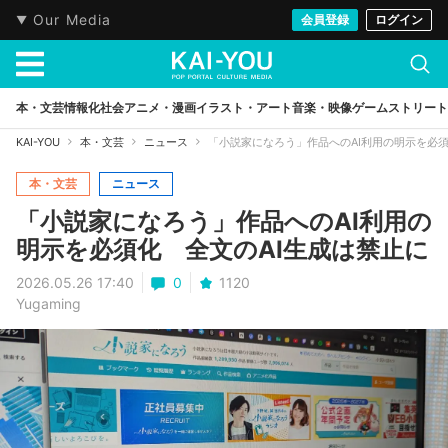
Our Media
会員登録
ログイン
本・文芸
情報化社会
アニメ・漫画
イラスト・アート
音楽・映像
ゲーム
ストリート
KAI-YOU
本・文芸
ニュース
「小説家になろう」作品へのAI利用の明示を必須
本・文芸
ニュース
「小説家になろう」作品へのAI利用の
明示を必須化 全文のAI生成は禁止に
2026.05.26 17:40
0
1120
Yugaming