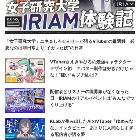
「女子研究大学」ニキ＆しろせんせーが語るVTuberの最適解 必
要なのは非日常より“イカレた奴”の日常
VTuberさえきやひろの最強キャラクター
デザイン術 アバター制作は好きだけじゃ
なく“嫌い”もブチ込む!?
配信者とリスナーの境界線がなくなった
日 IRIAMのリアルイベントは“みんなでつ
くり上げる”
KLabが生み出したAIのVTuber「ゆめみな
な」インタビュー あまりに人間らしすぎ
る配信者が語る夢