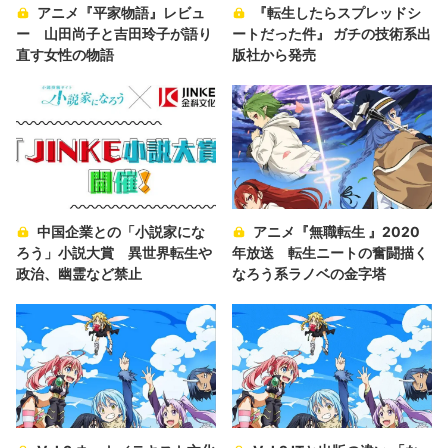
アニメ『平家物語』レビュ
『転生したらスプレッドシ
ー 山田尚子と吉田玲子が語り
ートだった件』 ガチの技術系出
直す女性の物語
版社から発売
中国企業との「小説家にな
アニメ『無職転生 』2020
ろう」小説大賞 異世界転生や
年放送 転生ニートの奮闘描く
政治、幽霊など禁止
なろう系ラノベの金字塔