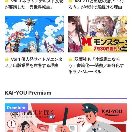
Vol.3 ネット／テキスト文化
Vol.2 ITと出版の違い 「な
が要請した「異世界転生」
ろう」が特別で居続ける理由
Vol.1 個人発サイトがエンタ
双葉社も「小説家になろ
メ／出版業界を席巻する理由
う」書籍化──過熱／細分化す
るラノベレーベル
KAI-YOU Premium
Premium