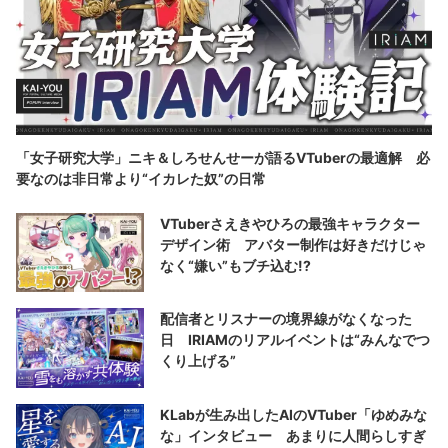
「女子研究大学」ニキ＆しろせんせーが語るVTuberの最適解 必
要なのは非日常より“イカレた奴”の日常
VTuberさえきやひろの最強キャラクター
デザイン術 アバター制作は好きだけじゃ
なく“嫌い”もブチ込む!?
配信者とリスナーの境界線がなくなった
日 IRIAMのリアルイベントは“みんなでつ
くり上げる”
KLabが生み出したAIのVTuber「ゆめみな
な」インタビュー あまりに人間らしすぎ