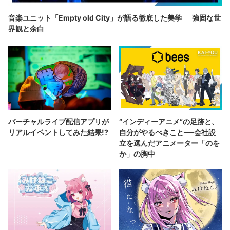
音楽ユニット「Empty old City」が語る徹底した美学──強固な世
界観と余白
バーチャルライブ配信アプリが
“インディーアニメ“の足跡と、
リアルイベントしてみた結果!?
自分がやるべきこと──会社設
立を選んだアニメーター「のを
か」の胸中