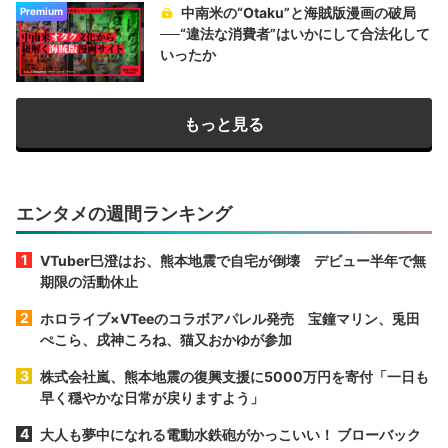
中南米の“Otaku”と海賊版漫画の破局
Premium
──“違法な消費者”はいかにして合法化して
いったか
もっと見る
エンタメの週間ランキング
VTuber巳澄はお、熊本地震で自宅が倒壊 デビュー半年で無
期限の活動休止
ホロライブ×VTeeのコラボアパレル発売 宝鐘マリン、兎田
ぺこら、戌神ころね、猫又おかゆが参加
株式会社嵐、熊本地震の復興支援に5000万円を寄付「一日も
早く穏やかな日常が戻りますよう」
大人も夢中になれる電動水鉄砲がかっこいい！ ブローバック