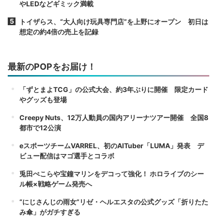
やLEDなどギミック満載
トイザらス、“大人向け玩具専門店”を上野にオープン 初日は
想定の約4倍の売上を記録
最新のPOPをお届け！
「ずとまよTCG」の公式大会、約3年ぶりに開催 限定カード
やグッズも登場
Creepy Nuts、12万人動員の国内アリーナツアー開催 全国8
都市で12公演
eスポーツチームVARREL、初のAITuber「LUMA」発表 デ
ビュー配信はマゴ選手とコラボ
兎田ぺこらや宝鐘マリンをデコって強化！ ホロライブのシー
ル帳×戦略ゲーム発売へ
“にじさんじの雨女”リゼ・ヘルエスタの公式グッズ「折りたた
み傘」がガチすぎる