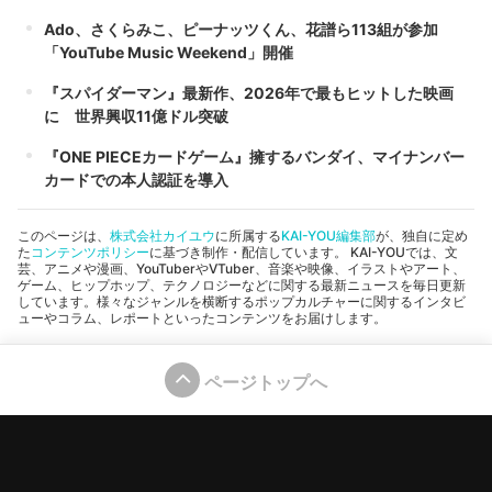
Ado、さくらみこ、ピーナッツくん、花譜ら113組が参加
「YouTube Music Weekend」開催
『スパイダーマン』最新作、2026年で最もヒットした映画
に 世界興収11億ドル突破
『ONE PIECEカードゲーム』擁するバンダイ、マイナンバー
カードでの本人認証を導入
このページは、
株式会社カイユウ
に所属する
KAI-YOU編集部
が、独自に定め
た
コンテンツポリシー
に基づき制作・配信しています。 KAI-YOUでは、文
芸、アニメや漫画、YouTuberやVTuber、音楽や映像、イラストやアート、
ゲーム、ヒップホップ、テクノロジーなどに関する最新ニュースを毎日更新
しています。様々なジャンルを横断するポップカルチャーに関するインタビ
ューやコラム、レポートといったコンテンツをお届けします。
ページトップへ