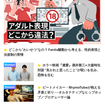
どこから“わいせつ”なの？ Fantia騒動から考える、性的表現と
法規制の実情
ホラー映画『遺愛』酒井善三×大森時生
Premium
対談 “良かれと思ったこと“が呪いを生み、
恐怖を生む
ビートメイカー・RhymeTubeが抱える
Premium
矛盾と祈り──オルタナティブなヒップホッ
プ／プロデューサー論