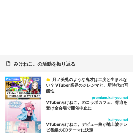
みけねこ。の活動を振り返る
月ノ美兎のような鬼才は二度と生まれな
Premium
い？ VTuber業界のジレンマと、新時代の可
能性
premium.kai-you.net
VTuberみけねこ。のコラボカフェ、脅迫を
受け全会場で開催中止に
kai-you.net
VTuberみけねこ。デビュー曲が地上波テレ
ビ番組のEDテーマに決定