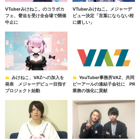
VTuberみけねこ。のコラボカ
VTuberみけねこ。メジャーデ
フェ、脅迫を受け全会場で開催
ビュー決定「言葉にならない程
中止に
に嬉しい」
みけねこ、VAZへの加入を
YouTuber事務所VAZ、共同
発表 メジャーデビュー目指す
ピーアールの連結子会社に PR
プロジェクト始動
業務の強化に貢献