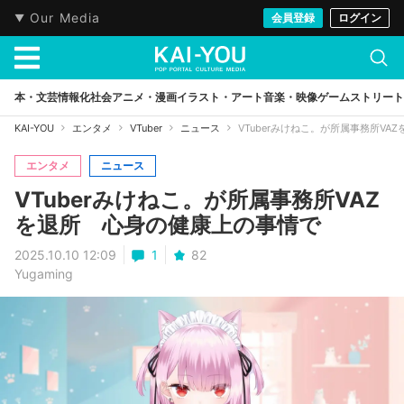
Our Media
会員登録
ログイン
本・文芸
情報化社会
アニメ・漫画
イラスト・アート
音楽・映像
ゲーム
ストリート
KAI-YOU
エンタメ
VTuber
ニュース
VTuberみけねこ。が所属事務所V
エンタメ
ニュース
VTuberみけねこ。が所属事務所VAZ
を退所 心身の健康上の事情で
2025.10.10 12:09
1
82
Yugaming