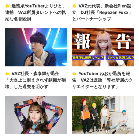
迷惑系YouTuberよりひと、
VAZ元代表、新会社Pien設
逮捕 VAZ所属タレントへの執
立 DJ社長「Repezen Foxx」
拗な名誉毀損
とパートナーシップ
VAZ社長・森泰輝が退任
YouTuber ねおが退所を報
「大炎上に耐えきれず組織が崩
告 VAZは反論「弊社所属のク
壊」した過去を明かす
リエイターとなります」