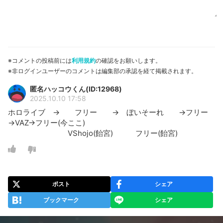
※コメントの投稿前には
利用規約
の確認をお願いします。
※非ログインユーザーのコメントは編集部の承認を経て掲載されます。
匿名ハッコウくん(ID:12968)
2025.10.10 17:58
ホロライブ → フリー → ぼいそーれ →フリー
→VAZ→フリー(今ここ)
VShojo(飴宮) フリー(飴宮)
ポスト
シェア
ブックマーク
シェア