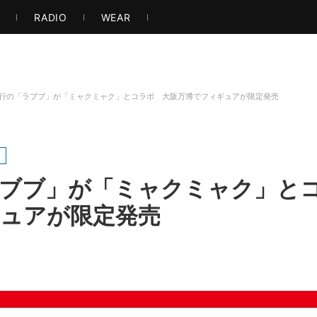
ト・アート
音楽・映像
ゲーム
ストリート
エンタメ
もっと見る
S
RADIO
WEAR
行の「ラブブ」が「ミャクミャク」とコラボ 大阪万博でフィギュアが限定発売
ブブ」が「ミャクミャク」と
ュアが限定発売