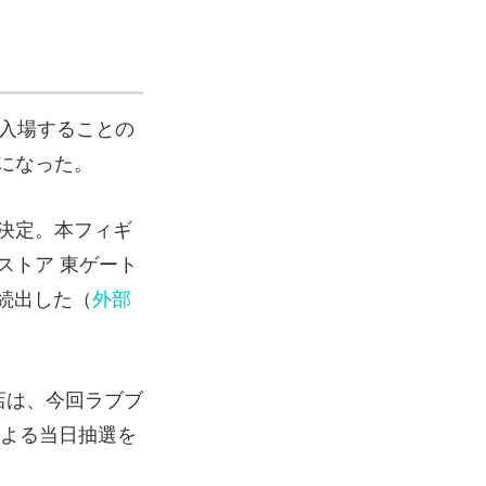
に入場することの
になった。
決定。本フィギ
ストア 東ゲート
続出した（
外部
店は、今回ラブブ
による当日抽選を