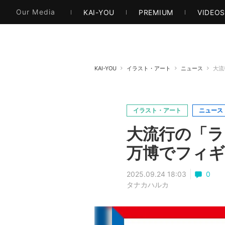
本・文芸
情報化社会
アニメ・漫画
イラス
Our Media
KAI-YOU
PREMIUM
VIDEO
KAI-YOU
イラスト・アート
ニュース
大流
イラスト・アート
ニュース
大流行の「ラ
万博でフィギ
2025.09.24 18:03
0
タナカハルカ