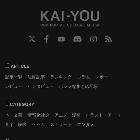
ARTICLE
記事一覧
注目記事
ランキング
コラム
レポート
レビュー
インタビュー
ポップなまとめ記事
CATEGORY
本・文芸
情報化社会
アニメ・漫画
イラスト・アート
音楽・映像
ゲーム
ストリート
エンタメ