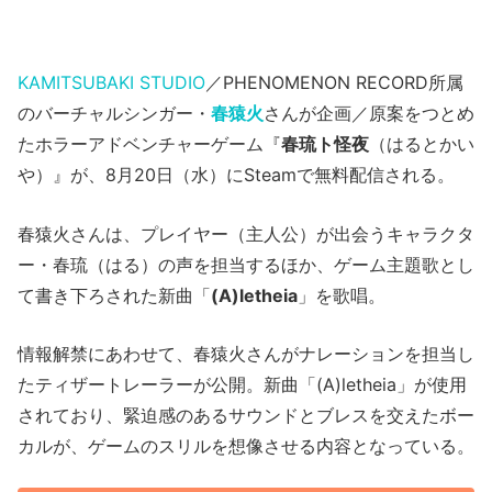
KAMITSUBAKI STUDIO
／PHENOMENON RECORD所属
のバーチャルシンガー・
春猿火
さんが企画／原案をつとめ
たホラーアドベンチャーゲーム『
春琉ト怪夜
（はるとかい
や）』が、8月20日（水）にSteamで無料配信される。
春猿火さんは、プレイヤー（主人公）が出会うキャラクタ
ー・春琉（はる）の声を担当するほか、ゲーム主題歌とし
て書き下ろされた新曲「
(A)letheia
」を歌唱。
情報解禁にあわせて、春猿火さんがナレーションを担当し
たティザートレーラーが公開。新曲「(A)letheia」が使用
されており、緊迫感のあるサウンドとブレスを交えたボー
カルが、ゲームのスリルを想像させる内容となっている。