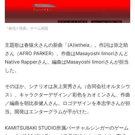
『春琉ト怪夜』ゲーム画面
主題歌は春猿火さんの新曲「(A)letheia」。作詞は弥之助
さん（AFRO PARKER）、作曲はMasayoshi Iimoriさんと
Native Rapperさん、編曲はMasayoshi Iimoriさんが担当
した。
そのほか、シナリオは灰上実秀さん（合同会社オルタシウ
ス）、キャラクターデザイン／彩色をカオミンさん、作曲
／編曲を朝比奈健人さん、ロゴデザインを本忠学さんが担
当。開発はエンターグラムが手がけた。
KAMITSUBAKI STUDIO所属バーチャルシンガーのゲーム