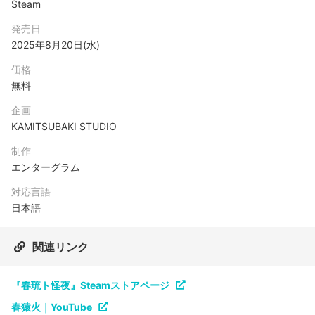
Steam
発売日
2025年8月20日(水)
価格
無料
企画
KAMITSUBAKI STUDIO
制作
エンターグラム
対応言語
日本語
関連リンク
『春琉ト怪夜』Steamストアページ
春猿火｜YouTube