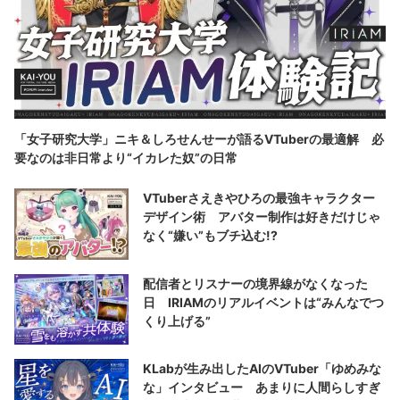
「女子研究大学」ニキ＆しろせんせーが語るVTuberの最適解 必
要なのは非日常より“イカレた奴”の日常
VTuberさえきやひろの最強キャラクター
デザイン術 アバター制作は好きだけじゃ
なく“嫌い”もブチ込む!?
配信者とリスナーの境界線がなくなった
日 IRIAMのリアルイベントは“みんなでつ
くり上げる”
KLabが生み出したAIのVTuber「ゆめみな
な」インタビュー あまりに人間らしすぎ