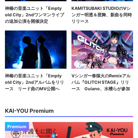
神椿の音楽ユニット「Empty
KAMITSUBAKI STUDIOのVシ
old City」2ndワンマンライブ
ンガー明透＆琶舞、新曲を同時
の追加公演を開催決定
リリース
神椿の音楽ユニット「Empty
Vシンガー春猿火のRemixアル
old City」2ndアルバムをリリ
バム『GLITCH STAGE』リリ
ース リード曲のMV公開へ
ース Guiano、水槽らが参加
KAI-YOU Premium
Premium