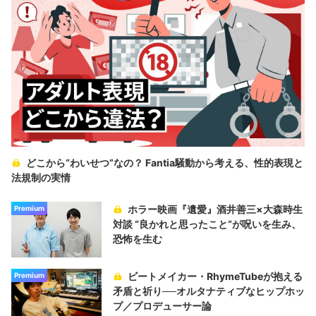
どこから“わいせつ”なの？ Fantia騒動から考える、性的表現と
法規制の実情
ホラー映画『遺愛』酒井善三×大森時生
Premium
対談 “良かれと思ったこと“が呪いを生み、
恐怖を生む
ビートメイカー・RhymeTubeが抱える
Premium
矛盾と祈り──オルタナティブなヒップホッ
プ／プロデューサー論