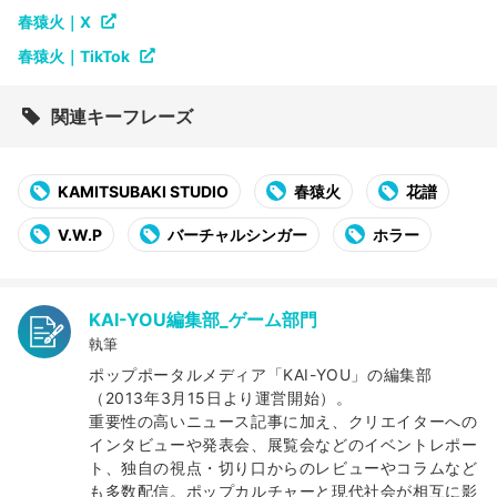
春猿火｜X
春猿火｜TikTok
関連キーフレーズ
KAMITSUBAKI STUDIO
春猿火
花譜
V.W.P
バーチャルシンガー
ホラー
KAI-YOU編集部_ゲーム部門
執筆
ポップポータルメディア「KAI-YOU」の編集部
（2013年3月15日より運営開始）。
重要性の高いニュース記事に加え、クリエイターへの
インタビューや発表会、展覧会などのイベントレポー
ト、独自の視点・切り口からのレビューやコラムなど
も多数配信。ポップカルチャーと現代社会が相互に影