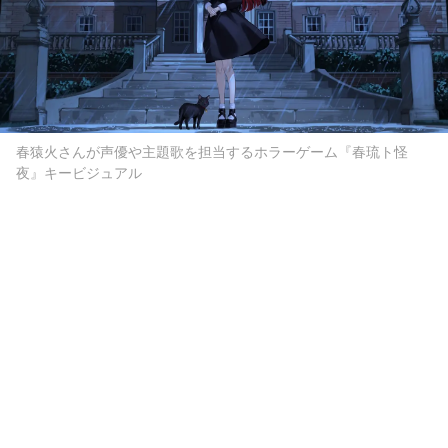
春猿火さんが声優や主題歌を担当するホラーゲーム『春琉ト怪
夜』キービジュアル