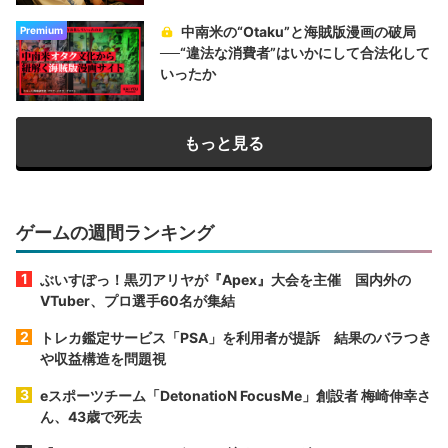
中南米の“Otaku”と海賊版漫画の破局
Premium
──“違法な消費者”はいかにして合法化して
いったか
もっと見る
ゲームの週間ランキング
ぶいすぽっ！黒刃アリヤが『Apex』大会を主催 国内外の
VTuber、プロ選手60名が集結
トレカ鑑定サービス「PSA」を利用者が提訴 結果のバラつき
や収益構造を問題視
eスポーツチーム「DetonatioN FocusMe」創設者 梅崎伸幸さ
ん、43歳で死去