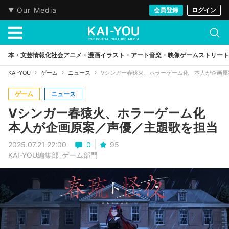
Our Media
会員登録
ログイン
本・文芸
情報化社会
アニメ・漫画
イラスト・アート
音楽・映像
ゲーム
ストリート
KAI-YOU
ゲーム
ニュース
Vシンガー春猿火、ホラーゲーム化 本人が企画原
ゲーム
ニュース
Vシンガー春猿火、ホラーゲーム化
本人が企画原案／声優／主題歌を担当
2025.07.21 22:00
0
95
KAI-YOU編集部_ゲーム部門