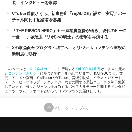
装、インタビューを収録
VTuber碧依さくら、新事務所「re;ALIZE」設立 実写／バー
チャル問わず配信者を募集
『THE RIBBON HERO』五十嵐祐貴監督が語る、現代のヒーロ
ー像──手塚治虫『リボンの騎士』の衝撃を再演する
Xの収益配分プログラム終了へ オリジナルコンテンツ重視の
新制度に移行
このページは、
株式会社カイユウ
に所属する
KAI-YOU編集部
が、独自に定め
た
コンテンツポリシー
に基づき制作・配信しています。 KAI-YOUでは、文
芸、アニメや漫画、YouTuberやVTuber、音楽や映像、イラストやアート、
ゲーム、ヒップホップ、テクノロジーなどに関する最新ニュースを毎日更新
しています。様々なジャンルを横断するポップカルチャーに関するインタビ
ューやコラム、レポートといったコンテンツをお届けします。
ページトップへ