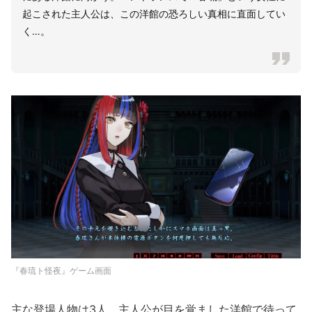
起こされた主人公は、この洋館の恐ろしい真相に直面してい
く…。
『春琉ト怪夜』ゲーム画面
主な登場人物は3人。主人公が目を覚ました洋館で待って