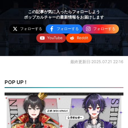
この記事が気に入ったらフォローしよう
ポップカルチャーの最新情報をお届けします
フォローする
フォローする
フォローする
YouTube
Reddit
最終更新日:2025.07.21 22:16
POP UP !