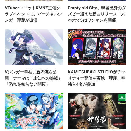
VTuberユニットKMNZ主催ク
Empty old City、韓国出身のダ
ラブイベントに、バーチャルシ
ズビー迎えた新曲リリース 六
ンガー理芽が出演
本木で3rdワンマンを開催
Vシンガー幸祜、新衣装を公
KAMITSUBAKI STUDIOがチャ
開 テーマは「未知への挑戦」
リティー配信を実施 理芽、幸
「恐れを知らない開拓」
祜ら4名が参加