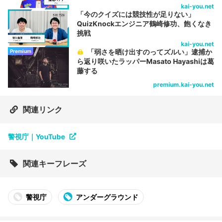
kai-you.net
「今のクイズには競技性が足りない」
QuizKnockエンジニア鶴崎修功、飽くなき
挑戦
kai-you.net
「弱さを晒け出すのってズルい」逮捕か
Premium
ら返り咲いたラッパーMasato Hayashiは葛
藤する
premium.kai-you.net
関連リンク
警視庁｜YouTube
関連キーフレーズ
警視庁
アンダーグラウンド