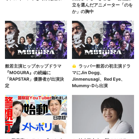
立を選んだアニメーター「のを
か」の胸中
般若主演ヒップホップドラマ
ラッパー般若の初主演ドラ
『MOGURA』の続編に
マにJin Dogg、
「RAPSTAR」優勝者が出演決
Jinmenusagi、Red Eye、
定
Mummy-Dら出演