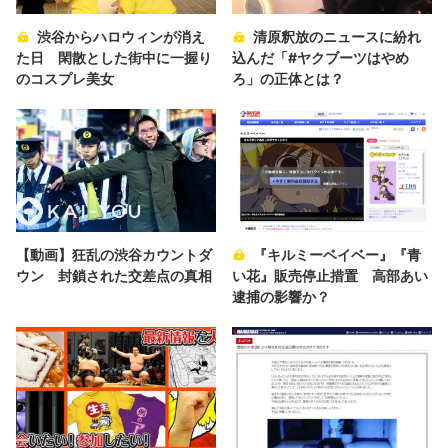
渋谷からハロウィンが消え
清原釈放のニュースに紛れ
た日 閑散とした街中に一握り
込んだ「#ヤクブーツはやめ
のコスプレ美女
ろ」の正体とは？
【動画】狂乱の渋谷カウントダ
『キルミーベイベー』『青
ウン 封鎖された交差点の真相
い花』販売停止措置 高部あい
逮捕の影響か？