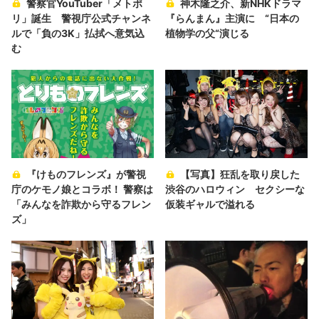
警察官YouTuber「メトポ
神木隆之介、新NHKドラマ
リ」誕生 警視庁公式チャンネ
『らんまん』主演に “日本の
ルで「負の3K」払拭へ意気込
植物学の父“演じる
む
『けものフレンズ』が警視
【写真】狂乱を取り戻した
庁のケモノ娘とコラボ！ 警察は
渋谷のハロウィン セクシーな
「みんなを詐欺から守るフレン
仮装ギャルで溢れる
ズ」