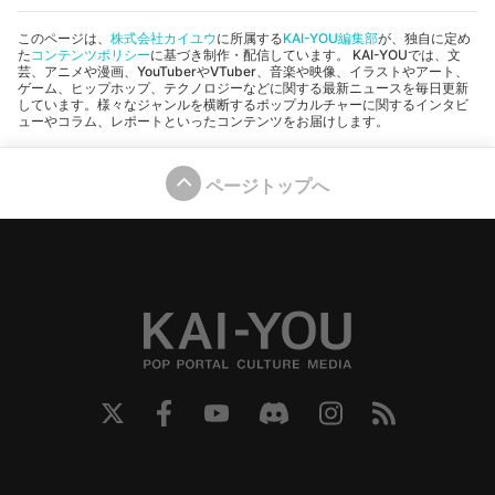
このページは、
株式会社カイユウ
に所属する
KAI-YOU編集部
が、独自に定め
た
コンテンツポリシー
に基づき制作・配信しています。 KAI-YOUでは、文
芸、アニメや漫画、YouTuberやVTuber、音楽や映像、イラストやアート、
ゲーム、ヒップホップ、テクノロジーなどに関する最新ニュースを毎日更新
しています。様々なジャンルを横断するポップカルチャーに関するインタビ
ューやコラム、レポートといったコンテンツをお届けします。
ページトップへ