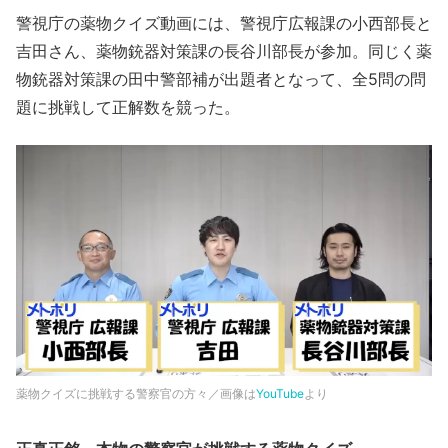
警視庁の薬物クイズ動画には、警視庁広報課の小西部長と
吉田さん、薬物銃器対策課の長谷川部長が参加。同じく薬
物銃器対策課の田中警部補が出題者となって、全5問の問
題に挑戦して正解数を競った。
薬物クイズに挑戦する警察官の方々／画像は
YouTube
より