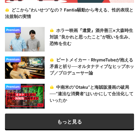
どこから“わいせつ”なの？ Fantia騒動から考える、性的表現と
法規制の実情
ホラー映画『遺愛』酒井善三×大森時生
Premium
対談 “良かれと思ったこと“が呪いを生み、
恐怖を生む
ビートメイカー・RhymeTubeが抱える
Premium
矛盾と祈り──オルタナティブなヒップホッ
プ／プロデューサー論
中南米の“Otaku”と海賊版漫画の破局
Premium
──“違法な消費者”はいかにして合法化して
いったか
もっと見る