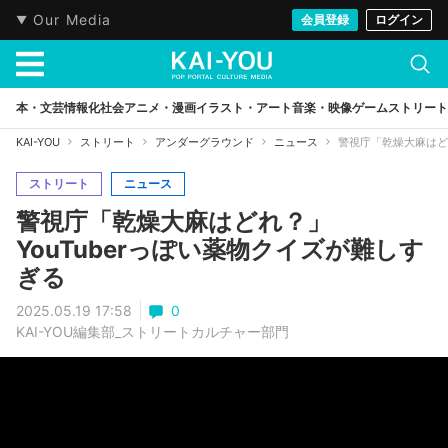
Our Media
会員登録
ログイン
本・文芸
情報化社会
アニメ・漫画
イラスト・アート
音楽・映像
ゲーム
ストリート
KAI-YOU
ストリート
アンダーグラウンド
ニュース
警視庁「乾燥大麻はどれ
ストリート
ニュース
警視庁「乾燥大麻はどれ？」
YouTuberっぽい薬物クイズが難しす
ぎる
2025.05.19 17:58
0
KAI-YOU編集部_ストリートカルチャー部門