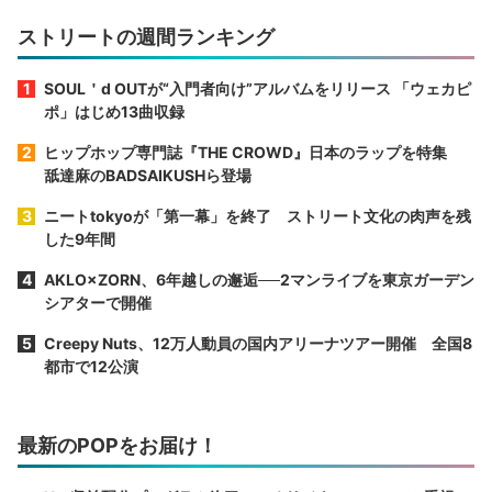
ストリートの週間ランキング
SOUL＇d OUTが“入門者向け”アルバムをリリース 「ウェカピ
ポ」はじめ13曲収録
ヒップホップ専門誌『THE CROWD』日本のラップを特集
舐達麻のBADSAIKUSHら登場
ニートtokyoが「第一幕」を終了 ストリート文化の肉声を残
した9年間
AKLO×ZORN、6年越しの邂逅──2マンライブを東京ガーデン
シアターで開催
Creepy Nuts、12万人動員の国内アリーナツアー開催 全国8
都市で12公演
最新のPOPをお届け！