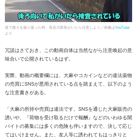
道で後ろを振り返った時、長谷川部長がいたら注意しよう／画像は
YouTube
より
冗談はさておき、この動画自体は当然ながら注意喚起の意
味合いで公開されているはず。
実際、動画の概要欄には、大麻やコカインなどの違法薬物
の売買にSNSが悪用されている点を踏まえて、以下のよう
な注意書きがある。
「大麻の所持や売買は違法です。SNSを通じた大麻販売の
誘いや、『荷物を受け取るだけで報酬』などのいわゆる闇
バイトの募集には多くの危険も伴いますので、決して応じ
てはいけません。また、友人等に誘われてもはっきりと