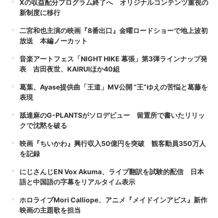
Xの収益配分プログラム終了へ オリジナルコンテンツ重視の
新制度に移行
二宮和也主演の映画『8番出口』金曜ロードショーで地上波初
放送 本編ノーカット
音楽アートフェス「NIGHT HIKE 幕張」第3弾ラインナップ発
表 吉田夜世、KAIRUIほか40組
葛葉、Ayase提供曲「王道」MV公開 “王”ゆえの苦悩と葛藤を
表現
舐達麻のG-PLANTSがソロデビュー 留置所で書いたリリッ
クで沈黙を破る
映画『ちいかわ』興行収入50億円を突破 観客動員350万人
を記録
にじさんじEN Vox Akuma、ライブ翻訳を試験的配信 日本
語と中国語の字幕をリアルタイム表示
ホロライブMori Calliope、アニメ『メイドインアビス』新作
映画の主題歌を担当