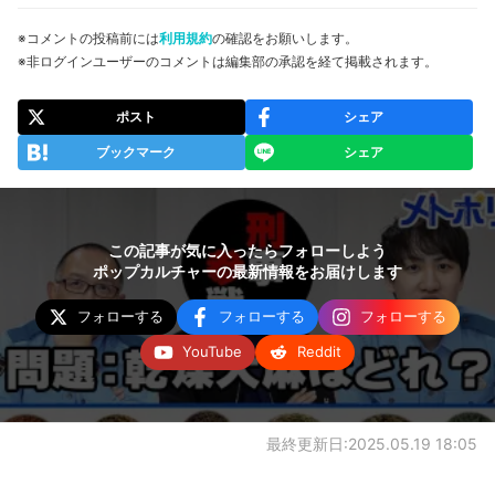
※コメントの投稿前には
利用規約
の確認をお願いします。
※非ログインユーザーのコメントは編集部の承認を経て掲載されます。
ポスト
シェア
ブックマーク
シェア
この記事が気に入ったらフォローしよう
ポップカルチャーの最新情報をお届けします
フォローする
フォローする
フォローする
YouTube
Reddit
最終更新日:2025.05.19 18:05