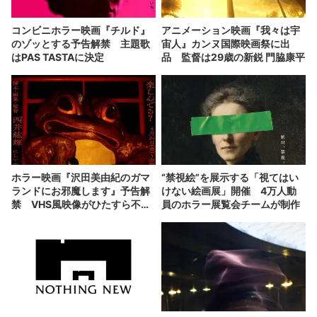
コンビニホラー映画『チルド』
アニメーション映画『我々は宇
のゾッとする予告解禁 主題歌
宙人』カンヌ国際映画祭に出
はPAS TASTAに決定
品 監督は29歳の新鋭 門脇康平
ホラー映画『沢田美由紀のガマ
“禁視絵”を展示する「視てはい
ランドにお邪魔します』予告解
けない絵画展」開催 4万人動
禁 VHS風映像がひたすら不気
員のホラー展覧会チームが制作
味