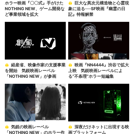
ホラー映画『〇〇式』手がけた
巨大な異次元構造物と心霊現
NOTHING NEW、ゲーム開発な
象に迫る──SF映画『幽霊の日
ど事業領域を拡大
記』特報解禁
経産省、映像作家の支援事業
映画『NN4444』渋谷で拡大
を開始 気鋭映画レーベル
上映 気鋭映画レーベルによ
「NOTHING NEW」が参画
る“不条理”ホラー短編集
気鋭の映画レーベル
深夜だけネットに出現する映
「NOTHING NEW」のホラー作
画プラットフォーム