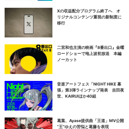
Xの収益配分プログラム終了へ オ
リジナルコンテンツ重視の新制度に
移行
二宮和也主演の映画『8番出口』金曜
ロードショーで地上波初放送 本編
ノーカット
音楽アートフェス「NIGHT HIKE 幕
張」第3弾ラインナップ発表 吉田夜
世、KAIRUIほか40組
葛葉、Ayase提供曲「王道」MV公開
“王”ゆえの苦悩と葛藤を表現