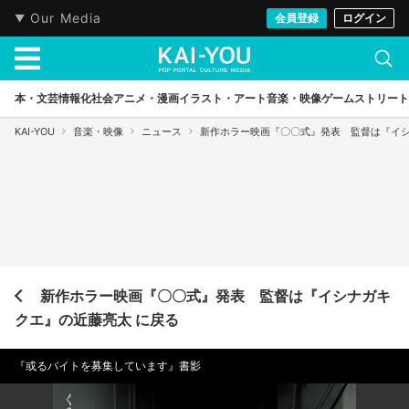
Our Media
会員登録
ログイン
本・文芸
情報化社会
アニメ・漫画
イラスト・アート
音楽・映像
ゲーム
ストリート
KAI-YOU
音楽・映像
ニュース
新作ホラー映画『〇〇式』発表 監督は『イ
新作ホラー映画『〇〇式』発表 監督は『イシナガキ
クエ』の近藤亮太 に戻る
『或るバイトを募集しています』書影