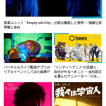
音楽ユニット「Empty old City」が語る徹底した美学──強固な世
界観と余白
バーチャルライブ配信アプリが
“インディーアニメ“の足跡と、
リアルイベントしてみた結果!?
自分がやるべきこと──会社設立
を選んだアニメーター「のを
か」の胸中