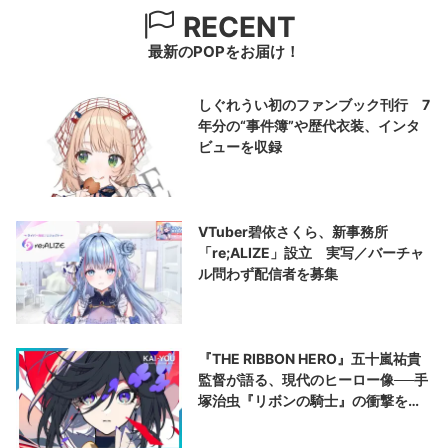
RECENT
最新のPOPをお届け！
しぐれうい初のファンブック刊行 7
年分の“事件簿”や歴代衣装、インタ
ビューを収録
VTuber碧依さくら、新事務所
「re;ALIZE」設立 実写／バーチャ
ル問わず配信者を募集
『THE RIBBON HERO』五十嵐祐貴
監督が語る、現代のヒーロー像──手
塚治虫『リボンの騎士』の衝撃を再
演する