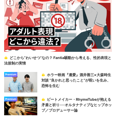
どこから“わいせつ”なの？ Fantia騒動から考える、性的表現と
法規制の実情
ホラー映画『遺愛』酒井善三×大森時生
Premium
対談 “良かれと思ったこと“が呪いを生み、
恐怖を生む
ビートメイカー・RhymeTubeが抱える
Premium
矛盾と祈り──オルタナティブなヒップホッ
プ／プロデューサー論