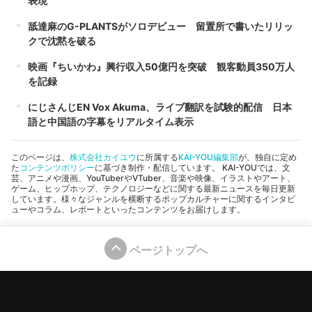
表現
舐達麻のG-PLANTSがソロデビュー 留置所で書いたリリッ
クで沈黙を破る
映画『ちいかわ』興行収入50億円を突破 観客動員350万人
を記録
にじさんじEN Vox Akuma、ライブ翻訳を試験的配信 日本
語と中国語の字幕をリアルタイム表示
このページは、
株式会社カイユウ
に所属する
KAI-YOU編集部
が、独自に定め
た
コンテンツポリシー
に基づき制作・配信しています。 KAI-YOUでは、文
芸、アニメや漫画、YouTuberやVTuber、音楽や映像、イラストやアート、
ゲーム、ヒップホップ、テクノロジーなどに関する最新ニュースを毎日更新
しています。様々なジャンルを横断するポップカルチャーに関するインタビ
ューやコラム、レポートといったコンテンツをお届けします。
ページトップへ