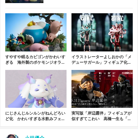
まで、フィギュアの魅力を紹介していきま
す。
すやすや眠るカビゴンがかわいす
イラストレーターよしおかの「メ
ぎる 海外製のポケモンジオラマ
デューサガール」フィギュア化
が高クオリティ
もじゃもじゃ可愛い！
にじさんじルンルンがねんどろい
実写版「岸辺露伴」フィギュアが
ど化 かわいすぎる水飲みフェイ
似すぎてこわい 高橋一生も「唸
スも再現
っちゃうくらい僕」