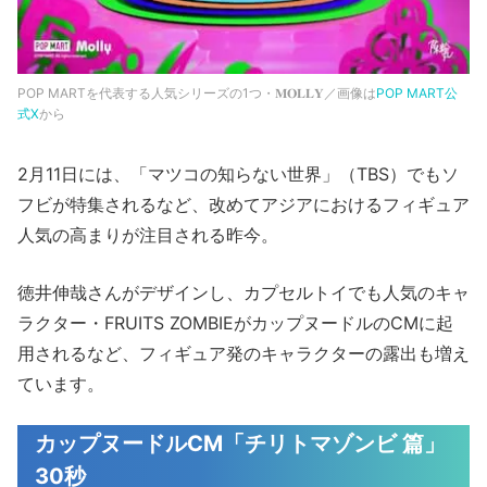
POP MARTを代表する人気シリーズの1つ・𝐌𝐎𝐋𝐋𝐘／画像は
POP MART公
式X
から
2月11日には、「マツコの知らない世界」（TBS）でもソ
フビが特集されるなど、改めてアジアにおけるフィギュア
人気の高まりが注目される昨今。
徳井伸哉さんがデザインし、カプセルトイでも人気のキャ
ラクター・FRUITS ZOMBIEがカップヌードルのCMに起
用されるなど、フィギュア発のキャラクターの露出も増え
ています。
カップヌードルCM「チリトマゾンビ 篇」
30秒