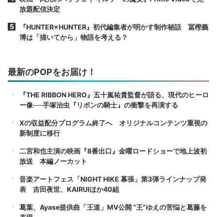
放題配信決定
『HUNTER×HUNTER』初代編集者が明かす制作秘話 冨樫義
博は「描いてから」物語を考える？
最新のPOPをお届け！
『THE RIBBON HERO』五十嵐祐貴監督が語る、現代のヒーロ
ー像──手塚治虫『リボンの騎士』の衝撃を再演する
Xの収益配分プログラム終了へ オリジナルコンテンツ重視の
新制度に移行
二宮和也主演の映画『8番出口』金曜ロードショーで地上波初
放送 本編ノーカット
音楽アートフェス「NIGHT HIKE 幕張」第3弾ラインナップ発
表 吉田夜世、KAIRUIほか40組
葛葉、Ayase提供曲「王道」MV公開 “王”ゆえの苦悩と葛藤を