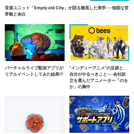
音楽ユニット「Empty old City」が語る徹底した美学──強固な世
界観と余白
バーチャルライブ配信アプリが
“インディーアニメ“の足跡と、
リアルイベントしてみた結果!?
自分がやるべきこと──会社設
立を選んだアニメーター「のを
か」の胸中