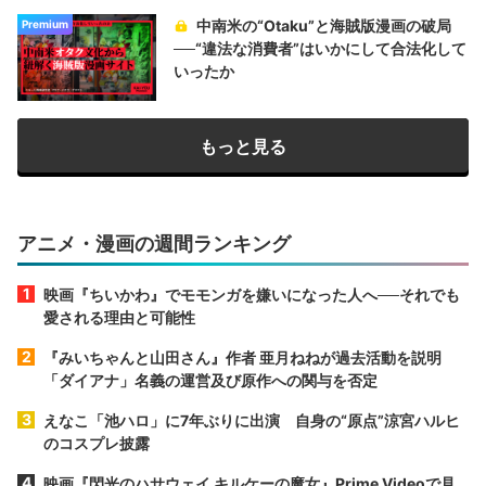
中南米の“Otaku”と海賊版漫画の破局
Premium
──“違法な消費者”はいかにして合法化して
いったか
もっと見る
アニメ・漫画の週間ランキング
映画『ちいかわ』でモモンガを嫌いになった人へ──それでも
愛される理由と可能性
『みいちゃんと山田さん』作者 亜月ねねが過去活動を説明
「ダイアナ」名義の運営及び原作への関与を否定
えなこ「池ハロ」に7年ぶりに出演 自身の“原点”涼宮ハルヒ
のコスプレ披露
映画『閃光のハサウェイ キルケーの魔女』Prime Videoで見