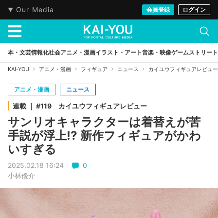
Our Media
会員登録
ログイン
本・文芸
情報化社会
アニメ・漫画
イラスト・アート
音楽・映像
ゲーム
ストリート
KAI-YOU
アニメ・漫画
フィギュア
ニュース
カイユウフィギュアレビュー
アニメ・漫画
ニュース
連載 ｜ #119 カイユウフィギュアレビュー
サンリオキャラクターは着替えが苦
手説が浮上!? 新作フィギュアがかわ
いすぎる
2025.02.18 16:24
0
小林優介