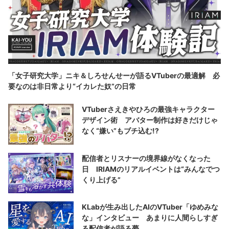
「女子研究大学」ニキ＆しろせんせーが語るVTuberの最適解 必
要なのは非日常より“イカレた奴”の日常
VTuberさえきやひろの最強キャラクター
デザイン術 アバター制作は好きだけじゃ
なく“嫌い”もブチ込む!?
配信者とリスナーの境界線がなくなった
日 IRIAMのリアルイベントは“みんなでつ
くり上げる”
KLabが生み出したAIのVTuber「ゆめみな
な」インタビュー あまりに人間らしすぎ
る配信者が語る夢