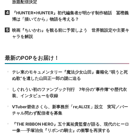
放題配信決定
『HUNTER×HUNTER』初代編集者が明かす制作秘話 冨樫義
博は「描いてから」物語を考える？
映画『ちいかわ』を観る前に予習しよう 世界観設定や主要キ
ャラを解説
最新のPOPをお届け！
テレ東のモキュメンタリー『魔法少女山田』書籍化 “唄うと死
ぬ歌”を遺した山田正一郎の謎に迫る
しぐれうい初のファンブック刊行 7年分の“事件簿”や歴代衣
装、インタビューを収録
VTuber碧依さくら、新事務所「re;ALIZE」設立 実写／バー
チャル問わず配信者を募集
『THE RIBBON HERO』五十嵐祐貴監督が語る、現代のヒーロ
ー像──手塚治虫『リボンの騎士』の衝撃を再演する