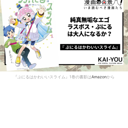
『ぷにるはかわいいスライム』1巻の書影は
Amazon
から