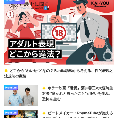
どこから“わいせつ”なの？ Fantia騒動から考える、性的表現と
法規制の実情
ホラー映画『遺愛』酒井善三×大森時生
Premium
対談 “良かれと思ったこと“が呪いを生み、
恐怖を生む
ビートメイカー・RhymeTubeが抱える
Premium