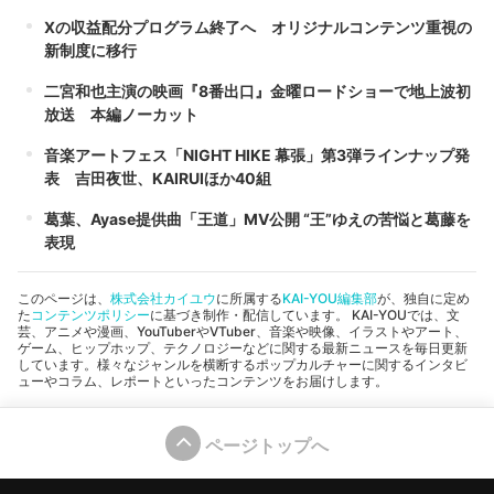
Xの収益配分プログラム終了へ オリジナルコンテンツ重視の
新制度に移行
二宮和也主演の映画『8番出口』金曜ロードショーで地上波初
放送 本編ノーカット
音楽アートフェス「NIGHT HIKE 幕張」第3弾ラインナップ発
表 吉田夜世、KAIRUIほか40組
葛葉、Ayase提供曲「王道」MV公開 “王”ゆえの苦悩と葛藤を
表現
このページは、
株式会社カイユウ
に所属する
KAI-YOU編集部
が、独自に定め
た
コンテンツポリシー
に基づき制作・配信しています。 KAI-YOUでは、文
芸、アニメや漫画、YouTuberやVTuber、音楽や映像、イラストやアート、
ゲーム、ヒップホップ、テクノロジーなどに関する最新ニュースを毎日更新
しています。様々なジャンルを横断するポップカルチャーに関するインタビ
ューやコラム、レポートといったコンテンツをお届けします。
ページトップへ