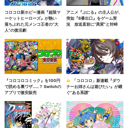
コロコロ新ホビー漫画『超限マ
アニメ『ぷにる』の主人公が、
ーケットヒーローズ』が熱い
突如『8番出口』をゲーム実
落ちぶれた元メンコ王者の“大
況 放送直前に“異変”と対峙
人”の復活劇
『コロコロコミック』を100円
「コロコロ」新連載『ダウ
で読める裏ワザ……？ Switchの
ナーお姉さんは遊びたい』が継
アプリで激安販売
ぐ“ある系譜”