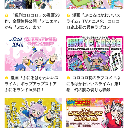
「週刊コロコロ」の漫画53
漫画『ぷにるはかわいいス
作、全話無料公開 『デュエマ』
ライム』TVアニメ化 コロコ
から『ぷにる』まで
ロ史上初の異色ラブコメ
漫画『ぷにるはかわいいス
コロコロ初のラブコメ『ぷ
ライム』ポップアップストア
にるはかわいいスライム』第1
ぷにるランドin渋谷！
巻 幻の読み切りも収録