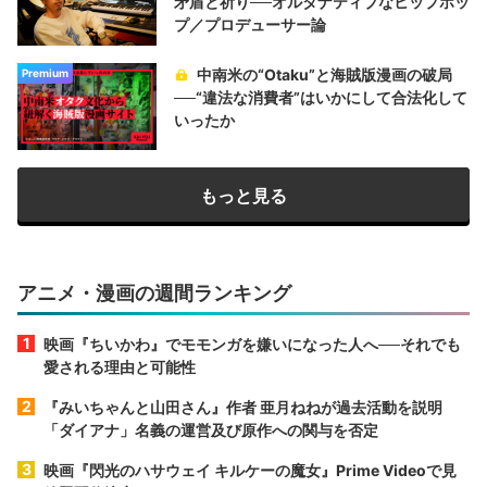
矛盾と祈り──オルタナティブなヒップホッ
プ／プロデューサー論
中南米の“Otaku”と海賊版漫画の破局
Premium
──“違法な消費者”はいかにして合法化して
いったか
もっと見る
アニメ・漫画の週間ランキング
映画『ちいかわ』でモモンガを嫌いになった人へ──それでも
愛される理由と可能性
『みいちゃんと山田さん』作者 亜月ねねが過去活動を説明
「ダイアナ」名義の運営及び原作への関与を否定
映画『閃光のハサウェイ キルケーの魔女』Prime Videoで見