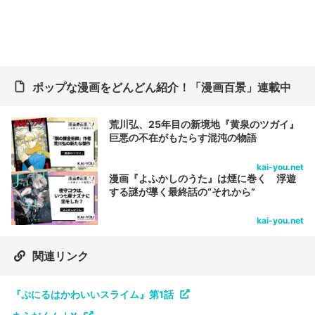
ポップな漫画をどんどん紹介！「漫画百景」連載中
荒川弘、25年目の新境地『黄泉のツガイ』
巨悪の不在がもたらす混沌の物語
kai-you.net
漫画『よふかしのうた』は煙に巻く 浮遊
する謎が導く最終話の“それから”
kai-you.net
関連リンク
『ぷにるはかわいいスライム』第1話