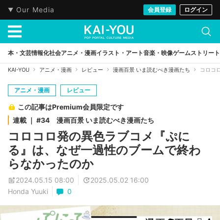
Our Media
会員登録
ログイン
本・文芸
情報化社会
アニメ・漫画
イラスト・アート
音楽・映像
ゲーム
ストリート
KAI-YOU
アニメ・漫画
レビュー
漫画百景 いま読むべき漫画たち
コロコ
アニメ・漫画
レビュー
この記事はPremium会員限定です
連載 ｜ #34 漫画百景 いま読むべき漫画たち
コロコロ発の異色ラブコメ『ぷに
る』は、なぜ一過性のブームで終わ
らなかったのか
2024.05.15 08:00
2025.05.02 16:00
Honda Yuuki
0