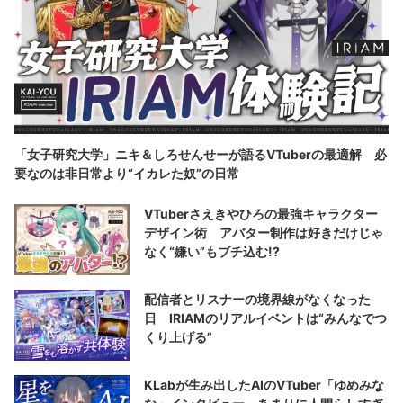
「女子研究大学」ニキ＆しろせんせーが語るVTuberの最適解 必
要なのは非日常より“イカレた奴”の日常
VTuberさえきやひろの最強キャラクター
デザイン術 アバター制作は好きだけじゃ
なく“嫌い”もブチ込む!?
配信者とリスナーの境界線がなくなった
日 IRIAMのリアルイベントは“みんなでつ
くり上げる”
KLabが生み出したAIのVTuber「ゆめみな