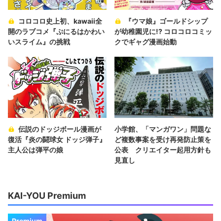
コロコロ史上初、kawaii全
『ウマ娘』ゴールドシップ
開のラブコメ『ぷにるはかわい
が幼稚園児に!? コロコロコミッ
いスライム』の挑戦
クでギャグ漫画始動
伝説のドッジボール漫画が
小学館、「マンガワン」問題な
復活『炎の闘球女 ドッジ弾子』
ど複数事案を受け再発防止策を
主人公は弾平の娘
公表 クリエイター起用方針も
見直し
KAI-YOU Premium
Premium