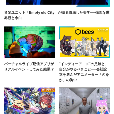
音楽ユニット「Empty old City」が語る徹底した美学──強固な世
界観と余白
バーチャルライブ配信アプリが
“インディーアニメ“の足跡と、
リアルイベントしてみた結果!?
自分がやるべきこと──会社設
立を選んだアニメーター「のを
か」の胸中