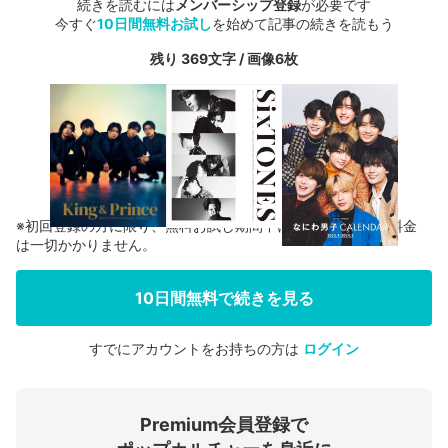
続きを読むには
メンバーシップ登録
が必要です
今すぐ
10日間無料お試し
を始めて記事の続きを読もう
残り 369文字 / 画像6枚
※初回登録の方に限り、無料お試し期間中に解約した場合、料金
は一切かかりません。
10日間無料で続きを見る
すでにアカウントをお持ちの方は
ログイン
会員登録する
Premium会員登録で
ログインする