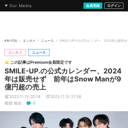
Our Media
本・文芸
情報化社会
アニメ・漫画
イラスト・アート
音楽・映像
会員登録
ゲーム
ログイン
ストリート
KAI-YOU
エンタメ
ニュース
SMILE-UP.の公式カレンダー、2024年は販売
エンタメ
ニュース
この記事はPremium会員限定です
SMILE-UP.の公式カレンダー、2024
年は販売せず 前年はSnow Manが9
億円超の売上
2023.11.15 20:18
2023.11.15 21:56
都築 陵佑
0