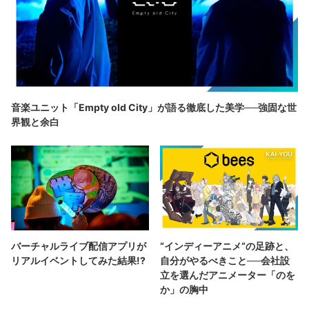
音楽ユニット「Empty old City」が語る徹底した美学──強固な世
界観と余白
バーチャルライブ配信アプリが
“インディーアニメ“の足跡と、
リアルイベントしてみた結果!?
自分がやるべきこと──会社設
立を選んだアニメーター「のを
か」の胸中