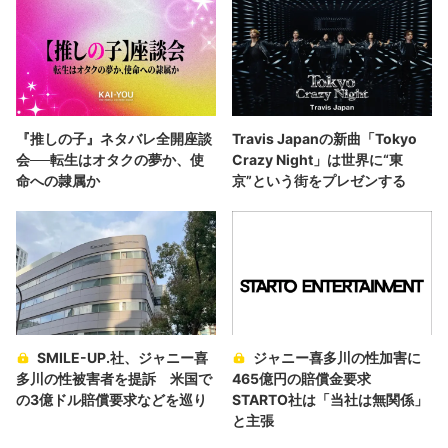
『推しの子』ネタバレ全開座談
Travis Japanの新曲「Tokyo
会──転生はオタクの夢か、使
Crazy Night」は世界に“東
命への隷属か
京”という街をプレゼンする
SMILE-UP.社、ジャニー喜
ジャニー喜多川の性加害に
多川の性被害者を提訴 米国で
465億円の賠償金要求
の3億ドル賠償要求などを巡り
STARTO社は「当社は無関係」
と主張