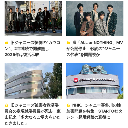
旧ジャニーズ恒例の“カウコ
嵐「ALL or NOTHING」MV
ン”、2年連続で開催無し
が公開停止 歌詞の“ジャニー
2025年は復活示唆
ズ代表”を問題視か
旧ジャニーズ被害者救済委
NHK、ジャニー喜多川の性
員会の定塚誠委員長が死去 東
加害問題を特集 STARTO社タ
山紀之「多大なるご尽力をいた
レント起用解禁の直後に
だきました」