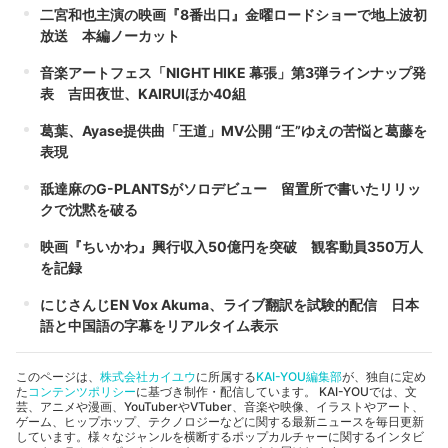
二宮和也主演の映画『8番出口』金曜ロードショーで地上波初
放送 本編ノーカット
音楽アートフェス「NIGHT HIKE 幕張」第3弾ラインナップ発
表 吉田夜世、KAIRUIほか40組
葛葉、Ayase提供曲「王道」MV公開 “王”ゆえの苦悩と葛藤を
表現
舐達麻のG-PLANTSがソロデビュー 留置所で書いたリリッ
クで沈黙を破る
映画『ちいかわ』興行収入50億円を突破 観客動員350万人
を記録
にじさんじEN Vox Akuma、ライブ翻訳を試験的配信 日本
語と中国語の字幕をリアルタイム表示
このページは、
株式会社カイユウ
に所属する
KAI-YOU編集部
が、独自に定め
た
コンテンツポリシー
に基づき制作・配信しています。 KAI-YOUでは、文
芸、アニメや漫画、YouTuberやVTuber、音楽や映像、イラストやアート、
ゲーム、ヒップホップ、テクノロジーなどに関する最新ニュースを毎日更新
しています。様々なジャンルを横断するポップカルチャーに関するインタビ