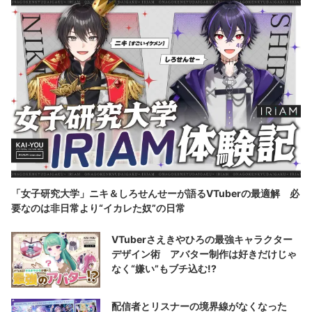
「女子研究大学」ニキ＆しろせんせーが語るVTuberの最適解 必
要なのは非日常より“イカレた奴”の日常
VTuberさえきやひろの最強キャラクター
デザイン術 アバター制作は好きだけじゃ
なく“嫌い”もブチ込む!?
配信者とリスナーの境界線がなくなった