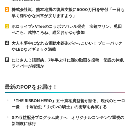
株式会社嵐、熊本地震の復興支援に5000万円を寄付「一日も
早く穏やかな日常が戻りますよう」
ホロライブ×VTeeのコラボアパレル発売 宝鐘マリン、兎田
ぺこら、戌神ころね、猫又おかゆが参加
大人も夢中になれる電動水鉄砲がかっこいい！ ブローバック
やLEDなどギミック満載
にじさんじ語部紡、7年半ぶりに謎の動画を投稿 伝説の休眠
ライバーが復活か
最新のPOPをお届け！
『THE RIBBON HERO』五十嵐祐貴監督が語る、現代のヒーロ
ー像──手塚治虫『リボンの騎士』の衝撃を再演する
Xの収益配分プログラム終了へ オリジナルコンテンツ重視の
新制度に移行