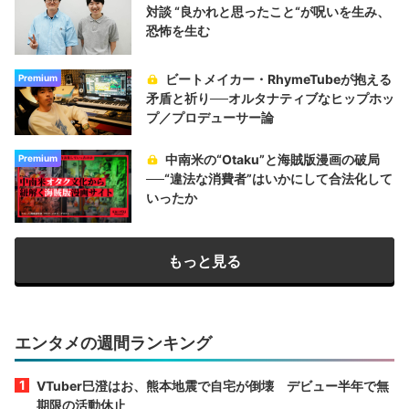
対談 “良かれと思ったこと“が呪いを生み、
恐怖を生む
ビートメイカー・RhymeTubeが抱える
Premium
矛盾と祈り──オルタナティブなヒップホッ
プ／プロデューサー論
中南米の“Otaku”と海賊版漫画の破局
Premium
──“違法な消費者”はいかにして合法化して
いったか
もっと見る
エンタメの週間ランキング
VTuber巳澄はお、熊本地震で自宅が倒壊 デビュー半年で無
期限の活動休止