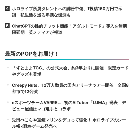
ホロライブ所属タレントへの誹謗中傷、1投稿150万円で示
談 私生活を巡る卑猥な憶測も
ChatGPTの性的チャット機能「アダルトモード」導入を無期
限延期 英メディアが報道
最新のPOPをお届け！
「ずとまよTCG」の公式大会、約3年ぶりに開催 限定カード
やグッズも登場
Creepy Nuts、12万人動員の国内アリーナツアー開催 全国8
都市で12公演
eスポーツチームVARREL、初のAITuber「LUMA」発表 デ
ビュー配信はマゴ選手とコラボ
兎田ぺこらや宝鐘マリンをデコって強化！ ホロライブのシー
ル帳×戦略ゲーム発売へ