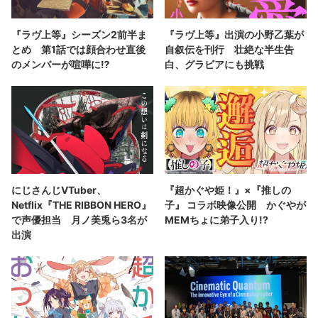
『ラヴ上等』シーズン2前半ま
『ラヴ上等』出演の小野乙葉が
とめ 第1話では顔合わせ直後
自叙伝を刊行 壮絶な半生告
のメンバーが喧嘩に⁉︎
白、グラビアにも挑戦
にじさんじVTuber、
『超かぐや姫！』×『推しの
Netflix『THE RIBBON HERO』
子』 コラボ映像公開 かぐやが
で声優担当 月ノ美兎ら3名が
MEMちょに弟子入り!?
出演