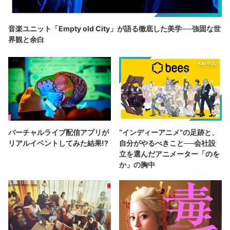
音楽ユニット「Empty old City」が語る徹底した美学──強固な世
界観と余白
バーチャルライブ配信アプリが
“インディーアニメ“の足跡と、
リアルイベントしてみた結果!?
自分がやるべきこと──会社設
立を選んだアニメーター「のを
か」の胸中