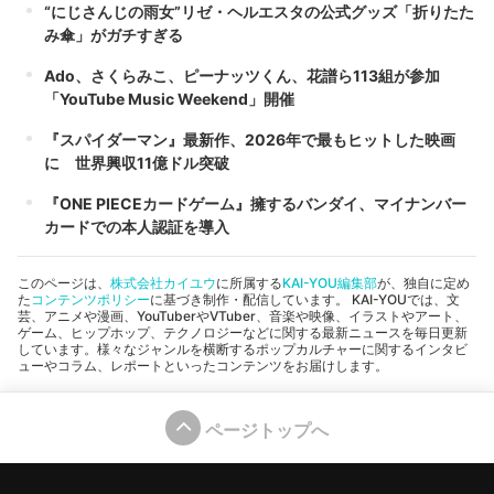
“にじさんじの雨女”リゼ・ヘルエスタの公式グッズ「折りたた
み傘」がガチすぎる
Ado、さくらみこ、ピーナッツくん、花譜ら113組が参加
「YouTube Music Weekend」開催
『スパイダーマン』最新作、2026年で最もヒットした映画
に 世界興収11億ドル突破
『ONE PIECEカードゲーム』擁するバンダイ、マイナンバー
カードでの本人認証を導入
このページは、
株式会社カイユウ
に所属する
KAI-YOU編集部
が、独自に定め
た
コンテンツポリシー
に基づき制作・配信しています。 KAI-YOUでは、文
芸、アニメや漫画、YouTuberやVTuber、音楽や映像、イラストやアート、
ゲーム、ヒップホップ、テクノロジーなどに関する最新ニュースを毎日更新
しています。様々なジャンルを横断するポップカルチャーに関するインタビ
ューやコラム、レポートといったコンテンツをお届けします。
ページトップへ