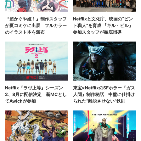
『超かぐや姫！』制作スタッフ
Netflixと文化庁、映画の“ピン
が夏コミケに出展 フルカラー
ト職人”を育成 『キル・ビル』
のイラスト本を頒布
参加スタッフが徹底指導
Netflix『ラヴ上等』シーズン
東宝×NetflixのSFホラー『ガス
2、8月に配信決定 新MCとし
人間』制作秘話 中盤に仕掛け
てAwichが参加
られた“離脱させない”鉄則