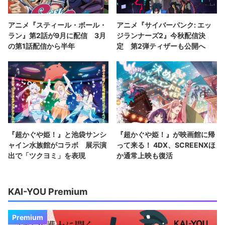
アニメ『スティール・ボール・
アニメ『サイバーパンク: エッ
ラン』第2話が9月に配信 3月
ジランナーズ2』今秋配信決
の第1話配信から半年
定 第2弾ティザーも公開へ
『超かぐや姫！』と池袋サンシ
『超かぐや姫！』が映画館に帰
ャイン水族館がコラボ 展示演
って来る！ 4DX、SCREENXほ
出で「ツクヨミ」を表現
か通常上映も復活
KAI-YOU Premium
Premium