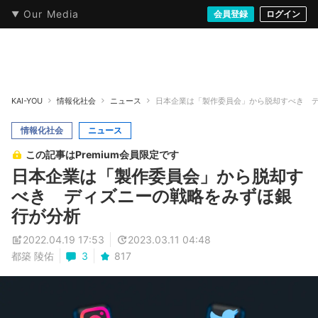
Our Media
本・文芸
情報化社会
アニメ・漫画
イラスト・アート
音楽・映像
会員登録
ゲーム
ログイン
ストリート
KAI-YOU
情報化社会
ニュース
日本企業は「製作委員会」から脱却すべき 
情報化社会
ニュース
この記事はPremium会員限定です
日本企業は「製作委員会」から脱却す
べき ディズニーの戦略をみずほ銀
行が分析
2022.04.19 17:53
2023.03.11 04:48
都築 陵佑
3
817