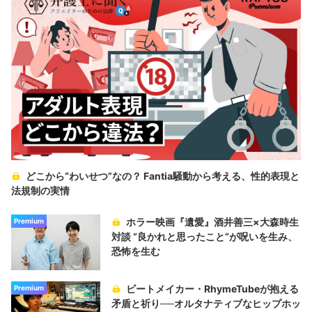
どこから“わいせつ”なの？ Fantia騒動から考える、性的表現と
法規制の実情
ホラー映画『遺愛』酒井善三×大森時生
Premium
対談 “良かれと思ったこと“が呪いを生み、
恐怖を生む
ビートメイカー・RhymeTubeが抱える
Premium
矛盾と祈り──オルタナティブなヒップホッ