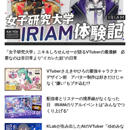
「女子研究大学」ニキ＆しろせんせーが語るVTuberの最適解 必
要なのは非日常より“イカレた奴”の日常
VTuberさえきやひろの最強キャラクター
デザイン術 アバター制作は好きだけじゃ
なく“嫌い”もブチ込む!?
配信者とリスナーの境界線がなくなった
日 IRIAMのリアルイベントは“みんなでつ
くり上げる”
KLabが生み出したAIのVTuber「ゆめみな