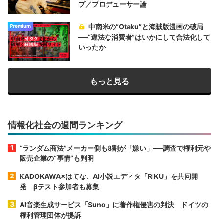
プ／プロデューサー論
中南米の“Otaku”と海賊版漫画の破局
Premium
──“違法な消費者”はいかにして合法化して
いったか
もっと見る
情報化社会の週間ランキング
“ランダム商法”メーカー側も8割が「嫌い」──調査で権利元や
販売企業の“事情”も判明
KADOKAWA×はてな、AI小説エディタ「RIKU」を共同開
発 βテスト参加者も募集
AI音楽生成サービス「Suno」に著作権侵害の判決 ドイツの
権利管理団体が提訴