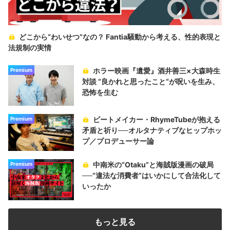
どこから“わいせつ”なの？ Fantia騒動から考える、性的表現と
法規制の実情
ホラー映画『遺愛』酒井善三×大森時生
Premium
対談 “良かれと思ったこと“が呪いを生み、
恐怖を生む
ビートメイカー・RhymeTubeが抱える
Premium
矛盾と祈り──オルタナティブなヒップホッ
プ／プロデューサー論
中南米の“Otaku”と海賊版漫画の破局
Premium
──“違法な消費者”はいかにして合法化して
いったか
もっと見る