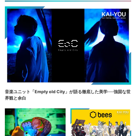
音楽ユニット「Empty old City」が語る徹底した美学──強固な世
界観と余白