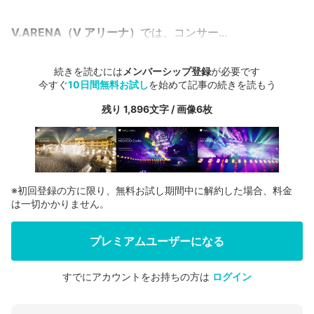
V.ARENA（V アリーナ）
では、コンサー...
続きを読むには
メンバーシップ登録
が必要です
今すぐ
10日間無料お試し
を始めて記事の続きを読もう
残り 1,896文字 / 画像6枚
※初回登録の方に限り、無料お試し期間中に解約した場合、料金
は一切かかりません。
プレミアムユーザーになる
すでにアカウントをお持ちの方は
ログイン
会員登録する