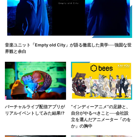
音楽ユニット「Empty old City」が語る徹底した美学──強固な世
界観と余白
バーチャルライブ配信アプリが
“インディーアニメ“の足跡と、
リアルイベントしてみた結果!?
自分がやるべきこと──会社設
立を選んだアニメーター「のを
か」の胸中