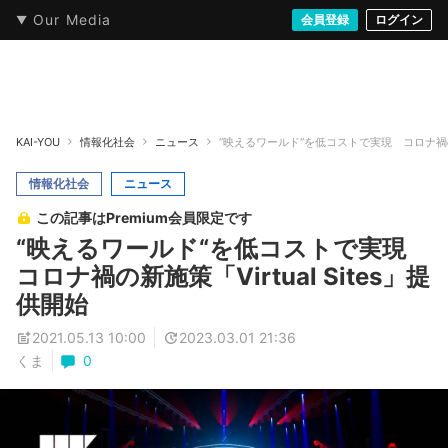
Our Media
本・文芸
情報化社会
アニメ・漫画
イラスト・アート
音楽・映像
会員登録
ゲーム
ログイン
ストリート
KAI-YOU
情報化社会
ニュース
“映えるワールド“を低コストで実現 コロナ禍の新施
情報化社会
ニュース
この記事はPremium会員限定です
“映えるワールド“を低コストで実現
コロナ禍の新施策「Virtual Sites」提
供開始
2021.05.13 10:00
2023.03.01 21:36
くま
0