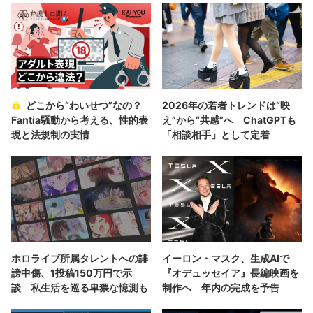
どこから“わいせつ”なの？
2026年の若者トレンドは“映
Fantia騒動から考える、性的表
え”から“共感”へ ChatGPTも
現と法規制の実情
「相談相手」として定着
ホロライブ所属タレントへの誹
イーロン・マスク、生成AIで
謗中傷、1投稿150万円で示
『オデュッセイア』長編映画を
談 私生活を巡る卑猥な憶測も
制作へ 年内の完成を予告