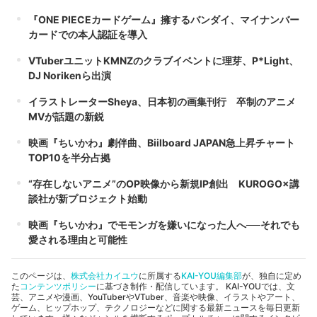
『ONE PIECEカードゲーム』擁するバンダイ、マイナンバー
カードでの本人認証を導入
VTuberユニットKMNZのクラブイベントに理芽、P*Light、
DJ Norikenら出演
イラストレーターSheya、日本初の画集刊行 卒制のアニメ
MVが話題の新鋭
映画『ちいかわ』劇伴曲、Biilboard JAPAN急上昇チャート
TOP10を半分占拠
“存在しないアニメ”のOP映像から新規IP創出 KUROGO×講
談社が新プロジェクト始動
映画『ちいかわ』でモモンガを嫌いになった人へ──それでも
愛される理由と可能性
このページは、
株式会社カイユウ
に所属する
KAI-YOU編集部
が、独自に定め
た
コンテンツポリシー
に基づき制作・配信しています。 KAI-YOUでは、文
芸、アニメや漫画、YouTuberやVTuber、音楽や映像、イラストやアート、
ゲーム、ヒップホップ、テクノロジーなどに関する最新ニュースを毎日更新