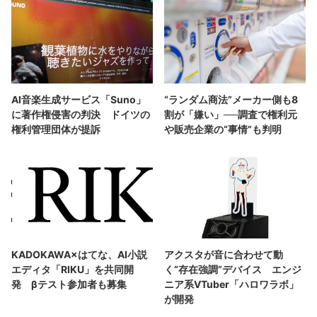
AI音楽生成サービス「Suno」
“ランダム商法”メーカー側も8
に著作権侵害の判決 ドイツの
割が「嫌い」──調査で権利元
権利管理団体が提訴
や販売企業の“事情”も判明
KADOKAWA×はてな、AI小説
アクスタが音に合わせて動
エディタ「RIKU」を共同開
く“存在強調”デバイス エンジ
発 βテスト参加者も募集
ニア系VTuber「ハロワラボ」
が開発