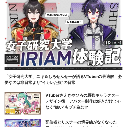
「女子研究大学」ニキ＆しろせんせーが語るVTuberの最適解 必
要なのは非日常より“イカレた奴”の日常
VTuberさえきやひろの最強キャラクター
デザイン術 アバター制作は好きだけじゃ
なく“嫌い”もブチ込む!?
配信者とリスナーの境界線がなくなった