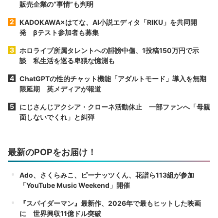
販売企業の“事情”も判明
KADOKAWA×はてな、AI小説エディタ「RIKU」を共同開
発 βテスト参加者も募集
ホロライブ所属タレントへの誹謗中傷、1投稿150万円で示
談 私生活を巡る卑猥な憶測も
ChatGPTの性的チャット機能「アダルトモード」導入を無期
限延期 英メディアが報道
にじさんじアクシア・クローネ活動休止 一部ファンへ「母親
面しないでくれ」と糾弾
最新のPOPをお届け！
Ado、さくらみこ、ピーナッツくん、花譜ら113組が参加
「YouTube Music Weekend」開催
『スパイダーマン』最新作、2026年で最もヒットした映画
に 世界興収11億ドル突破