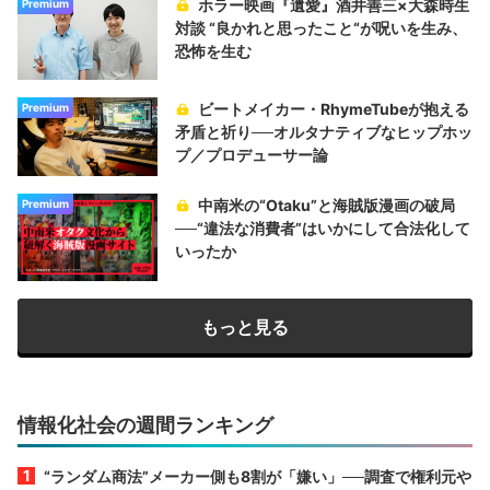
ホラー映画『遺愛』酒井善三×大森時生
Premium
対談 “良かれと思ったこと“が呪いを生み、
恐怖を生む
ビートメイカー・RhymeTubeが抱える
Premium
矛盾と祈り──オルタナティブなヒップホッ
プ／プロデューサー論
中南米の“Otaku”と海賊版漫画の破局
Premium
──“違法な消費者”はいかにして合法化して
いったか
もっと見る
情報化社会の週間ランキング
“ランダム商法”メーカー側も8割が「嫌い」──調査で権利元や