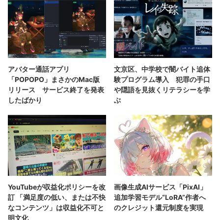
アバター通話アプリ
文京区、中学校で闇バイト追体
「POPOPO」まさかのMac版
験プログラム導入 犯罪の手口
リリース サービス終了を発表
や隠語を見抜くリテラシーを学
したばかり
ぶ
YouTubeが収益化ポリシーを改
画像生成AIサービス「PixAI」
訂 「満足度の低い、または不快
追加学習モデル“LoRA”作者へ
なコンテンツ」は収益化不可と
のクレジット還元制度を実現
明文化