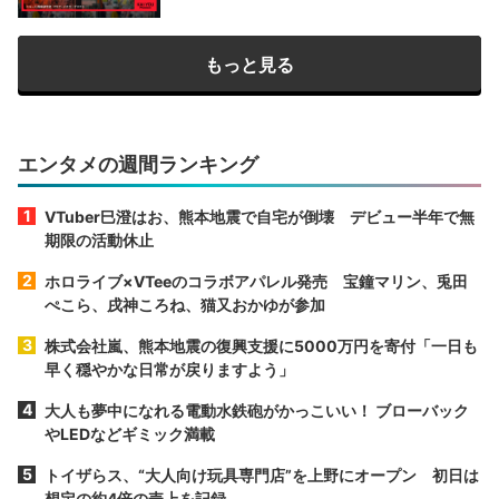
もっと見る
エンタメの週間ランキング
VTuber巳澄はお、熊本地震で自宅が倒壊 デビュー半年で無
期限の活動休止
ホロライブ×VTeeのコラボアパレル発売 宝鐘マリン、兎田
ぺこら、戌神ころね、猫又おかゆが参加
株式会社嵐、熊本地震の復興支援に5000万円を寄付「一日も
早く穏やかな日常が戻りますよう」
大人も夢中になれる電動水鉄砲がかっこいい！ ブローバック
やLEDなどギミック満載
トイザらス、“大人向け玩具専門店”を上野にオープン 初日は
想定の約4倍の売上を記録