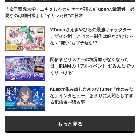
「女子研究大学」ニキ＆しろせんせーが語るVTuberの最適解 必
要なのは非日常より“イカレた奴”の日常
VTuberさえきやひろの最強キャラクター
デザイン術 アバター制作は好きだけじゃ
なく“嫌い”もブチ込む!?
配信者とリスナーの境界線がなくなった
日 IRIAMのリアルイベントは“みんなでつ
くり上げる”
KLabが生み出したAIのVTuber「ゆめみな
な」インタビュー あまりに人間らしすぎ
る配信者が語る夢
もっと見る