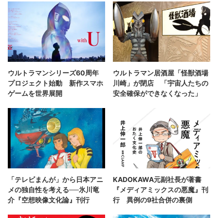
ウルトラマンシリーズ60周年
ウルトラマン居酒屋「怪獣酒場
プロジェクト始動 新作スマホ
川崎」が閉店 「宇宙人たちの
ゲームを世界展開
安全確保ができなくなった」
「テレビまんが」から日本アニ
KADOKAWA元副社長が著書
メの独自性を考える──氷川竜
『メディアミックスの悪魔』刊
介『空想映像文化論』刊行
行 異例の9社合併の裏側