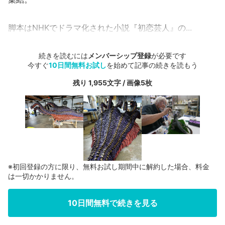
脚本はNHKでドラマ化された小説『初恋芸人』の...
続きを読むには
メンバーシップ登録
が必要です
今すぐ
10日間無料お試し
を始めて記事の続きを読もう
残り 1,955文字 / 画像5枚
※初回登録の方に限り、無料お試し期間中に解約した場合、料金
は一切かかりません。
10日間無料で続きを見る