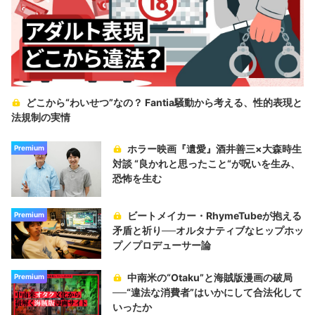
どこから“わいせつ”なの？ Fantia騒動から考える、性的表現と
法規制の実情
ホラー映画『遺愛』酒井善三×大森時生
Premium
対談 “良かれと思ったこと“が呪いを生み、
恐怖を生む
ビートメイカー・RhymeTubeが抱える
Premium
矛盾と祈り──オルタナティブなヒップホッ
プ／プロデューサー論
中南米の“Otaku”と海賊版漫画の破局
Premium
──“違法な消費者”はいかにして合法化して
いったか