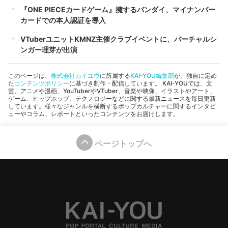
『ONE PIECEカードゲーム』擁するバンダイ、マイナンバー
カードでの本人認証を導入
VTuberユニットKMNZ主催クラブイベントに、バーチャルシ
ンガー理芽が出演
このページは、
株式会社カイユウ
に所属する
KAI-YOU編集部
が、独自に定め
た
コンテンツポリシー
に基づき制作・配信しています。 KAI-YOUでは、文
芸、アニメや漫画、YouTuberやVTuber、音楽や映像、イラストやアート、
ゲーム、ヒップホップ、テクノロジーなどに関する最新ニュースを毎日更新
しています。様々なジャンルを横断するポップカルチャーに関するインタビ
ューやコラム、レポートといったコンテンツをお届けします。
ページトップへ