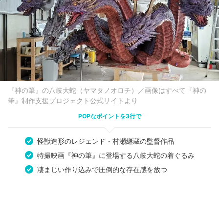
『神の筆』の八岐大蛇（ヤマタノオロチ）／画像はすべて『神の
筆』制作支援プロジェクト公式サイトより
POPなポイントを3行で
怪獣造形のレジェンド・村瀬継蔵の監督作品
特撮映画『神の筆』に登場する八岐大蛇の着ぐるみ
凄まじい作り込みで圧倒的な存在感を放つ