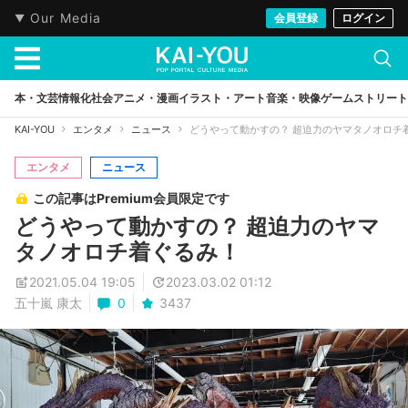
Our Media
会員登録
ログイン
本・文芸
情報化社会
アニメ・漫画
イラスト・アート
音楽・映像
ゲーム
ストリート
KAI-YOU
エンタメ
ニュース
どうやって動かすの？ 超迫力のヤマタノオロチ
エンタメ
ニュース
この記事はPremium会員限定です
どうやって動かすの？ 超迫力のヤマ
タノオロチ着ぐるみ！
2021.05.04 19:05
2023.03.02 01:12
五十嵐 康太
0
3437