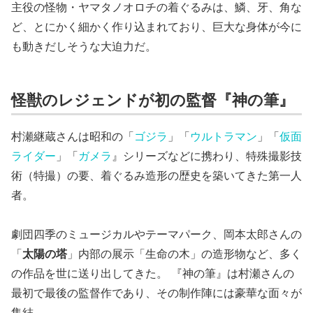
主役の怪物・ヤマタノオロチの着ぐるみは、鱗、牙、角な
ど、とにかく細かく作り込まれており、巨大な身体が今に
も動きだしそうな大迫力だ。
怪獣のレジェンドが初の監督『神の筆』
村瀬継蔵さんは昭和の「
ゴジラ
」「
ウルトラマン
」「
仮面
ライダー
」「
ガメラ
』シリーズなどに携わり、特殊撮影技
術（特撮）の要、着ぐるみ造形の歴史を築いてきた第一人
者。
劇団四季のミュージカルやテーマパーク、岡本太郎さんの
「
太陽の塔
」内部の展示「生命の木」の造形物など、多く
の作品を世に送り出してきた。 『神の筆』は村瀬さんの
最初で最後の監督作であり、その制作陣には豪華な面々が
集結。