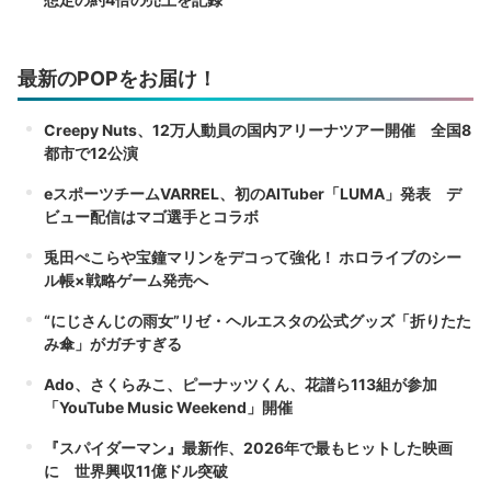
最新のPOPをお届け！
Creepy Nuts、12万人動員の国内アリーナツアー開催 全国8
都市で12公演
eスポーツチームVARREL、初のAITuber「LUMA」発表 デ
ビュー配信はマゴ選手とコラボ
兎田ぺこらや宝鐘マリンをデコって強化！ ホロライブのシー
ル帳×戦略ゲーム発売へ
“にじさんじの雨女”リゼ・ヘルエスタの公式グッズ「折りたた
み傘」がガチすぎる
Ado、さくらみこ、ピーナッツくん、花譜ら113組が参加
「YouTube Music Weekend」開催
『スパイダーマン』最新作、2026年で最もヒットした映画
に 世界興収11億ドル突破