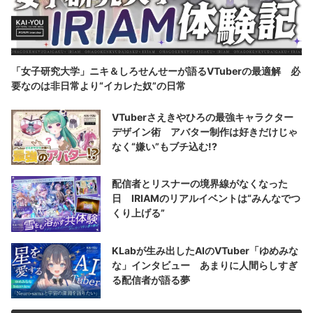
「女子研究大学」ニキ＆しろせんせーが語るVTuberの最適解 必
要なのは非日常より“イカレた奴”の日常
VTuberさえきやひろの最強キャラクター
デザイン術 アバター制作は好きだけじゃ
なく“嫌い”もブチ込む!?
配信者とリスナーの境界線がなくなった
日 IRIAMのリアルイベントは“みんなでつ
くり上げる”
KLabが生み出したAIのVTuber「ゆめみな
な」インタビュー あまりに人間らしすぎ
る配信者が語る夢