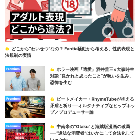
どこから“わいせつ”なの？ Fantia騒動から考える、性的表現と
法規制の実情
ホラー映画『遺愛』酒井善三×大森時生
Premium
対談 “良かれと思ったこと“が呪いを生み、
恐怖を生む
ビートメイカー・RhymeTubeが抱える
Premium
矛盾と祈り──オルタナティブなヒップホッ
プ／プロデューサー論
中南米の“Otaku”と海賊版漫画の破局
Premium
──“違法な消費者”はいかにして合法化して
いったか