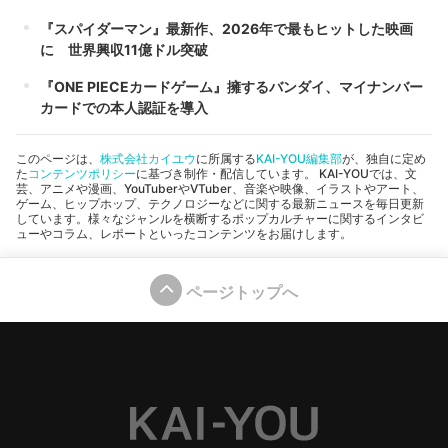
『スパイダーマン』最新作、2026年で最もヒットした映画
に 世界興収11億ドル突破
『ONE PIECEカードゲーム』擁するバンダイ、マイナンバー
カードでの本人認証を導入
このページは、
株式会社カイユウ
に所属する
KAI-YOU編集部
が、独自に定め
た
コンテンツポリシー
に基づき制作・配信しています。 KAI-YOUでは、文
芸、アニメや漫画、YouTuberやVTuber、音楽や映像、イラストやアート、
ゲーム、ヒップホップ、テクノロジーなどに関する最新ニュースを毎日更新
しています。様々なジャンルを横断するポップカルチャーに関するインタビ
ューやコラム、レポートといったコンテンツをお届けします。
ページトップへ