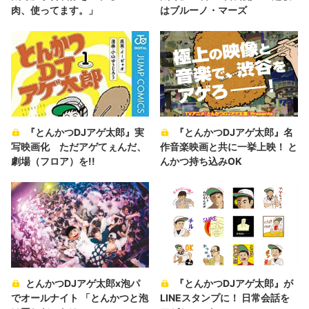
肉、使ってます。」
はブルーノ・マーズ
『とんかつDJアゲ太郎』実
『とんかつDJアゲ太郎』名
写映画化 ただアゲてぇんだ、
作音楽映画と共に一挙上映！ と
劇場（フロア）を!!
んかつ持ち込みOK
とんかつDJアゲ太郎x泡パ
『とんかつDJアゲ太郎』が
でオールナイト 「とんかつと泡
LINEスタンプに！ 日常会話を