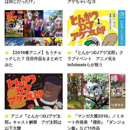
は同じだった!?」
アゲちゃいなヨ
【2016春アニメ】もうチェ
『とんかつDJアゲ太郎』ク
ックした？ 注目作品をまとめて
ラブイベント アニメ化を
みた
tofubeatsらが祝う
アニメ『とんかつDJアゲ太
「マンガ大賞2016」ノミネ
郎』キャスト解禁 アゲ太郎は
ート作発表 『僕街』『ダンジョ
山下大輝
ン飯』など11作品