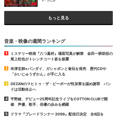
もっと見る
音楽・映像の週間ランキング
ミステリー映画『八つ墓村』場面写真が解禁 金田一耕助役の
尾上松也がトレンチコート姿を披露
米津玄師×バンダイ、ガシャポンと食玩を発売 歴代CDや
「かいじゅうずかん」が手に入る
GEZANのマヒトゥ・ザ・ピーポーが性加害を認め謝罪 バン
ドは活動休止へ
平野綾、デビュー25周年記念ライブをCOTTON CLUBで開
催 声優、歌手、俳優の歩みを網羅
ドラマ『ブレードランナー 2099』配信日決定 全8話を