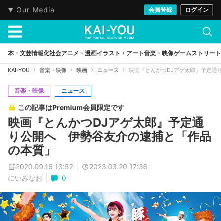
Our Media
会員登録
ログイン
本・文芸
情報化社会
アニメ・漫画
イラスト・アート
音楽・映像
ゲーム
ストリート
KAI-YOU
音楽・映像
映画
ニュース
映画『とんかつDJアゲ太郎』予定通
音楽・映像
ニュース
この記事はPremium会員限定です
映画『とんかつDJアゲ太郎』予定通
り公開へ 伊勢谷友介の逮捕と「作品
の本質」
2020.09.16 13:52
2023.03.20 17:36
にいみなお
0