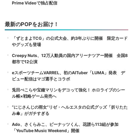
Prime Videoで独占配信
最新のPOPをお届け！
「ずとまよTCG」の公式大会、約3年ぶりに開催 限定カード
やグッズも登場
Creepy Nuts、12万人動員の国内アリーナツアー開催 全国8
都市で12公演
eスポーツチームVARREL、初のAITuber「LUMA」発表 デ
ビュー配信はマゴ選手とコラボ
兎田ぺこらや宝鐘マリンをデコって強化！ ホロライブのシー
ル帳×戦略ゲーム発売へ
“にじさんじの雨女”リゼ・ヘルエスタの公式グッズ「折りたた
み傘」がガチすぎる
Ado、さくらみこ、ピーナッツくん、花譜ら113組が参加
「YouTube Music Weekend」開催