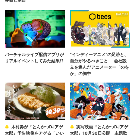
バーチャルライブ配信アプリが
“インディーアニメ“の足跡と、
リアルイベントしてみた結果!?
自分がやるべきこと──会社設
立を選んだアニメーター「のを
か」の胸中
木村昴が『とんかつDJアゲ
実写映画『とんかつDJアゲ
太郎』予告映像をアゲる「いい
太郎』10月30日公開 主題歌