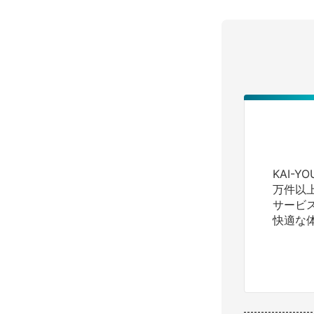
KAI-
万件以
サービ
快適な