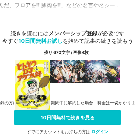
だ、フロアを!! 豚肉を!!
」などの名言や名シー...
続きを読むには
メンバーシップ登録
が必要です
今すぐ
10日間無料お試し
を始めて記事の続きを読もう
残り 670文字 / 画像4枚
登録の方に限り、無料お試し期間中に解約した場合、料金は一切かかり
10日間無料で続きを見る
すでにアカウントをお持ちの方は
ログイン