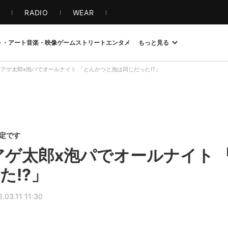
S
RADIO
WEAR
ト・アート
音楽・映像
ゲーム
ストリート
エンタメ
もっと見る
Jアゲ太郎x泡パでオールナイト 「とんかつと泡は同じだった!?」
限定です
アゲ太郎x泡パでオールナイト 
た!?」
.03.11 11:30