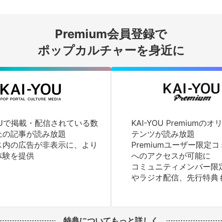
会員登録する
Premium会員登録で
ログインする
ポップカルチャーを身近に
YOUで掲載・配信されている数
KAI-YOU Premium
上の記事が読み放題
テンツが読み放題
ス内の広告が非表示に、より
Premiumユーザー限定
体験を提供
へのアクセスが可能に
コミュニティメンバー限
やラジオ配信、先行特典
特典についてもっと詳しく