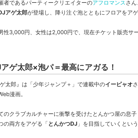
催者であるパーティークリエイターの
アフロマンス
さん
DJアゲ太郎
が登場し、降り注ぐ泡とともにフロアをア
性3,000円、女性は2,000円で、現在チケット販売サ
Jアゲ太郎×泡パ＝最高にアガる！
アゲ太郎』は「少年ジャンプ＋」で連載中の
イーピャオ
Web漫画。
てのクラブカルチャーに衝撃を受けたとんかつ屋の息子
つの両方をアゲる「
とんかつDJ
」を目指していくとい