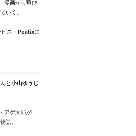
、漫画から飛び
ゲていく。
ービス・
Peatix
に
さんと
小山ゆうじ
・アゲ太郎が、
う物語。