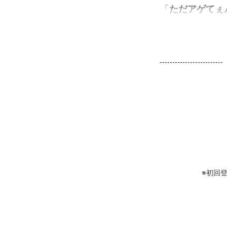
「
ただアゲてぇん
※初回