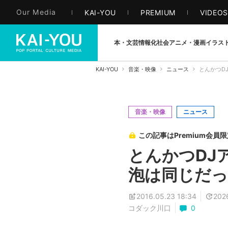
Our Media
KAI-YOU
PREMIUM
VIDEO
本・文芸
情報化社会
アニメ・漫画
イラス
KAI-YOU
音楽・映像
ニュース
とんかつD
音楽・映像
ニュース
この記事はPremium会員
とんかつDJ
泡は同じだっ
2016.05.23 18:34
2026
コダック川口
0