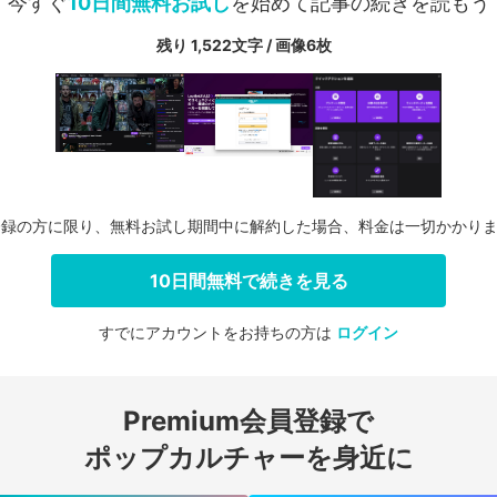
今すぐ
10日間無料お試し
を始めて記事の続きを読もう
残り 1,522文字 / 画像6枚
登録の方に限り、無料お試し期間中に解約した場合、料金は一切かかり
10日間無料で続きを見る
すでにアカウントをお持ちの方は
ログイン
会員登録する
Premium会員登録で
ログインする
ポップカルチャーを身近に