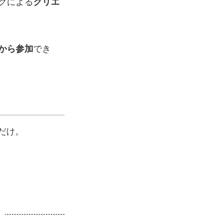
クによる
クリエ
から参加
でき
だけ。