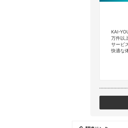
KAI-
万件以
サービ
快適な