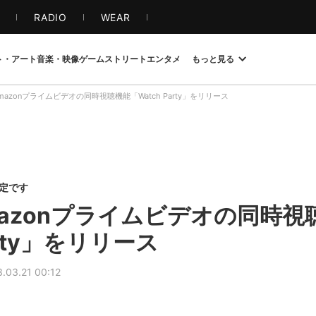
S
RADIO
WEAR
ト・アート
音楽・映像
ゲーム
ストリート
エンタメ
もっと見る
、Amazonプライムビデオの同時視聴機能「Watch Party」をリリース
限定です
Amazonプライムビデオの同時視
arty」をリリース
.03.21 00:12