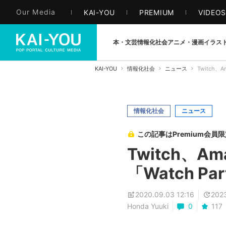
Our Media
KAI-YOU
PREMIUM
VIDEO
本・文芸
情報化社会
アニメ・漫画
イラス
KAI-YOU
情報化社会
ニュース
Twitch
情報化社会
ニュース
この記事はPremium会員
Twitch、
「Watch P
2020.09.03 12:16
2023
Honda Yuuki
0
117