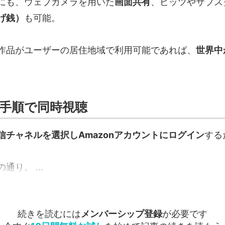
にも、ウェブカメラを用いた
画面共有
、ビッツやサブス
げ銭）
も可能。
作品がユーザーの居住地域で利用可能であれば、
世界中
手順で同時視聴
信チャネルを選択しAmazonアカウントにログイン
する
り。 ...
続きを読むには
メンバーシップ登録
が必要です