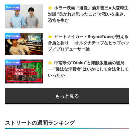
ホラー映画『遺愛』酒井善三×大森時生
Premium
対談 “良かれと思ったこと“が呪いを生み、
恐怖を生む
ビートメイカー・RhymeTubeが抱える
Premium
矛盾と祈り──オルタナティブなヒップホッ
プ／プロデューサー論
中南米の“Otaku”と海賊版漫画の破局
Premium
──“違法な消費者”はいかにして合法化して
いったか
もっと見る
ストリートの週間ランキング