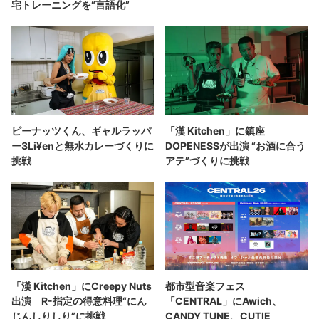
宅トレーニングを“言語化”
ピーナッツくん、ギャルラッパ
「漢 Kitchen」に鎮座
ー3Li¥enと無水カレーづくりに
DOPENESSが出演 “お酒に合う
挑戦
アテ”づくりに挑戦
「漢 Kitchen」にCreepy Nuts
都市型音楽フェス
出演 R-指定の得意料理“にん
「CENTRAL」にAwich、
じんしりしり”に挑戦
CANDY TUNE、CUTIE