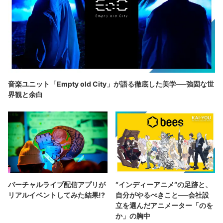
音楽ユニット「Empty old City」が語る徹底した美学──強固な世
界観と余白
バーチャルライブ配信アプリが
“インディーアニメ“の足跡と、
リアルイベントしてみた結果!?
自分がやるべきこと──会社設
立を選んだアニメーター「のを
か」の胸中