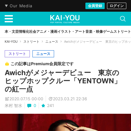
Our Media
会員登録
ログイン
本・文芸
情報化社会
アニメ・漫画
イラスト・アート
音楽・映像
ゲーム
ストリート
KAI-YOU
ストリート
ニュース
Awichがメジャーデビュー 東京のヒップホッ
ストリート
ニュース
この記事はPremium会員限定です
Awichがメジャーデビュー 東京の
ヒップホップクルー「YENTOWN」
の紅一点
2020.07.15 00:00
2023.03.21 22:36
米村 智水
0
241