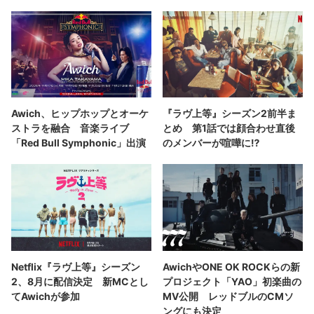
Awich、ヒップホップとオーケ
『ラヴ上等』シーズン2前半ま
ストラを融合 音楽ライブ
とめ 第1話では顔合わせ直後
「Red Bull Symphonic」出演
のメンバーが喧嘩に⁉︎
Netflix『ラヴ上等』シーズン
AwichやONE OK ROCKらの新
2、8月に配信決定 新MCとし
プロジェクト「YAO」初楽曲の
てAwichが参加
MV公開 レッドブルのCMソ
ングにも決定