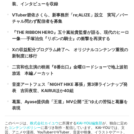
装、インタビューを収録
VTuber碧依さくら、新事務所「re;ALIZE」設立 実写／バー
チャル問わず配信者を募集
『THE RIBBON HERO』五十嵐祐貴監督が語る、現代のヒーロ
ー像──手塚治虫『リボンの騎士』の衝撃を再演する
Xの収益配分プログラム終了へ オリジナルコンテンツ重視の
新制度に移行
二宮和也主演の映画『8番出口』金曜ロードショーで地上波初
放送 本編ノーカット
音楽アートフェス「NIGHT HIKE 幕張」第3弾ラインナップ発
表 吉田夜世、KAIRUIほか40組
葛葉、Ayase提供曲「王道」MV公開 “王”ゆえの苦悩と葛藤を
表現
このページは、
株式会社カイユウ
に所属する
KAI-YOU編集部
が、独自に定め
た
コンテンツポリシー
に基づき制作・配信しています。 KAI-YOUでは、文
芸、アニメや漫画、YouTuberやVTuber、音楽や映像、イラストやアート、