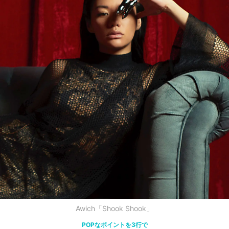
Awich「Shook Shook」
POPなポイントを3行で