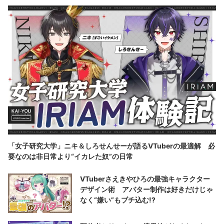
「女子研究大学」ニキ＆しろせんせーが語るVTuberの最適解 必
要なのは非日常より“イカレた奴”の日常
VTuberさえきやひろの最強キャラクター
デザイン術 アバター制作は好きだけじゃ
なく“嫌い”もブチ込む!?