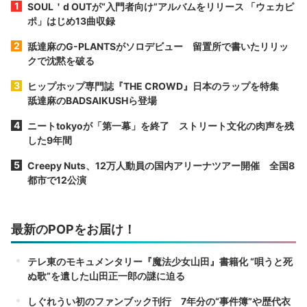
SOUL＇d OUTが“入門者向け”アルバムをリリース 「ウェカピ
ポ」はじめ13曲収録
舐達麻のG-PLANTSがソロデビュー 留置所で書いたリリッ
クで沈黙を破る
ヒップホップ専門誌『THE CROWD』日本のラップを特集
舐達麻のBADSAIKUSHら登場
ニートtokyoが「第一幕」を終了 ストリート文化の肉声を残
した9年間
Creepy Nuts、12万人動員の国内アリーナツアー開催 全国8
都市で12公演
最新のPOPをお届け！
テレ東のモキュメンタリー『魔法少女山田』書籍化 “唄うと死
ぬ歌”を遺した山田正一郎の謎に迫る
しぐれうい初のファンブック刊行 7年分の“事件簿”や歴代衣