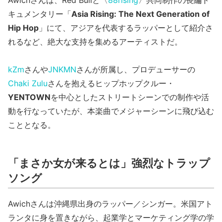
Awichさんは、Red Bullと〈
88rising
〉共同制作の長編ド
キュメンタリー「
Asia Rising: The Next Generation of
Hip Hop
」にて、アジアを代表するラッパーとして紹介さ
れるなど、絶大な支持を集めるアーティストだ。
kZm
さんや
JNKMN
さんが所属し、プロデューサーの
Chaki Zulu
さんを抱えるヒップホップクルー・
YENTOWN
を中心としたストリートシーンでの制作や活
動を行なっていたが、本楽曲でメジャーシーンに飛び込む
こととなる。
「まさか女が来るとは」強烈なトラップ
ソング
Awichさんは沖縄県出身のラッパー／シンガー。米国アト
ランタに身を置きながら、起業学とマーケティング学の学