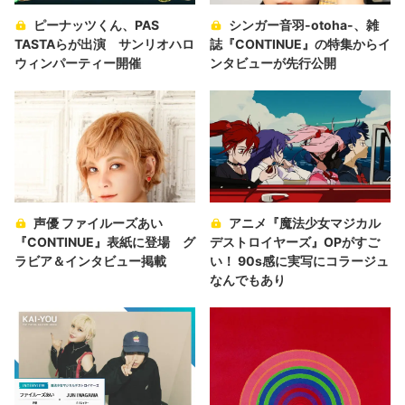
ピーナッツくん、PAS
シンガー音羽-otoha-、雑
TASTAらが出演 サンリオハロ
誌『CONTINUE』の特集からイ
ウィンパーティー開催
ンタビューが先行公開
声優 ファイルーズあい
アニメ『魔法少女マジカル
『CONTINUE』表紙に登場 グ
デストロイヤーズ』OPがすご
ラビア＆インタビュー掲載
い！ 90s感に実写にコラージュ
なんでもあり