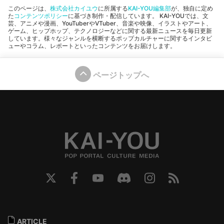
このページは、
株式会社カイユウ
に所属する
KAI-YOU編集部
が、独自に定め
た
コンテンツポリシー
に基づき制作・配信しています。 KAI-YOUでは、文
芸、アニメや漫画、YouTuberやVTuber、音楽や映像、イラストやアート、
ゲーム、ヒップホップ、テクノロジーなどに関する最新ニュースを毎日更新
しています。様々なジャンルを横断するポップカルチャーに関するインタビ
ューやコラム、レポートといったコンテンツをお届けします。
ページトップへ
ARTICLE