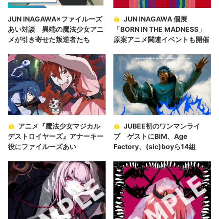
JUN INAGAWA×ファイルーズ
JUN INAGAWA 個展
あい対談 異端の魔法少女アニ
「BORN IN THE MADNESS」
メが引き寄せた叛逆者たち
原案アニメ関連イベントも開催
アニメ『魔法少女マジカル
JUBEE初のワンマンライ
デストロイヤーズ』アナーキー
ブ ゲストにBIM、Age
役にファイルーズあい
Factory、(sic)boyら14組