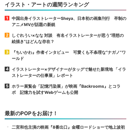
イラスト・アートの週間ランキング
中国出身イラストレーターSheya、日本初の画集刊行 卒制の
アニメMVが話題の新鋭
しぐれうい×なな 対談 有名イラストレーターが思う“理想の
絵描き”はどんな存在？
『ちいかわ』作者インタビュー 可愛くも不条理な“ナガノ“ワ
ールド
イラストレーター×デザイナーがタッグで魅せた新境地 「イラ
ストレーターの仕事展」レポート
ホラー展覧会「記憶汚染展」が映画『Backrooms』とコラ
ボ 記憶力を試すWebゲームも公開
最新のPOPをお届け！
二宮和也主演の映画『8番出口』金曜ロードショーで地上波初