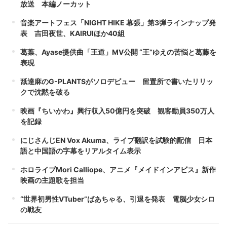
放送 本編ノーカット
音楽アートフェス「NIGHT HIKE 幕張」第3弾ラインナップ発
表 吉田夜世、KAIRUIほか40組
葛葉、Ayase提供曲「王道」MV公開 “王”ゆえの苦悩と葛藤を
表現
舐達麻のG-PLANTSがソロデビュー 留置所で書いたリリッ
クで沈黙を破る
映画『ちいかわ』興行収入50億円を突破 観客動員350万人
を記録
にじさんじEN Vox Akuma、ライブ翻訳を試験的配信 日本
語と中国語の字幕をリアルタイム表示
ホロライブMori Calliope、アニメ『メイドインアビス』新作
映画の主題歌を担当
“世界初男性VTuber”ばあちゃる、引退を発表 電脳少女シロ
の戦友