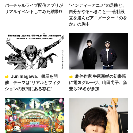
バーチャルライブ配信アプリが
“インディーアニメ“の足跡と、
リアルイベントしてみた結果!?
自分がやるべきこと──会社設
立を選んだアニメーター「のを
か」の胸中
Jun Inagawa、個展を開
劇伴作家 牛尾憲輔の初書籍
催 テーマは“リアルとフィク
に電気グルーヴ、山田尚子、魚
ションの狭間にある存在”
豊ら26名が参加