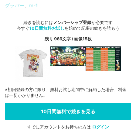
ダラパー
、
m-fl...
続きを読むには
メンバーシップ登録
が必要です
今すぐ
10日間無料お試し
を始めて記事の続きを読もう
残り 966文字 / 画像15枚
※初回登録の方に限り、無料お試し期間中に解約した場合、料金
は一切かかりません。
10日間無料で続きを見る
すでにアカウントをお持ちの方は
ログイン
会員登録する