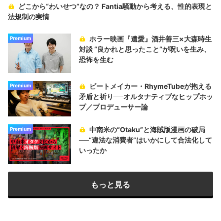
どこから“わいせつ”なの？ Fantia騒動から考える、性的表現と
法規制の実情
ホラー映画『遺愛』酒井善三×大森時生
Premium
対談 “良かれと思ったこと“が呪いを生み、
恐怖を生む
ビートメイカー・RhymeTubeが抱える
Premium
矛盾と祈り──オルタナティブなヒップホッ
プ／プロデューサー論
中南米の“Otaku”と海賊版漫画の破局
Premium
──“違法な消費者”はいかにして合法化して
いったか
もっと見る