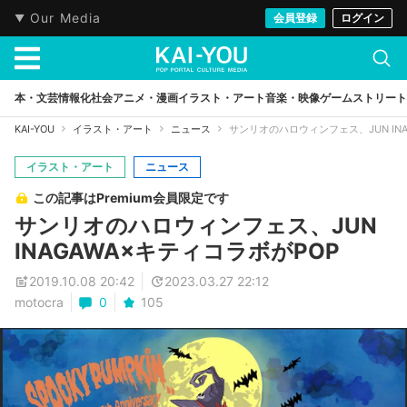
Our Media
会員登録
ログイン
本・文芸
情報化社会
アニメ・漫画
イラスト・アート
音楽・映像
ゲーム
ストリート
KAI-YOU
イラスト・アート
ニュース
サンリオのハロウィンフェス、JUN INA
イラスト・アート
ニュース
この記事はPremium会員限定です
サンリオのハロウィンフェス、JUN
INAGAWA×キティコラボがPOP
2019.10.08 20:42
2023.03.27 22:12
motocra
0
105