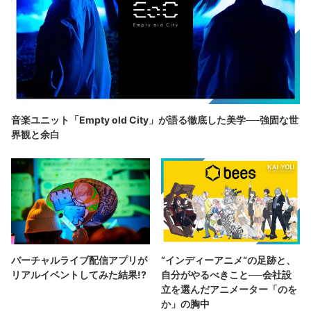
音楽ユニット「Empty old City」が語る徹底した美学──強固な世
界観と余白
バーチャルライブ配信アプリが
“インディーアニメ“の足跡と、
リアルイベントしてみた結果!?
自分がやるべきこと──会社設
立を選んだアニメーター「のを
か」の胸中