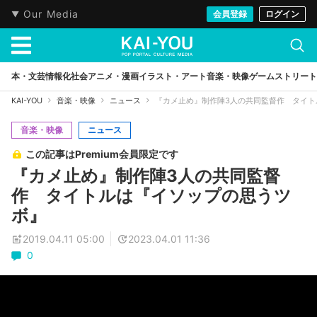
Our Media
会員登録
ログイン
本・文芸
情報化社会
アニメ・漫画
イラスト・アート
音楽・映像
ゲーム
ストリート
KAI-YOU
音楽・映像
ニュース
『カメ止め』制作陣3人の共同監督作 タイト
音楽・映像
ニュース
この記事はPremium会員限定です
『カメ止め』制作陣3人の共同監督
作 タイトルは『イソップの思うツ
ボ』
2019.04.11 05:00
2023.04.01 11:36
0