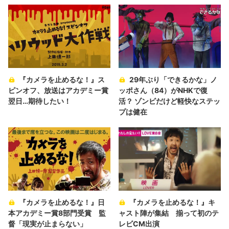
『カメラを止めるな！』ス
29年ぶり「できるかな」ノ
ピンオフ、放送はアカデミー賞
ッポさん（84）がNHKで復
翌日…期待したい！
活？ ゾンビだけど軽快なステッ
プは健在
『カメラを止めるな！』日
『カメラを止めるな！』キ
本アカデミー賞8部門受賞 監
ャスト陣が集結 揃って初のテ
督「現実が止まらない」
レビCM出演