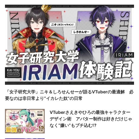
「女子研究大学」ニキ＆しろせんせーが語るVTuberの最適解 必
要なのは非日常より“イカレた奴”の日常
VTuberさえきやひろの最強キャラクター
デザイン術 アバター制作は好きだけじゃ
なく“嫌い”もブチ込む!?