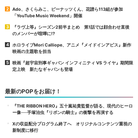
Ado、さくらみこ、ピーナッツくん、花譜ら113組が参加
「YouTube Music Weekend」開催
『ラヴ上等』シーズン2前半まとめ 第1話では顔合わせ直後
のメンバーが喧嘩に⁉︎
ホロライブMori Calliope、アニメ『メイドインアビス』新作
映画の主題歌を担当
映画『超宇宙刑事ギャバン インフィニティ VS ライヤ』期間限
定上映 新たなギャバンも登場
最新のPOPをお届け！
『THE RIBBON HERO』五十嵐祐貴監督が語る、現代のヒーロ
ー像──手塚治虫『リボンの騎士』の衝撃を再演する
Xの収益配分プログラム終了へ オリジナルコンテンツ重視の
新制度に移行