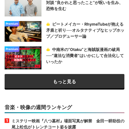
対談 “良かれと思ったこと“が呪いを生み、
恐怖を生む
ビートメイカー・RhymeTubeが抱える
Premium
矛盾と祈り──オルタナティブなヒップホッ
プ／プロデューサー論
中南米の“Otaku”と海賊版漫画の破局
Premium
──“違法な消費者”はいかにして合法化して
いったか
もっと見る
音楽・映像の週間ランキング
ミステリー映画『八つ墓村』場面写真が解禁 金田一耕助役の
尾上松也がトレンチコート姿を披露