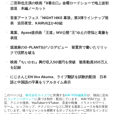
二宮和也主演の映画『8番出口』金曜ロードショーで地上波初
放送 本編ノーカット
音楽アートフェス「NIGHT HIKE 幕張」第3弾ラインナップ発
表 吉田夜世、KAIRUIほか40組
葛葉、Ayase提供曲「王道」MV公開 “王”ゆえの苦悩と葛藤を
表現
舐達麻のG-PLANTSがソロデビュー 留置所で書いたリリッ
クで沈黙を破る
映画『ちいかわ』興行収入50億円を突破 観客動員350万人
を記録
にじさんじEN Vox Akuma、ライブ翻訳を試験的配信 日本
語と中国語の字幕をリアルタイム表示
このページは、
株式会社カイユウ
に所属する
KAI-YOU編集部
が、独自に定め
た
コンテンツポリシー
に基づき制作・配信しています。 KAI-YOUでは、文
芸、アニメや漫画、YouTuberやVTuber、音楽や映像、イラストやアート、
ゲーム、ヒップホップ、テクノロジーなどに関する最新ニュースを毎日更新
しています。様々なジャンルを横断するポップカルチャーに関するインタビ