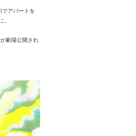
川でアパートを
に。
画が劇場公開され