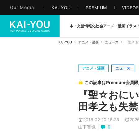
Our Media
KAI-YOU
PREMIUM
VIDEO
本・文芸
情報化社会
アニメ・漫画
イラス
KAI-YOU
アニメ・漫画
ニュース
『聖☆お
アニメ・漫画
ニュース
この記事はPremium会員
『聖☆おにい
田孝之も失禁
2018.02.20 16:23
2026
山下智也
0