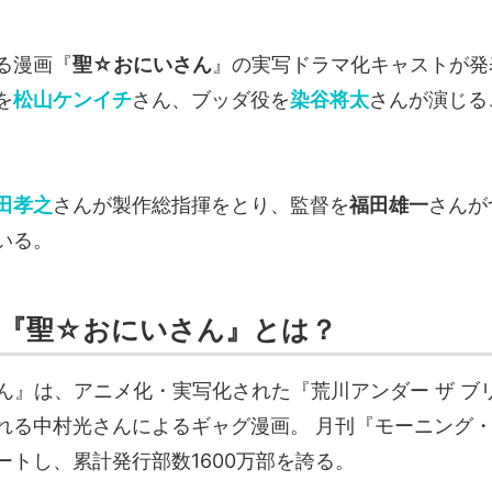
る漫画『
聖☆おにいさん
』の実写ドラマ化キャストが発
を
松山ケンイチ
さん、ブッダ役を
染谷将太
さんが演じる
田孝之
さんが製作総指揮をとり、監督を
福田雄一
さんが
いる。
 『聖☆おにいさん』とは？
ん』は、アニメ化・実写化された『荒川アンダー ザ ブ
れる中村光さんによるギャグ漫画。 月刊『モーニング・ツ
ートし、累計発行部数1600万部を誇る。