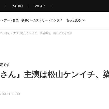
S
RADIO
WEAR
ト・アート
音楽・映像
ゲーム
ストリート
エンタメ
もっと見る
にいさん』主演は松山ケンイチ、染谷将太 山田孝之も失禁
限定です
さん』主演は松山ケンイチ、
.03.11 11:30