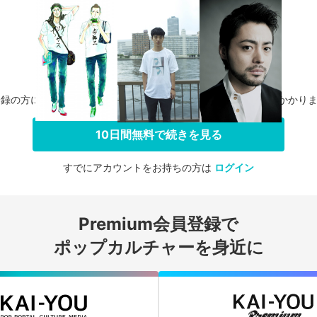
登録の方に限り、無料お試し期間中に解約した場合、料金は一切かかり
10日間無料で続きを見る
すでにアカウントをお持ちの方は
ログイン
会員登録する
Premium会員登録で
ログインする
ポップカルチャーを身近に