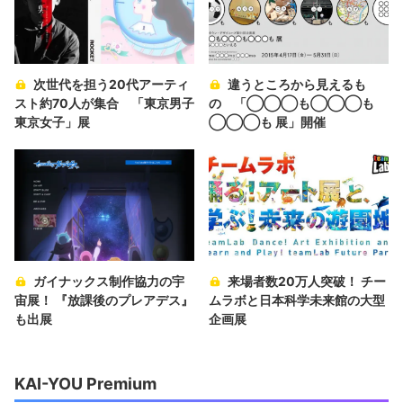
次世代を担う20代アーティ
違うところから見えるも
スト約70人が集合 「東京男子
の 「◯◯◯も◯◯◯も
東京女子」展
◯◯◯も 展」開催
ガイナックス制作協力の宇
来場者数20万人突破！ チー
宙展！ 『放課後のプレアデス』
ムラボと日本科学未来館の大型
も出展
企画展
KAI-YOU Premium