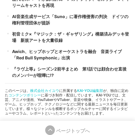
リームキャストを再現
AI音楽生成サービス「Suno」に著作権侵害の判決 ドイツの
権利管理団体が提訴
初音ミク×『マジック：ザ・ギャザリング』構築済みデッキ登
場 新規アートを大量収録
Awich、ヒップホップとオーケストラを融合 音楽ライブ
「Red Bull Symphonic」出演
『ラヴ上等』シーズン2前半まとめ 第1話では顔合わせ直後
のメンバーが喧嘩に⁉︎
このページは、
株式会社カイユウ
に所属する
KAI-YOU編集部
が、独自に定め
た
コンテンツポリシー
に基づき制作・配信しています。 KAI-YOUでは、文
芸、アニメや漫画、YouTuberやVTuber、音楽や映像、イラストやアート、
ゲーム、ヒップホップ、テクノロジーなどに関する最新ニュースを毎日更新
しています。様々なジャンルを横断するポップカルチャーに関するインタビ
ューやコラム、レポートといったコンテンツをお届けします。
ページトップへ