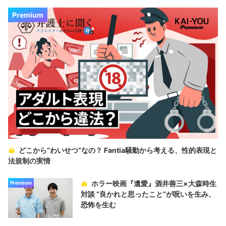
Premium
どこから“わいせつ”なの？ Fantia騒動から考える、性的表現と
法規制の実情
ホラー映画『遺愛』酒井善三×大森時生
Premium
対談 “良かれと思ったこと“が呪いを生み、
恐怖を生む