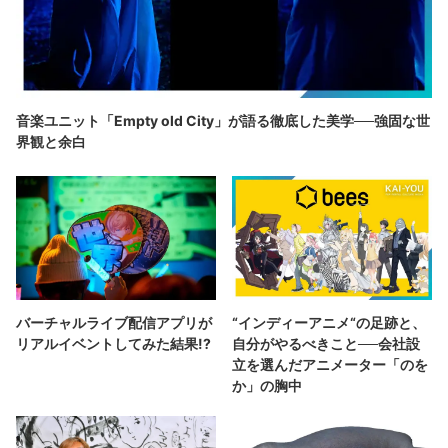
音楽ユニット「Empty old City」が語る徹底した美学──強固な世
界観と余白
バーチャルライブ配信アプリが
“インディーアニメ“の足跡と、
リアルイベントしてみた結果!?
自分がやるべきこと──会社設
立を選んだアニメーター「のを
か」の胸中