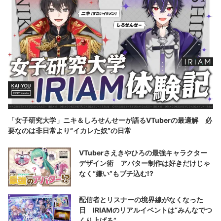
「女子研究大学」ニキ＆しろせんせーが語るVTuberの最適解 必
要なのは非日常より“イカレた奴”の日常
VTuberさえきやひろの最強キャラクター
デザイン術 アバター制作は好きだけじゃ
なく“嫌い”もブチ込む!?
配信者とリスナーの境界線がなくなった
日 IRIAMのリアルイベントは“みんなでつ
くり上げる”