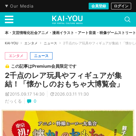
Our Media
会員登録
ログイン
本・文芸
情報化社会
アニメ・漫画
イラスト・アート
音楽・映像
ゲーム
ストリート
KAI-YOU
エンタメ
ニュース
2千点のレア玩具やフィギュアが集結！「懐かし
エンタメ
ニュース
この記事はPremium会員限定です
2千点のレア玩具やフィギュアが集
結！「懐かしのおもちゃ大博覧会」
2015.09.17 14:30
2026.03.11 11:30
だっくる
0