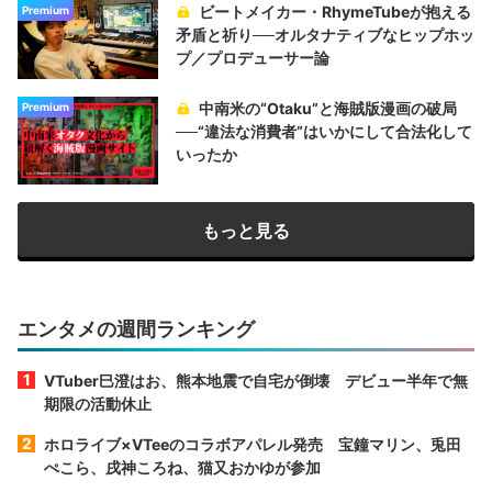
ビートメイカー・RhymeTubeが抱える
Premium
矛盾と祈り──オルタナティブなヒップホッ
プ／プロデューサー論
中南米の“Otaku”と海賊版漫画の破局
Premium
──“違法な消費者”はいかにして合法化して
いったか
もっと見る
エンタメの週間ランキング
VTuber巳澄はお、熊本地震で自宅が倒壊 デビュー半年で無
期限の活動休止
ホロライブ×VTeeのコラボアパレル発売 宝鐘マリン、兎田
ぺこら、戌神ころね、猫又おかゆが参加