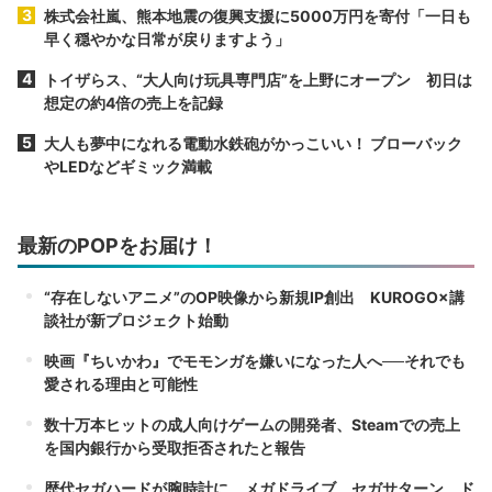
株式会社嵐、熊本地震の復興支援に5000万円を寄付「一日も
早く穏やかな日常が戻りますよう」
トイザらス、“大人向け玩具専門店”を上野にオープン 初日は
想定の約4倍の売上を記録
大人も夢中になれる電動水鉄砲がかっこいい！ ブローバック
やLEDなどギミック満載
最新のPOPをお届け！
“存在しないアニメ”のOP映像から新規IP創出 KUROGO×講
談社が新プロジェクト始動
映画『ちいかわ』でモモンガを嫌いになった人へ──それでも
愛される理由と可能性
数十万本ヒットの成人向けゲームの開発者、Steamでの売上
を国内銀行から受取拒否されたと報告
歴代セガハードが腕時計に メガドライブ、セガサターン、ド