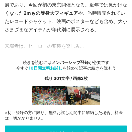
展であり、今回が初の東京開催となる。近年では見かけな
くなった
2mもの等身大フィギュア
や、当時販売されてい
たレコードジャケット、映画のポスターなども含め、大小
さまざまなアイテムが年代別に展示される。
来場者は、ヒーローの変遷を楽しみ...
続きを読むには
メンバーシップ登録
が必要です
今すぐ
10日間無料お試し
を始めて記事の続きを読もう
残り 301文字 / 画像2枚
※初回登録の方に限り、無料お試し期間中に解約した場合、料金
は一切かかりません。