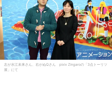
左が水江未来さん、右がぬQさん pixiv Zingaroの「3点トーリツ
展」にて