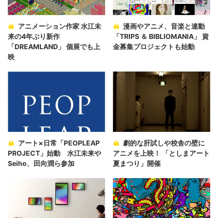
アニメーション作家 水江未
漫画やアニメ、音楽と連動
来の4年ぶり新作
「TRIPS ＆ BIBLIOMANIA」 資
「DREAMLAND」 個展でも上
金募集プロジェクトも始動
映
アート×日常「PEOPLEAP
劇的な肝試しや校舎の壁に
PROJECT」始動 水江未来や
アニメを上映！ 「としまアート
Seiho、田向潤ら参加
夏まつり」開催