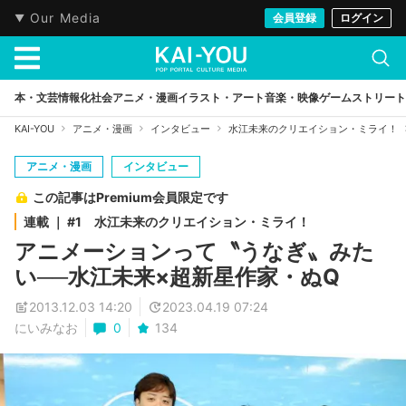
Our Media
会員登録
ログイン
本・文芸
情報化社会
アニメ・漫画
イラスト・アート
音楽・映像
ゲーム
ストリート
KAI-YOU
アニメ・漫画
インタビュー
水江未来のクリエイション・ミライ！
アニメ・漫画
インタビュー
この記事はPremium会員限定です
連載 ｜ #1 水江未来のクリエイション・ミライ！
アニメーションって〝うなぎ〟みた
い──水江未来×超新星作家・ぬQ
2013.12.03 14:20
2023.04.19 07:24
にいみなお
0
134