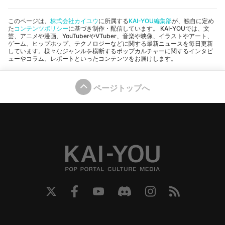
このページは、
株式会社カイユウ
に所属する
KAI-YOU編集部
が、独自に定め
た
コンテンツポリシー
に基づき制作・配信しています。 KAI-YOUでは、文
芸、アニメや漫画、YouTuberやVTuber、音楽や映像、イラストやアート、
ゲーム、ヒップホップ、テクノロジーなどに関する最新ニュースを毎日更新
しています。様々なジャンルを横断するポップカルチャーに関するインタビ
ューやコラム、レポートといったコンテンツをお届けします。
ページトップへ