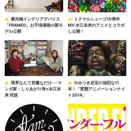
最先端インテリアデバイス
トクマルシューゴ10周年
「FRAMED」お手頃価格の新モ
MV 水江未来のアニメとコラボ
デル公開
し公開！
境界なんて邪魔なだけ──マ
やみつき必至の強烈な11
ンガ家・しりあがり寿×水江未
本！「変態アニメーションナイ
来 対談
ト2014」