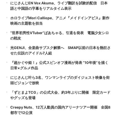
にじさんじEN Vox Akuma、ライブ翻訳を試験的配信 日本
語と中国語の字幕をリアルタイム表示
ホロライブMori Calliope、アニメ『メイドインアビス』新作
映画の主題歌を担当
“世界初男性VTuber”ばあちゃる、引退を発表 電脳少女シロ
の戦友
光GENJI、全楽曲サブスク解禁へ SMAP以前の日本を熱狂さ
せた伝説のアイドル7人組
『超かぐや姫！』公式スピンオフ漫画が発表 “10年後”を描く
日常×グルメ作品
にじさんじ叶ら3名、ワンマンライブのダイジェスト映像を街
頭ビジョンで放映
「ずとまよTCG」の公式大会、約3年ぶりに開催 限定カード
やグッズも登場
Creepy Nuts、12万人動員の国内アリーナツアー開催 全国8
都市で12公演