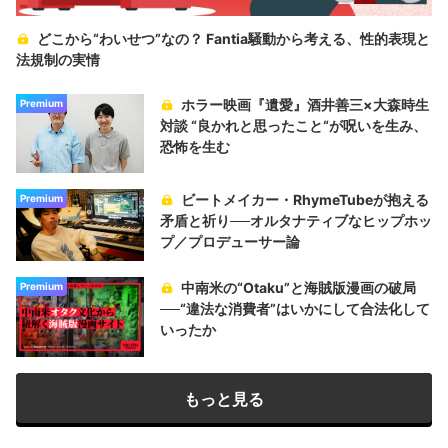
どこから“わいせつ”なの？ Fantia騒動から考える、性的表現と
法規制の実情
ホラー映画『遺愛』酒井善三×大森時生
Premium
対談 “良かれと思ったこと“が呪いを生み、
恐怖を生む
ビートメイカー・RhymeTubeが抱える
Premium
矛盾と祈り──オルタナティブなヒップホッ
プ／プロデューサー論
中南米の“Otaku”と海賊版漫画の破局
Premium
──“違法な消費者”はいかにして合法化して
いったか
もっと見る