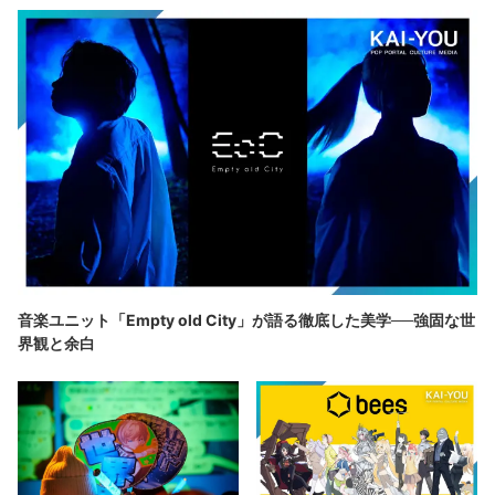
音楽ユニット「Empty old City」が語る徹底した美学──強固な世
界観と余白