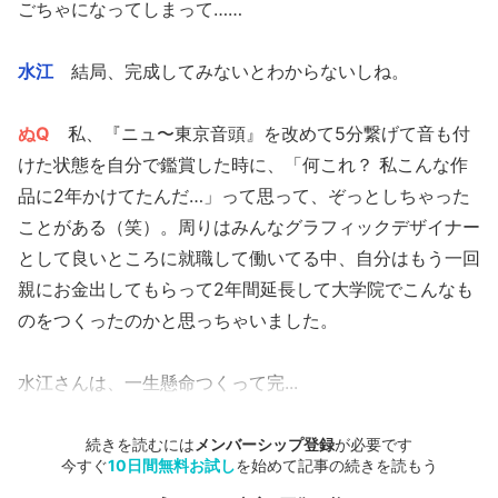
ごちゃになってしまって……
水江
結局、完成してみないとわからないしね。
ぬQ
私、『ニュ〜東京音頭』を改めて5分繋げて音も付
けた状態を自分で鑑賞した時に、「何これ？ 私こんな作
品に2年かけてたんだ…」って思って、ぞっとしちゃった
ことがある（笑）。周りはみんなグラフィックデザイナー
として良いところに就職して働いてる中、自分はもう一回
親にお金出してもらって2年間延長して大学院でこんなも
のをつくったのかと思っちゃいました。
水江さんは、一生懸命つくって完...
続きを読むには
メンバーシップ登録
が必要です
今すぐ
10日間無料お試し
を始めて記事の続きを読もう