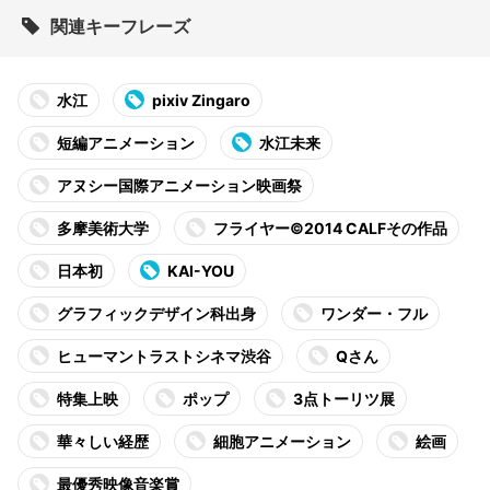
関連キーフレーズ
水江
pixiv Zingaro
短編アニメーション
水江未来
アヌシー国際アニメーション映画祭
多摩美術大学
フライヤー©2014 CALFその作品
日本初
KAI-YOU
グラフィックデザイン科出身
ワンダー・フル
ヒューマントラストシネマ渋谷
Qさん
特集上映
ポップ
3点トーリツ展
華々しい経歴
細胞アニメーション
絵画
最優秀映像音楽賞