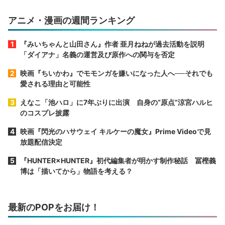
アニメ・漫画の週間ランキング
『みいちゃんと山田さん』作者 亜月ねねが過去活動を説明
「ダイアナ」名義の運営及び原作への関与を否定
映画『ちいかわ』でモモンガを嫌いになった人へ──それでも
愛される理由と可能性
えなこ「池ハロ」に7年ぶりに出演 自身の“原点”涼宮ハルヒ
のコスプレ披露
映画『閃光のハサウェイ キルケーの魔女』Prime Videoで見
放題配信決定
『HUNTER×HUNTER』初代編集者が明かす制作秘話 冨樫義
博は「描いてから」物語を考える？
最新のPOPをお届け！