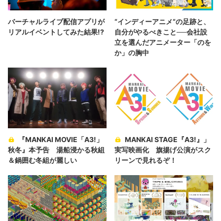
バーチャルライブ配信アプリが
“インディーアニメ“の足跡と、
リアルイベントしてみた結果!?
自分がやるべきこと──会社設
立を選んだアニメーター「のを
か」の胸中
『MANKAI MOVIE「A3!」
MANKAI STAGE『A3!』」
秋冬』本予告 湯船浸かる秋組
実写映画化 旗揚げ公演がスク
＆鍋囲む冬組が麗しい
リーンで見れるぞ！