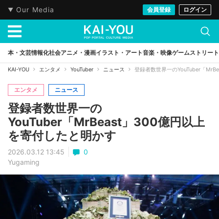
Our Media
会員登録
ログイン
本・文芸
情報化社会
アニメ・漫画
イラスト・アート
音楽・映像
ゲーム
ストリート
KAI-YOU
エンタメ
YouTuber
ニュース
登録者数世界一のYouTuber「Mr
エンタメ
ニュース
登録者数世界一の
YouTuber「MrBeast」300億円以上
を寄付したと明かす
2026.03.12 13:45
0
Yugaming