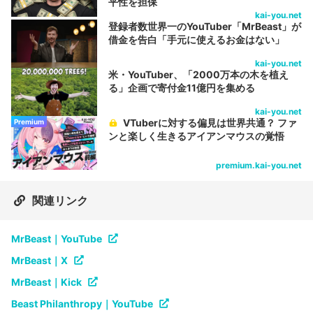
平性を担保
kai-you.net
登録者数世界一のYouTuber「MrBeast」が
借金を告白「手元に使えるお金はない」
kai-you.net
米・YouTuber、「2000万本の木を植え
る」企画で寄付金11億円を集める
kai-you.net
VTuberに対する偏見は世界共通？ ファ
Premium
ンと楽しく生きるアイアンマウスの覚悟
premium.kai-you.net
関連リンク
MrBeast｜YouTube
MrBeast｜X
MrBeast｜Kick
Beast Philanthropy｜YouTube