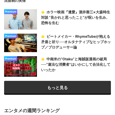
法規制の実情
ホラー映画『遺愛』酒井善三×大森時生
Premium
対談 “良かれと思ったこと“が呪いを生み、
恐怖を生む
ビートメイカー・RhymeTubeが抱える
Premium
矛盾と祈り──オルタナティブなヒップホッ
プ／プロデューサー論
中南米の“Otaku”と海賊版漫画の破局
Premium
──“違法な消費者”はいかにして合法化して
いったか
もっと見る
エンタメの週間ランキング