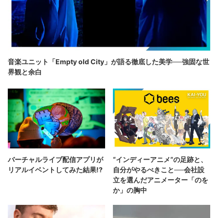
音楽ユニット「Empty old City」が語る徹底した美学──強固な世
界観と余白
バーチャルライブ配信アプリが
“インディーアニメ“の足跡と、
リアルイベントしてみた結果!?
自分がやるべきこと──会社設
立を選んだアニメーター「のを
か」の胸中