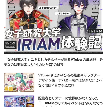
「女子研究大学」ニキ＆しろせんせーが語るVTuberの最適解 必
要なのは非日常より“イカレた奴”の日常
VTuberさえきやひろの最強キャラクター
デザイン術 アバター制作は好きだけじゃ
なく“嫌い”もブチ込む!?
配信者とリスナーの境界線がなくなった
日 IRIAMのリアルイベントは“みんなでつ