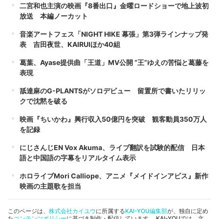
二宮和也主演の映画『8番出口』金曜ロードショーで地上波初
放送 本編ノーカット
音楽アートフェス「NIGHT HIKE 幕張」第3弾ラインナップ発
表 吉田夜世、KAIRUIほか40組
葛葉、Ayase提供曲「王道」MV公開 “王”ゆえの苦悩と葛藤を
表現
舐達麻のG-PLANTSがソロデビュー 留置所で書いたリリッ
クで沈黙を破る
映画『ちいかわ』興行収入50億円を突破 観客動員350万人
を記録
にじさんじEN Vox Akuma、ライブ翻訳を試験的配信 日本
語と中国語の字幕をリアルタイム表示
ホロライブMori Calliope、アニメ『メイドインアビス』新作
映画の主題歌を担当
このページは、
株式会社カイユウ
に所属する
KAI-YOU編集部
が、独自に定め
た
コンテンツポリシー
に基づき制作・配信しています。 KAI-YOUでは、文