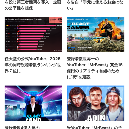
を投じ第三者機関を導入 企画
を告白「手元に使えるお金はな
の公平性を担保
い」
任天堂の公式YouTube、2025
登録者数世界一の
年の同時視聴者数ランキング世
YouTuber「MrBeast」賞金15
界７位に
億円のリアリティ番組のため
に“街”を建設
登録者数4億人超の
米YouTuber「MrBeast」のチ