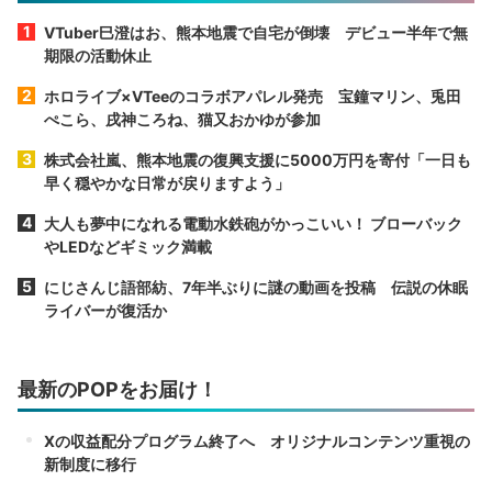
VTuber巳澄はお、熊本地震で自宅が倒壊 デビュー半年で無
期限の活動休止
ホロライブ×VTeeのコラボアパレル発売 宝鐘マリン、兎田
ぺこら、戌神ころね、猫又おかゆが参加
株式会社嵐、熊本地震の復興支援に5000万円を寄付「一日も
早く穏やかな日常が戻りますよう」
大人も夢中になれる電動水鉄砲がかっこいい！ ブローバック
やLEDなどギミック満載
にじさんじ語部紡、7年半ぶりに謎の動画を投稿 伝説の休眠
ライバーが復活か
最新のPOPをお届け！
Xの収益配分プログラム終了へ オリジナルコンテンツ重視の
新制度に移行