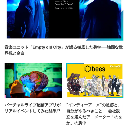
音楽ユニット「Empty old City」が語る徹底した美学──強固な世
界観と余白
バーチャルライブ配信アプリが
“インディーアニメ“の足跡と、
リアルイベントしてみた結果!?
自分がやるべきこと──会社設
立を選んだアニメーター「のを
か」の胸中