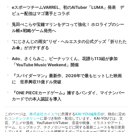
eスポーツチームVARREL、初のAITuber「LUMA」発表 デ
ビュー配信はマゴ選手とコラボ
兎田ぺこらや宝鐘マリンをデコって強化！ ホロライブのシー
ル帳×戦略ゲーム発売へ
“にじさんじの雨女”リゼ・ヘルエスタの公式グッズ「折りたた
み傘」がガチすぎる
Ado、さくらみこ、ピーナッツくん、花譜ら113組が参加
「YouTube Music Weekend」開催
『スパイダーマン』最新作、2026年で最もヒットした映画
に 世界興収11億ドル突破
『ONE PIECEカードゲーム』擁するバンダイ、マイナンバー
カードでの本人認証を導入
このページは、
株式会社カイユウ
に所属する
KAI-YOU編集部
が、独自に定め
た
コンテンツポリシー
に基づき制作・配信しています。 KAI-YOUでは、文
芸、アニメや漫画、YouTuberやVTuber、音楽や映像、イラストやアート、
ゲーム、ヒップホップ、テクノロジーなどに関する最新ニュースを毎日更新
しています。様々なジャンルを横断するポップカルチャーに関するインタビ