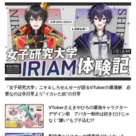
「女子研究大学」ニキ＆しろせんせーが語るVTuberの最適解 必
要なのは非日常より“イカレた奴”の日常
VTuberさえきやひろの最強キャラクター
デザイン術 アバター制作は好きだけじゃ
なく“嫌い”もブチ込む!?