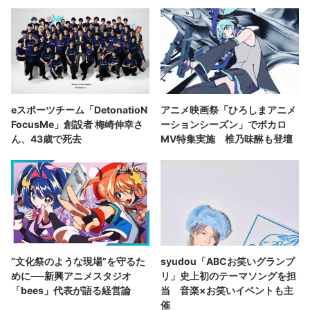
eスポーツチーム「DetonatioN
アニメ映画祭「ひろしまアニメ
FocusMe」創設者 梅崎伸幸さ
ーションシーズン」でボカロ
ん、43歳で死去
MV特集実施 椎乃味醂も登壇
“文化祭のような現場”を守るた
syudou「ABCお笑いグランプ
めに──新興アニメスタジオ
リ」史上初のテーマソングを担
「bees」代表が語る経営論
当 音楽×お笑いイベントも主
催