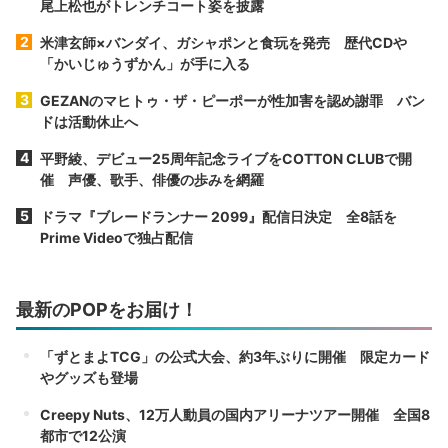
尾上松也がトレンチコート姿を披露
米津玄師×バンダイ、ガシャポンと食玩を発売 歴代CDや
「かいじゅうずかん」が手に入る
GEZANのマヒトゥ・ザ・ピーポーが性加害を認め謝罪 バン
ドは活動休止へ
平野綾、デビュー25周年記念ライブをCOTTON CLUBで開
催 声優、歌手、俳優の歩みを網羅
ドラマ『ブレードランナー 2099』配信日決定 全8話を
Prime Videoで独占配信
最新のPOPをお届け！
「ずとまよTCG」の公式大会、約3年ぶりに開催 限定カード
やグッズも登場
Creepy Nuts、12万人動員の国内アリーナツアー開催 全国8
都市で12公演