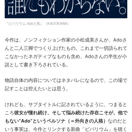
『ビバリウム Adoと私』（KADOKAWA）
今作は、ノンフィクション作家の小松成美さんが、Adoさ
んと二人三脚でつくり上げたもの。これまで一切語られて
こなかったネガティブなものも含め、Adoさんの半生が小
説として書き下ろされている。
物語自体の内容についてはネタバレになるので、この場で
記すことは控えたいとは思う。
けれども、サブタイトルに記されているように、つまると
ころ
彼女が憧れ続け、そして悩み続けた存在こそが、他で
もない“Ado”というペルソナ（＝外向きの人格）
なのだと
いう事実は、今作とリンクする新曲「ビバリウム」を聴く