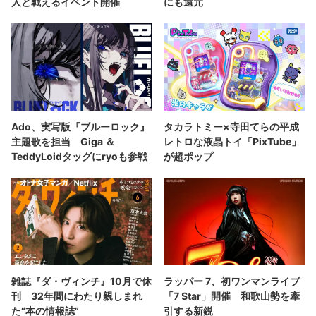
人と戦えるイベント開催
にも還元
Ado、実写版『ブルーロック』
タカラトミー×寺田てらの平成
主題歌を担当 Giga ＆
レトロな液晶トイ「PixTube」
TeddyLoidタッグにryoも参戦
が超ポップ
雑誌『ダ・ヴィンチ』10月で休
ラッパー 7、初ワンマンライブ
刊 32年間にわたり親しまれ
「7 Star」開催 和歌山勢を牽
た“本の情報誌”
引する新鋭