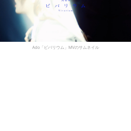
Ado「ビバリウム」MVのサムネイル