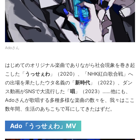
Adoさん
はじめてのオリジナル楽曲でありながら社会現象を巻き起
こした「
うっせぇわ
」（2020）、「NHK紅白歌合戦」へ
の出場を果たしたウタ名義の「
新時代
」（2022）、ダン
ス動画がSNSで大流行した「
唱
」（2023）……他にも、
Adoさんが歌唱する多種多様な楽曲の数々を、我々はここ
数年間、生活のあちこちで耳にしてきたはずだ。
Ado「うっせぇわ」MV