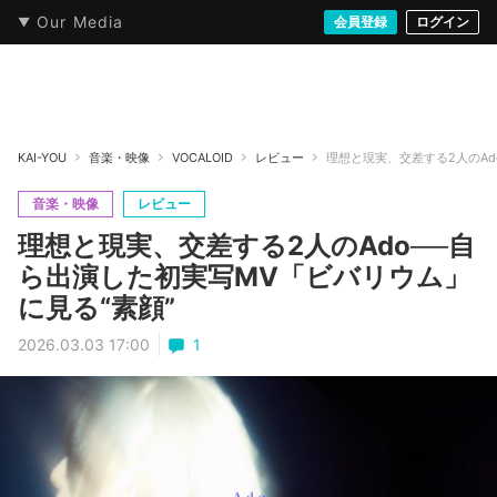
Our Media
本・文芸
情報化社会
アニメ・漫画
イラスト・アート
音楽・映像
会員登録
ゲーム
ログイン
ストリート
KAI-YOU
音楽・映像
VOCALOID
レビュー
理想と現実、交差する2人のAd
音楽・映像
レビュー
理想と現実、交差する2人のAdo──自
ら出演した初実写MV「ビバリウム」
に見る“素顔”
2026.03.03 17:00
1