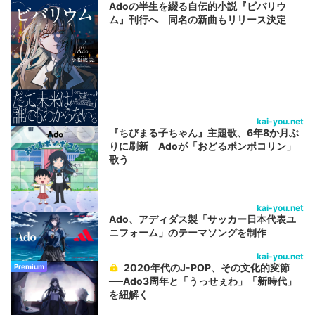
Adoの半生を綴る自伝的小説『ビバリウ
ム』刊行へ 同名の新曲もリリース決定
kai-you.net
『ちびまる子ちゃん』主題歌、6年8か月ぶ
りに刷新 Adoが「おどるポンポコリン」
歌う
kai-you.net
Ado、アディダス製「サッカー日本代表ユ
ニフォーム」のテーマソングを制作
kai-you.net
2020年代のJ-POP、その文化的変節
Premium
──Ado3周年と「うっせぇわ」「新時代」
を紐解く