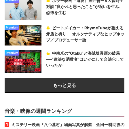
ホラー映画『遺愛』酒井善三×大森時生
対談 “良かれと思ったこと“が呪いを生み、
恐怖を生む
ビートメイカー・RhymeTubeが抱える
Premium
矛盾と祈り──オルタナティブなヒップホッ
プ／プロデューサー論
中南米の“Otaku”と海賊版漫画の破局
Premium
──“違法な消費者”はいかにして合法化して
いったか
もっと見る
音楽・映像の週間ランキング
ミステリー映画『八つ墓村』場面写真が解禁 金田一耕助役の