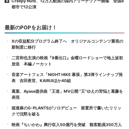
Creepy Nuts、12万人動員の国内アリーナツアー開催 全国8
都市で12公演
最新のPOPをお届け！
Xの収益配分プログラム終了へ オリジナルコンテンツ重視の
新制度に移行
二宮和也主演の映画『8番出口』金曜ロードショーで地上波初
放送 本編ノーカット
音楽アートフェス「NIGHT HIKE 幕張」第3弾ラインナップ発
表 吉田夜世、KAIRUIほか40組
葛葉、Ayase提供曲「王道」MV公開 “王”ゆえの苦悩と葛藤を
表現
舐達麻のG-PLANTSがソロデビュー 留置所で書いたリリッ
クで沈黙を破る
映画『ちいかわ』興行収入50億円を突破 観客動員350万人