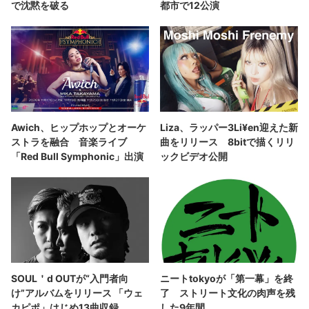
で沈黙を破る
都市で12公演
Awich、ヒップホップとオーケ
Liza、ラッパー3Li¥en迎えた新
ストラを融合 音楽ライブ
曲をリリース 8bitで描くリリ
「Red Bull Symphonic」出演
ックビデオ公開
SOUL＇d OUTが“入門者向
ニートtokyoが「第一幕」を終
け”アルバムをリリース 「ウェ
了 ストリート文化の肉声を残
カピポ」はじめ13曲収録
した9年間