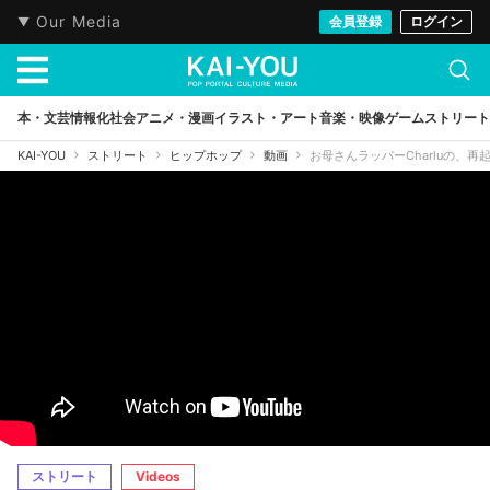
Our Media
会員登録
ログイン
本・文芸
情報化社会
アニメ・漫画
イラスト・アート
音楽・映像
ゲーム
ストリート
KAI-YOU
ストリート
ヒップホップ
動画
お母さんラッパーCharluの、
ストリート
Videos