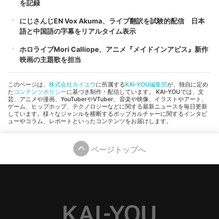
を記録
にじさんじEN Vox Akuma、ライブ翻訳を試験的配信 日本
語と中国語の字幕をリアルタイム表示
ホロライブMori Calliope、アニメ『メイドインアビス』新作
映画の主題歌を担当
このページは、
株式会社カイユウ
に所属する
KAI-YOU編集部
が、独自に定め
た
コンテンツポリシー
に基づき制作・配信しています。 KAI-YOUでは、文
芸、アニメや漫画、YouTuberやVTuber、音楽や映像、イラストやアート、
ゲーム、ヒップホップ、テクノロジーなどに関する最新ニュースを毎日更新
しています。様々なジャンルを横断するポップカルチャーに関するインタビ
ューやコラム、レポートといったコンテンツをお届けします。
ページトップへ