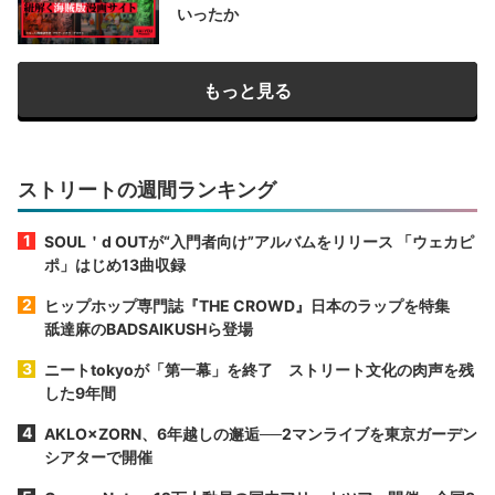
いったか
もっと見る
ストリートの週間ランキング
SOUL＇d OUTが“入門者向け”アルバムをリリース 「ウェカピ
ポ」はじめ13曲収録
ヒップホップ専門誌『THE CROWD』日本のラップを特集
舐達麻のBADSAIKUSHら登場
ニートtokyoが「第一幕」を終了 ストリート文化の肉声を残
した9年間
AKLO×ZORN、6年越しの邂逅──2マンライブを東京ガーデン
シアターで開催