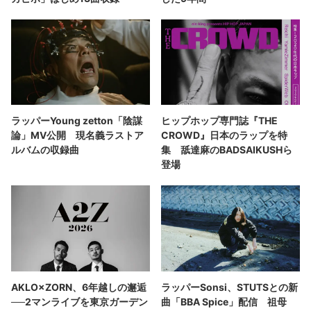
ラッパーYoung zetton「陰謀
ヒップホップ専門誌『THE
論」MV公開 現名義ラストア
CROWD』日本のラップを特
ルバムの収録曲
集 舐達麻のBADSAIKUSHら
登場
AKLO×ZORN、6年越しの邂逅
ラッパーSonsi、STUTSとの新
──2マンライブを東京ガーデン
曲「BBA Spice」配信 祖母