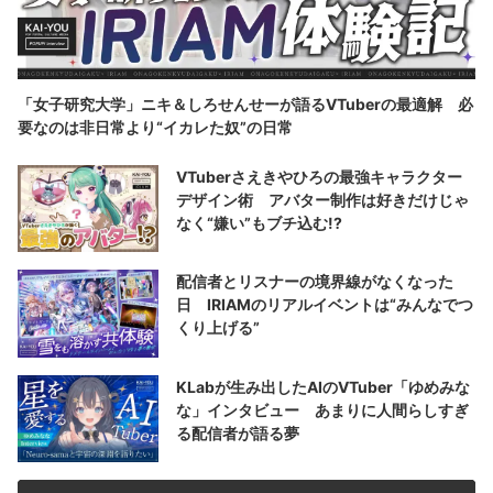
「女子研究大学」ニキ＆しろせんせーが語るVTuberの最適解 必
要なのは非日常より“イカレた奴”の日常
VTuberさえきやひろの最強キャラクター
デザイン術 アバター制作は好きだけじゃ
なく“嫌い”もブチ込む!?
配信者とリスナーの境界線がなくなった
日 IRIAMのリアルイベントは“みんなでつ
くり上げる”
KLabが生み出したAIのVTuber「ゆめみな
な」インタビュー あまりに人間らしすぎ
る配信者が語る夢