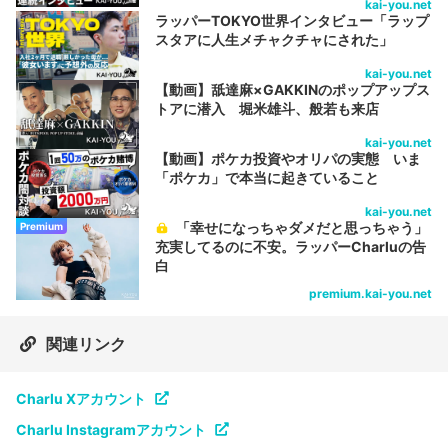
kai-you.net
ラッパーTOKYO世界インタビュー「ラップ
スタアに人生メチャクチャにされた」
kai-you.net
【動画】舐達麻×GAKKINのポップアップス
トアに潜入 堀米雄斗、般若も来店
kai-you.net
【動画】ポケカ投資やオリパの実態 いま
「ポケカ」で本当に起きていること
kai-you.net
「幸せになっちゃダメだと思っちゃう」
Premium
充実してるのに不安。ラッパーCharluの告
白
premium.kai-you.net
関連リンク
Charlu Xアカウント
Charlu Instagramアカウント