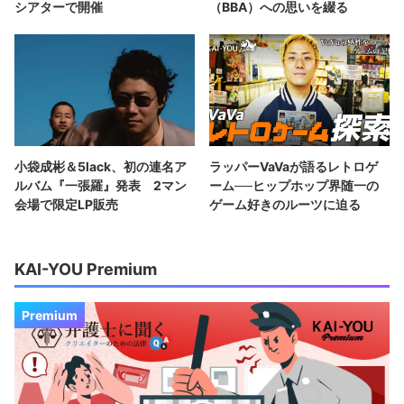
シアターで開催
（BBA）への思いを綴る
小袋成彬＆5lack、初の連名ア
ラッパーVaVaが語るレトロゲ
ルバム『一張羅』発表 2マン
ーム──ヒップホップ界随一の
会場で限定LP販売
ゲーム好きのルーツに迫る
KAI-YOU Premium
Premium