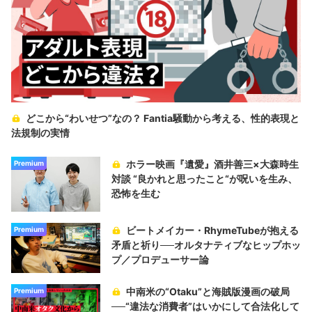
どこから“わいせつ”なの？ Fantia騒動から考える、性的表現と
法規制の実情
ホラー映画『遺愛』酒井善三×大森時生
Premium
対談 “良かれと思ったこと“が呪いを生み、
恐怖を生む
ビートメイカー・RhymeTubeが抱える
Premium
矛盾と祈り──オルタナティブなヒップホッ
プ／プロデューサー論
中南米の“Otaku”と海賊版漫画の破局
Premium
──“違法な消費者”はいかにして合法化して