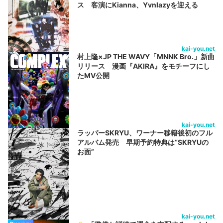
ス 客演にKianna、Yvnlazyを迎える
kai-you.net
村上隆×JP THE WAVY「MNNK Bro.」新曲
リリース 漫画『AKIRA』をモチーフにし
たMV公開
kai-you.net
ラッパーSKRYU、ワーナー移籍後初のフル
アルバム発売 早期予約特典は“SKRYUの
お面”
kai-you.net