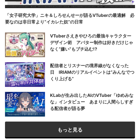
「女子研究大学」ニキ＆しろせんせーが語るVTuberの最適解 必
要なのは非日常より“イカレた奴”の日常
VTuberさえきやひろの最強キャラクター
デザイン術 アバター制作は好きだけじゃ
なく“嫌い”もブチ込む!?
配信者とリスナーの境界線がなくなった
日 IRIAMのリアルイベントは“みんなでつ
くり上げる”
KLabが生み出したAIのVTuber「ゆめみな
な」インタビュー あまりに人間らしすぎ
る配信者が語る夢
もっと見る