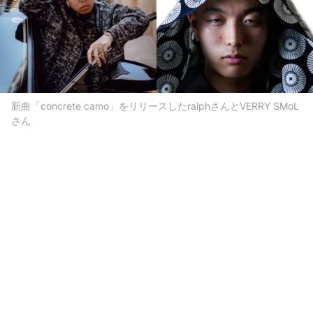
新曲「concrete camo」をリリースしたralphさんとVERRY SMoL
さん