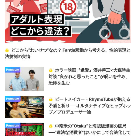
どこから“わいせつ”なの？ Fantia騒動から考える、性的表現と
法規制の実情
ホラー映画『遺愛』酒井善三×大森時生
Premium
対談 “良かれと思ったこと“が呪いを生み、
恐怖を生む
ビートメイカー・RhymeTubeが抱える
Premium
矛盾と祈り──オルタナティブなヒップホッ
プ／プロデューサー論
中南米の“Otaku”と海賊版漫画の破局
Premium
──“違法な消費者”はいかにして合法化して