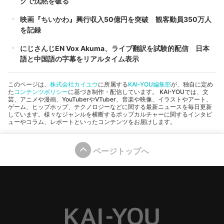
クで沈黙を破る
映画『ちいかわ』興行収入50億円を突破 観客動員350万人
を記録
にじさんじEN Vox Akuma、ライブ翻訳を試験的配信 日本
語と中国語の字幕をリアルタイム表示
このページは、
株式会社カイユウ
に所属する
KAI-YOU編集部
が、独自に定め
た
コンテンツポリシー
に基づき制作・配信しています。 KAI-YOUでは、文
芸、アニメや漫画、YouTuberやVTuber、音楽や映像、イラストやアート、
ゲーム、ヒップホップ、テクノロジーなどに関する最新ニュースを毎日更新
しています。様々なジャンルを横断するポップカルチャーに関するインタビ
ューやコラム、レポートといったコンテンツをお届けします。
ページトップへ