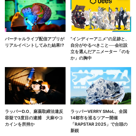
バーチャルライブ配信アプリが
“インディーアニメ“の足跡と、
リアルイベントしてみた結果!?
自分がやるべきこと──会社設
立を選んだアニメーター「のを
か」の胸中
ラッパーD.O、麻薬取締法違反
ラッパーVERRY SMoL、全国
容疑で3度目の逮捕 大麻やコ
14都市を巡るツアー開催
カインを所持か
「RAPSTAR 2025」で台頭の
新鋭