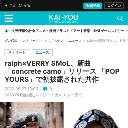
Our Media
会員登録
ログイン
本・文芸
情報化社会
アニメ・漫画
イラスト・アート
音楽・映像
ゲーム
ストリート
KAI-YOU
ストリート
ヒップホップ
ニュース
ralph×VERRY SMoL、新
ストリート
ニュース
ralph×VERRY SMoL、新曲
「concrete camo」リリース 「POP
YOURS」で初披露された共作
2026.05.27 18:00
0
KAI-YOU編集部_ストリートカルチャー部門