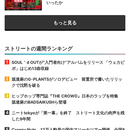
いったか
もっと見る
ストリートの週間ランキング
SOUL＇d OUTが“入門者向け”アルバムをリリース 「ウェカピ
ポ」はじめ13曲収録
舐達麻のG-PLANTSがソロデビュー 留置所で書いたリリッ
クで沈黙を破る
ヒップホップ専門誌『THE CROWD』日本のラップを特集
舐達麻のBADSAIKUSHら登場
ニートtokyoが「第一幕」を終了 ストリート文化の肉声を残
した9年間
Creepy Nuts、12万人動員の国内アリーナツアー開催 全国8