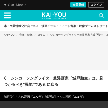
Our Media
会員登録
ログイン
本・文芸
情報化社会
アニメ・漫画
イラスト・アート
音楽・映像
ゲーム
ストリート
KAI-YOU
音楽・映像
コラム
シンガーソングライター兼漫画家「城戸胎生」は
シンガーソングライター兼漫画家「城戸胎生」は、見
つかるべき“異能”である に戻る
城戸胎生さんの漫画『エルザ』 城戸胎生さんの漫画『エルザ』