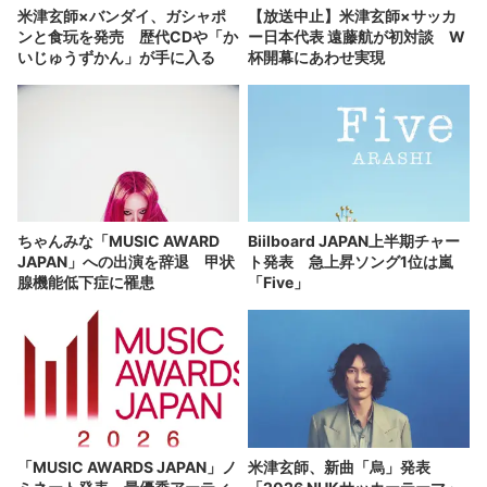
米津玄師×バンダイ、ガシャポ
【放送中止】米津玄師×サッカ
ンと食玩を発売 歴代CDや「か
ー日本代表 遠藤航が初対談 W
いじゅうずかん」が手に入る
杯開幕にあわせ実現
ちゃんみな「MUSIC AWARD
Biilboard JAPAN上半期チャー
JAPAN」への出演を辞退 甲状
ト発表 急上昇ソング1位は嵐
腺機能低下症に罹患
「Five」
「MUSIC AWARDS JAPAN」ノ
米津玄師、新曲「烏」発表