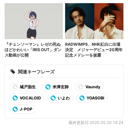
『チェンソーマン』レゼの死ぬ
RADWIMPS、NHK紅白に出場
ほどかわいい「IRIS OUT」ダン
決定 メジャーデビュー20周年
ス動画が公開
記念メドレーを披露
関連キーフレーズ
城戸胎生
米津玄師
Vaundy
VOCALOID
いよわ
YOASOBI
J-POP
最終更新日:2025.05.20 14:24