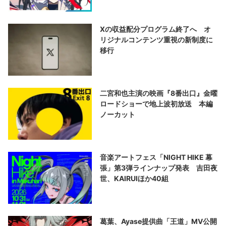
Xの収益配分プログラム終了へ オ
リジナルコンテンツ重視の新制度に
移行
二宮和也主演の映画『8番出口』金曜
ロードショーで地上波初放送 本編
ノーカット
音楽アートフェス「NIGHT HIKE 幕
張」第3弾ラインナップ発表 吉田夜
世、KAIRUIほか40組
葛葉、Ayase提供曲「王道」MV公開