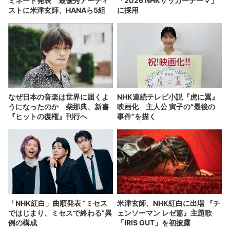
ミネート発表 最優秀アーティ
「2026 NHKサッカーテーマ」
ストに米津玄師、HANAら5組
に採用
なぜ日本の音楽は世界に届くよ
NHK連続テレビ小説『虎に翼』
うになったのか 柴那典、新書
映画化 主人公 寅子の“最後の
『ヒットの復権』刊行へ
事件”を描く
「NHK紅白」曲順発表 “ミセス
米津玄師、NHK紅白に出場 『チ
ではじまり、ミセスで終わる”異
ェンソーマン レゼ篇』主題歌
例の構成
「IRIS OUT」を初披露