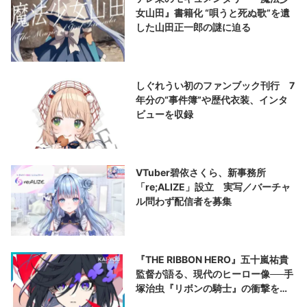
女山田』書籍化 “唄うと死ぬ歌”を遺
した山田正一郎の謎に迫る
しぐれうい初のファンブック刊行 7
年分の“事件簿”や歴代衣装、インタ
ビューを収録
VTuber碧依さくら、新事務所
「re;ALIZE」設立 実写／バーチャ
ル問わず配信者を募集
『THE RIBBON HERO』五十嵐祐貴
監督が語る、現代のヒーロー像──手
塚治虫『リボンの騎士』の衝撃を再
演する