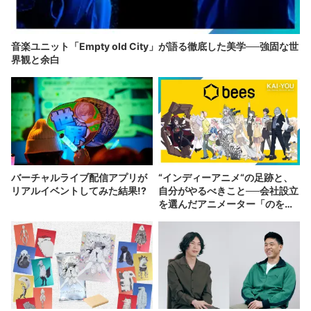
音楽ユニット「Empty old City」が語る徹底した美学──強固な世
界観と余白
バーチャルライブ配信アプリが
“インディーアニメ“の足跡と、
リアルイベントしてみた結果!?
自分がやるべきこと──会社設立
を選んだアニメーター「のを
か」の胸中