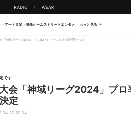
S
RADIO
WEAR
ト・アート
音楽・映像
ゲーム
ストリート
エンタメ
もっと見る
会「神域リーグ2024」プロ率いるチームの出場選手が決定
限定です
大会「神域リーグ2024」プ
決定
5.04.30 20:04