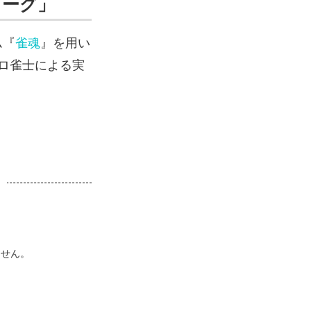
リーグ」
ム『
雀魂
』を用い
ロ雀士による実
ません。