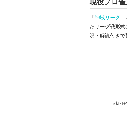
現役プロ雀
「
神域リーグ
」
たリーグ戦形式
況・解説付きで
...
※初回