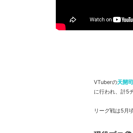
VTuberの
天開
に行われ、計5
リーグ戦は5月