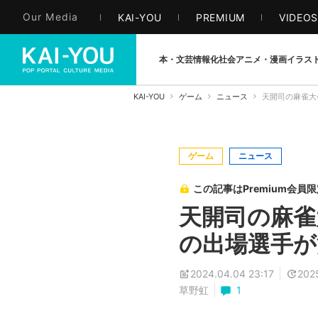
Our Media
KAI-YOU
PREMIUM
VIDEO
本・文芸
情報化社会
アニメ・漫画
イラス
KAI-YOU
ゲーム
ニュース
天開司の麻雀大
ゲーム
ニュース
この記事はPremium会員
天開司の麻雀
の出場選手が
2024.04.04 23:17
202
草野虹
1