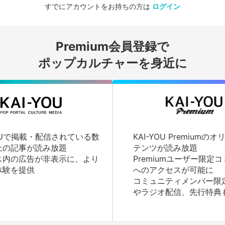
すでにアカウントをお持ちの方は
ログイン
会員登録する
Premium会員登録で
ログインする
ポップカルチャーを身近に
YOUで掲載・配信されている数
KAI-YOU Premium
上の記事が読み放題
テンツが読み放題
ス内の広告が非表示に、より
Premiumユーザー限定
体験を提供
へのアクセスが可能に
コミュニティメンバー限
やラジオ配信、先行特典