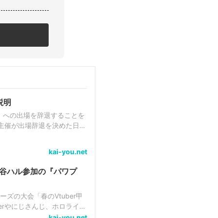
説明
4」への出場を辞退することを
主催が出場辞退を決めた日」
ションを保つことが...
kai-you.net
渋谷ハル参加の『パワプ
ズの大会「春のVtuber甲
kai-you.net