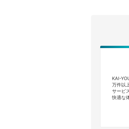
KAI-
万件以
サービ
快適な