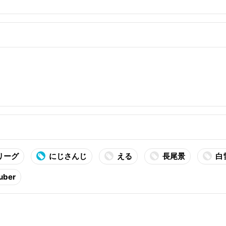
も、各事務所から参加者が集結。にじさんじ…
リーグ
にじさんじ
える
長尾景
白
uber