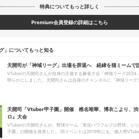
特典についてもっと詳しく
Premium会員登録の詳細はこちら
グ」についてもっと知る
天開司が「神域リーグ」出場を辞退へ 経緯を猫ミームで
VTuberの天開司さんが自身の主催する麻雀大会「神域リーグ202
明らかにしました。天開司さんは自身のチャンネルに「神域リーグ
と題した動画を投稿。「現時点で競技としての麻雀に対してモチベー
天開司「Vtuber甲子園」開催 椎名唯華、博衣こより、
ロ』大会
VTuberの天開司さんが、野球ゲーム「実況パワフルプロ野球」シリー
子園」の開催を発表した。 同イベントは2019年にも、個人勢VTuberやにじさんじ、ホロライブ
といった事務所の垣根を越えた参加者が集まり開催されていた。 約5年ぶりの開催となる今回