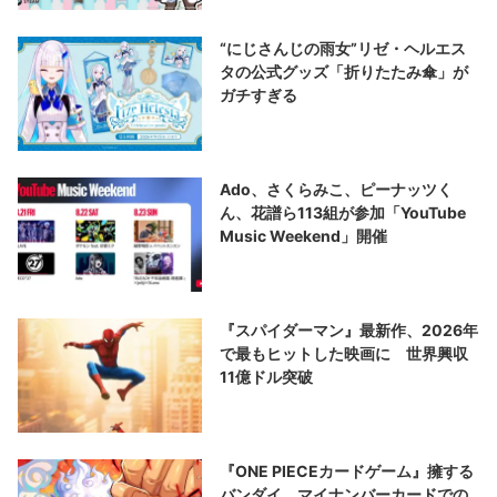
“にじさんじの雨女”リゼ・ヘルエス
タの公式グッズ「折りたたみ傘」が
ガチすぎる
Ado、さくらみこ、ピーナッツく
ん、花譜ら113組が参加「YouTube
Music Weekend」開催
『スパイダーマン』最新作、2026年
で最もヒットした映画に 世界興収
11億ドル突破
『ONE PIECEカードゲーム』擁する
バンダイ、マイナンバーカードでの