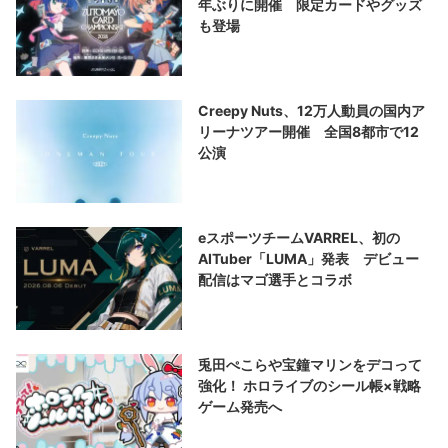
年ぶりに開催 限定カードやグッズ
も登場
Creepy Nuts、12万人動員の国内ア
リーナツアー開催 全国8都市で12
公演
eスポーツチームVARREL、初の
AITuber「LUMA」発表 デビュー
配信はマゴ選手とコラボ
兎田ぺこらや宝鐘マリンをデコって
強化！ ホロライブのシール帳×戦略
ゲーム発売へ