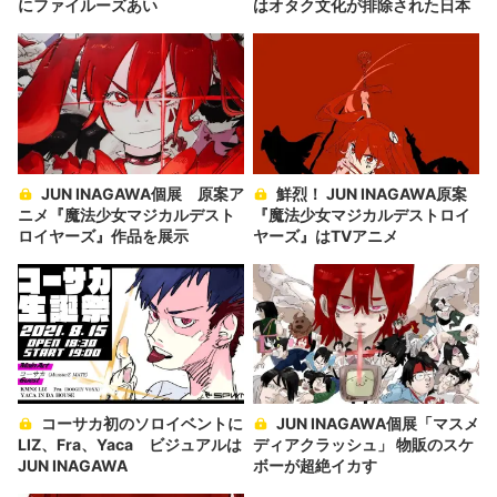
にファイルーズあい
はオタク文化が排除された日本
JUN INAGAWA個展 原案ア
鮮烈！ JUN INAGAWA原案
ニメ『魔法少女マジカルデスト
『魔法少女マジカルデストロイ
ロイヤーズ』作品を展示
ヤーズ』はTVアニメ
コーサカ初のソロイベントに
JUN INAGAWA個展「マスメ
LIZ、Fra、Yaca ビジュアルは
ディアクラッシュ」 物販のスケ
JUN INAGAWA
ボーが超絶イカす