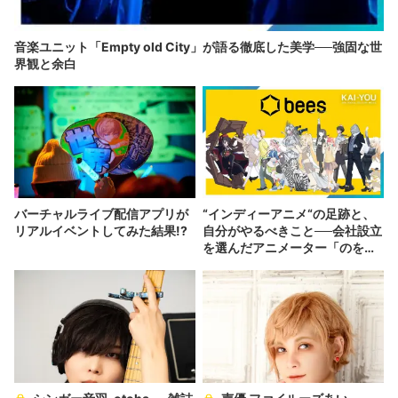
音楽ユニット「Empty old City」が語る徹底した美学──強固な世
界観と余白
バーチャルライブ配信アプリが
“インディーアニメ“の足跡と、
リアルイベントしてみた結果!?
自分がやるべきこと──会社設立
を選んだアニメーター「のを
か」の胸中