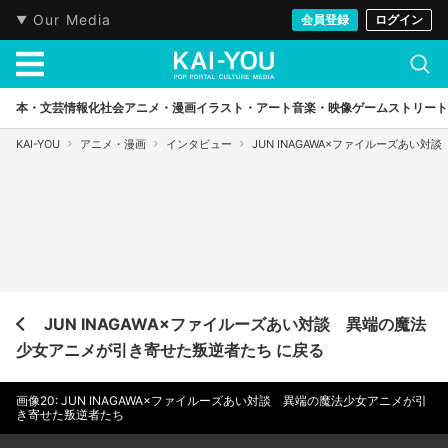
Our Media
会員登録
ログイン
本・文芸
情報化社会
アニメ・漫画
イラスト・アート
音楽・映像
ゲーム
ストリート
KAI-YOU
アニメ・漫画
インタビュー
JUN INAGAWA×ファイルーズあ
JUN INAGAWA×ファイルーズあい対談 異端の魔法
少女アニメが引き寄せた叛逆者たち に戻る
画像20: JUN INAGAWA×ファイルーズあい対談 異端の魔法少女アニメが引
き寄せた叛逆者たち