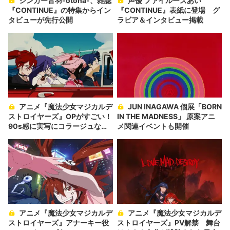
シンガー音羽-otoha-、雑誌
声優 ファイルーズあい
『CONTINUE』の特集からイン
『CONTINUE』表紙に登場 グ
タビューが先行公開
ラビア＆インタビュー掲載
アニメ『魔法少女マジカルデ
JUN INAGAWA 個展「BORN
ストロイヤーズ』OPがすごい！
IN THE MADNESS」 原案アニ
90s感に実写にコラージュなん
メ関連イベントも開催
でもあり
アニメ『魔法少女マジカルデ
アニメ『魔法少女マジカルデ
ストロイヤーズ』アナーキー役
ストロイヤーズ』PV解禁 舞台