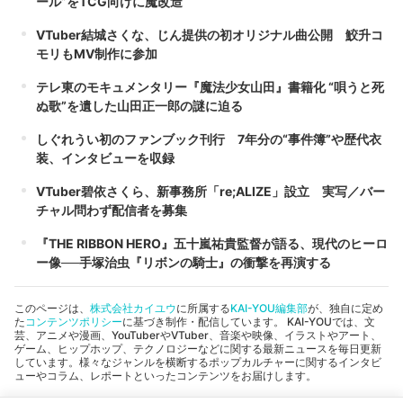
ール”をTCG向けに魔改造
VTuber結城さくな、じん提供の初オリジナル曲公開 鮫升コ
モリもMV制作に参加
テレ東のモキュメンタリー『魔法少女山田』書籍化 “唄うと死
ぬ歌”を遺した山田正一郎の謎に迫る
しぐれうい初のファンブック刊行 7年分の“事件簿”や歴代衣
装、インタビューを収録
VTuber碧依さくら、新事務所「re;ALIZE」設立 実写／バー
チャル問わず配信者を募集
『THE RIBBON HERO』五十嵐祐貴監督が語る、現代のヒーロ
ー像──手塚治虫『リボンの騎士』の衝撃を再演する
このページは、
株式会社カイユウ
に所属する
KAI-YOU編集部
が、独自に定め
た
コンテンツポリシー
に基づき制作・配信しています。 KAI-YOUでは、文
芸、アニメや漫画、YouTuberやVTuber、音楽や映像、イラストやアート、
ゲーム、ヒップホップ、テクノロジーなどに関する最新ニュースを毎日更新
しています。様々なジャンルを横断するポップカルチャーに関するインタビ
ューやコラム、レポートといったコンテンツをお届けします。