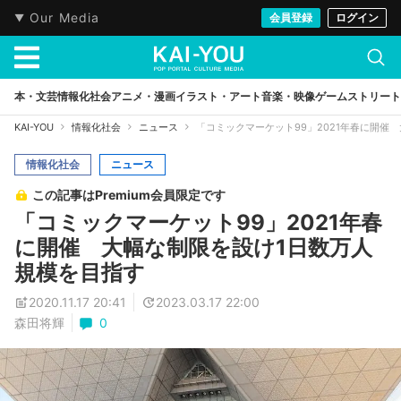
Our Media
会員登録
ログイン
本・文芸
情報化社会
アニメ・漫画
イラスト・アート
音楽・映像
ゲーム
ストリート
KAI-YOU
情報化社会
ニュース
「コミックマーケット99」2021年春に開催
情報化社会
ニュース
この記事はPremium会員限定です
「コミックマーケット99」2021年春
に開催 大幅な制限を設け1日数万人
規模を目指す
2020.11.17 20:41
2023.03.17 22:00
森田将輝
0