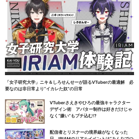
「女子研究大学」ニキ＆しろせんせーが語るVTuberの最適解 必
要なのは非日常より“イカレた奴”の日常
VTuberさえきやひろの最強キャラクター
デザイン術 アバター制作は好きだけじゃ
なく“嫌い”もブチ込む!?
配信者とリスナーの境界線がなくなった
日 IRIAMのリアルイベントは“みんなでつ