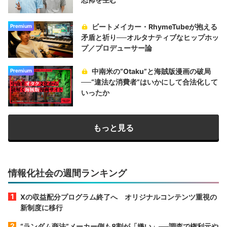
ビートメイカー・RhymeTubeが抱える
Premium
矛盾と祈り──オルタナティブなヒップホッ
プ／プロデューサー論
中南米の“Otaku”と海賊版漫画の破局
Premium
──“違法な消費者”はいかにして合法化して
いったか
もっと見る
情報化社会の週間ランキング
Xの収益配分プログラム終了へ オリジナルコンテンツ重視の
新制度に移行
“ランダム商法”メーカー側も8割が「嫌い」──調査で権利元や