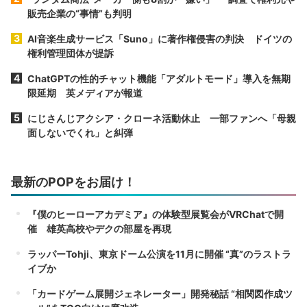
販売企業の“事情”も判明
AI音楽生成サービス「Suno」に著作権侵害の判決 ドイツの
権利管理団体が提訴
ChatGPTの性的チャット機能「アダルトモード」導入を無期
限延期 英メディアが報道
にじさんじアクシア・クローネ活動休止 一部ファンへ「母親
面しないでくれ」と糾弾
最新のPOPをお届け！
『僕のヒーローアカデミア』の体験型展覧会がVRChatで開
催 雄英高校やデクの部屋を再現
ラッパーTohji、東京ドーム公演を11月に開催 “真”のラストラ
イブか
「カードゲーム展開ジェネレーター」開発秘話 “相関図作成ツ