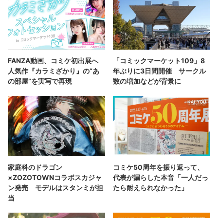
FANZA動画、コミケ初出展へ
「コミックマーケット109」8
人気作『カラミざかり』の“あ
年ぶりに3日間開催 サークル
の部屋”を実写で再現
数の増加などが背景に
家庭科のドラゴン
コミケ50周年を振り返って、
×ZOZOTOWNコラボスカジャ
代表が漏らした本音「一人だっ
ン発売 モデルはスタンミが担
たら耐えられなかった」
当