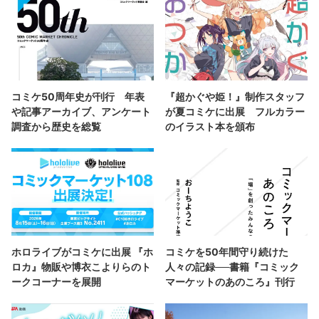
コミケ50周年史が刊行 年表
『超かぐや姫！』制作スタッフ
や記事アーカイブ、アンケート
が夏コミケに出展 フルカラー
調査から歴史を総覧
のイラスト本を頒布
ホロライブがコミケに出展 『ホ
コミケを50年間守り続けた
ロカ』物販や博衣こよりらのト
人々の記録──書籍『コミック
ークコーナーを展開
マーケットのあのころ』刊行