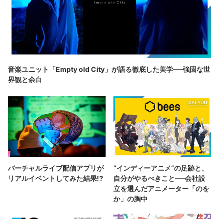
音楽ユニット「Empty old City」が語る徹底した美学──強固な世
界観と余白
バーチャルライブ配信アプリが
“インディーアニメ“の足跡と、
リアルイベントしてみた結果!?
自分がやるべきこと──会社設
立を選んだアニメーター「のを
か」の胸中