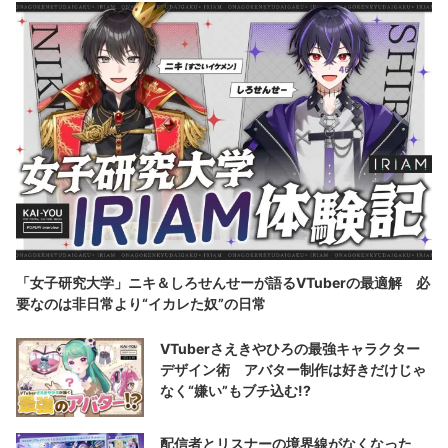
「女子研究大学」ニキ＆しろせんせーが語るVTuberの最適解 必
要なのは非日常より“イカレた奴”の日常
VTuberさえきやひろの最強キャラクター
デザイン術 アバター制作は好きだけじゃ
なく“嫌い”もブチ込む!?
配信者とリスナーの境界線がなくなった