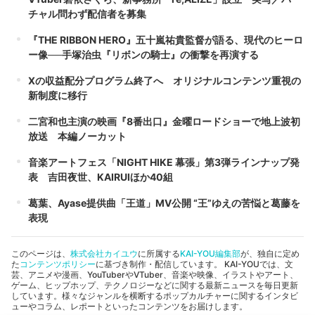
チャル問わず配信者を募集
『THE RIBBON HERO』五十嵐祐貴監督が語る、現代のヒーロ
ー像──手塚治虫『リボンの騎士』の衝撃を再演する
Xの収益配分プログラム終了へ オリジナルコンテンツ重視の
新制度に移行
二宮和也主演の映画『8番出口』金曜ロードショーで地上波初
放送 本編ノーカット
音楽アートフェス「NIGHT HIKE 幕張」第3弾ラインナップ発
表 吉田夜世、KAIRUIほか40組
葛葉、Ayase提供曲「王道」MV公開 “王”ゆえの苦悩と葛藤を
表現
このページは、
株式会社カイユウ
に所属する
KAI-YOU編集部
が、独自に定め
た
コンテンツポリシー
に基づき制作・配信しています。 KAI-YOUでは、文
芸、アニメや漫画、YouTuberやVTuber、音楽や映像、イラストやアート、
ゲーム、ヒップホップ、テクノロジーなどに関する最新ニュースを毎日更新
しています。様々なジャンルを横断するポップカルチャーに関するインタビ
ューやコラム、レポートといったコンテンツをお届けします。