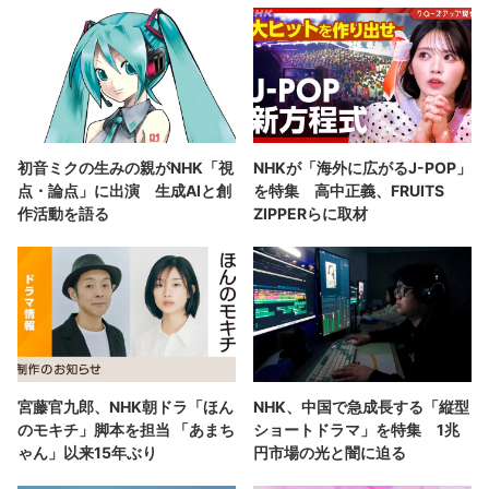
初音ミクの生みの親がNHK「視
NHKが「海外に広がるJ-POP」
点・論点」に出演 生成AIと創
を特集 高中正義、​FRUITS
作活動を語る
ZIPPERらに取材
宮藤官九郎、NHK朝ドラ「ほん
NHK、中国で急成長する「縦型
のモキチ」脚本を担当 「あまち
ショートドラマ」を特集 1兆
ゃん」以来15年ぶり
円市場の光と闇に迫る