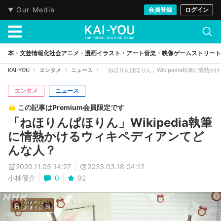
Our Media
会員登録
ログイン
本・文芸
情報化社会
アニメ・漫画
イラスト・アート
音楽・映像
ゲーム
ストリート
KAI-YOU
エンタメ
ニュース
「ねほりんぱほりん」Wikipedia執筆に情熱
エンタメ
ニュース
この記事はPremium会員限定です
「ねほりんぱほりん」Wikipedia執筆
に情熱かけるウィキペディアンてど
んな人？
2020.11.05 14:27
2023.03.18 04:12
小林優介
0
92