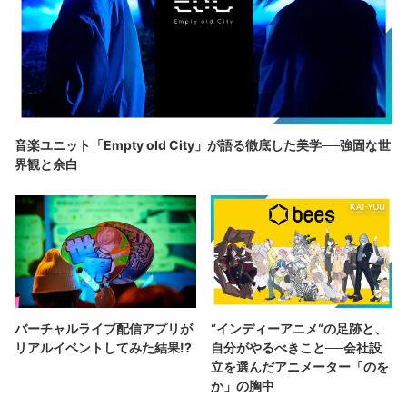
音楽ユニット「Empty old City」が語る徹底した美学──強固な世
界観と余白
バーチャルライブ配信アプリが
“インディーアニメ“の足跡と、
リアルイベントしてみた結果!?
自分がやるべきこと──会社設
立を選んだアニメーター「のを
か」の胸中