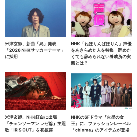
米津玄師、新曲「烏」発表
NHK「ねほりんぱほりん」声優
「2026 NHKサッカーテーマ」
をあきらめた人を特集 辞めた
に採用
くても辞められない養成所の実
態とは？
米津玄師、NHK紅白に出場
NHKのSFドラマ『火星の女
『チェンソーマン レゼ篇』主題
王』に、ファッションレーベル
歌「IRIS OUT」を初披露
「chloma」のアイテムが登場