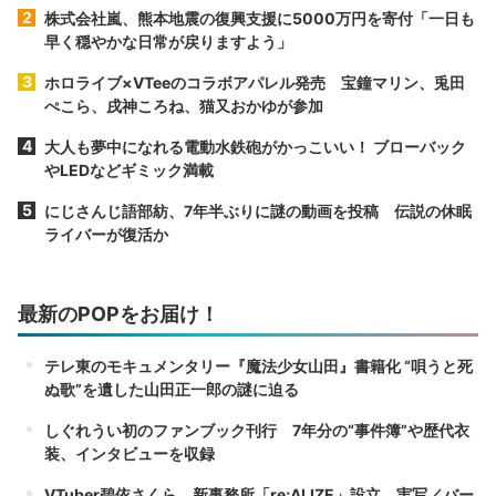
株式会社嵐、熊本地震の復興支援に5000万円を寄付「一日も
早く穏やかな日常が戻りますよう」
ホロライブ×VTeeのコラボアパレル発売 宝鐘マリン、兎田
ぺこら、戌神ころね、猫又おかゆが参加
大人も夢中になれる電動水鉄砲がかっこいい！ ブローバック
やLEDなどギミック満載
にじさんじ語部紡、7年半ぶりに謎の動画を投稿 伝説の休眠
ライバーが復活か
最新のPOPをお届け！
テレ東のモキュメンタリー『魔法少女山田』書籍化 “唄うと死
ぬ歌”を遺した山田正一郎の謎に迫る
しぐれうい初のファンブック刊行 7年分の“事件簿”や歴代衣
装、インタビューを収録
VTuber碧依さくら、新事務所「re;ALIZE」設立 実写／バー