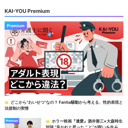
KAI-YOU Premium
Premium
どこから“わいせつ”なの？ Fantia騒動から考える、性的表現と
法規制の実情
ホラー映画『遺愛』酒井善三×大森時生
Premium
対談 “良かれと思ったこと“が呪いを生み、