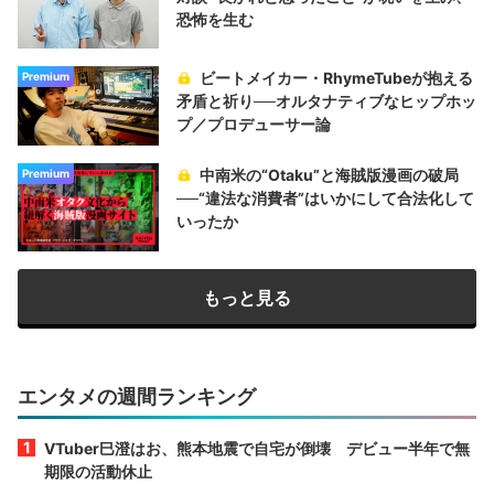
恐怖を生む
ビートメイカー・RhymeTubeが抱える
Premium
矛盾と祈り──オルタナティブなヒップホッ
プ／プロデューサー論
中南米の“Otaku”と海賊版漫画の破局
Premium
──“違法な消費者”はいかにして合法化して
いったか
もっと見る
エンタメの週間ランキング
VTuber巳澄はお、熊本地震で自宅が倒壊 デビュー半年で無
期限の活動休止