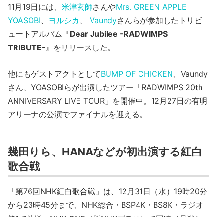
11月19日には、
米津玄師
さんや
Mrs. GREEN APPLE
YOASOBI
、
ヨルシカ
、
Vaundy
さんらが参加したトリビ
ュートアルバム『
Dear Jubilee -RADWIMPS
TRIBUTE-
』をリリースした。
他にもゲストアクトとして
BUMP OF CHICKEN
、Vaundy
さん、YOASOBIらが出演したツアー「RADWIMPS 20th
ANNIVERSARY LIVE TOUR」を開催中。12月27日の有明
アリーナの公演でファイナルを迎える。
幾田りら、HANAなどが初出演する紅白
歌合戦
「第76回NHK紅白歌合戦」は、12月31日（水）19時20分
から23時45分まで、NHK総合・BSP4K・BS8K・ラジオ