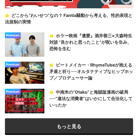
どこから“わいせつ”なの？ Fantia騒動から考える、性的表現と
法規制の実情
ホラー映画『遺愛』酒井善三×大森時生
Premium
対談 “良かれと思ったこと“が呪いを生み、
恐怖を生む
ビートメイカー・RhymeTubeが抱える
Premium
矛盾と祈り──オルタナティブなヒップホッ
プ／プロデューサー論
中南米の“Otaku”と海賊版漫画の破局
Premium
──“違法な消費者”はいかにして合法化して
いったか
もっと見る