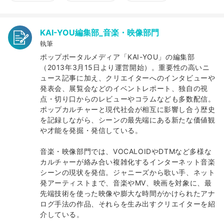
KAI-YOU編集部_音楽・映像部門
執筆
ポップポータルメディア「KAI-YOU」の編集部
（2013年3月15日より運営開始）。重要性の高いニ
ュース記事に加え、クリエイターへのインタビューや
発表会、展覧会などのイベントレポート、独自の視
点・切り口からのレビューやコラムなども多数配信。
ポップカルチャーと現代社会が相互に影響し合う歴史
を記録しながら、シーンの最先端にある新たな価値観
や才能を発掘・発信している。
音楽・映像部門では、VOCALOIDやDTMなど多様な
カルチャーが絡み合い複雑化するインターネット音楽
シーンの現状を発信。ジャニーズから歌い手、ネット
発アーティストまで、音楽やMV、映画を対象に、最
先端技術を使った映像や膨大な時間がかけられたアナ
ログ手法の作品、それらを生み出すクリエイターを紹
介している。