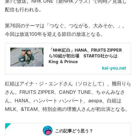
第1で放送。NHK ONE（新NHKプラス）で同時／見逃し
配信も行われる。
第76回のテーマは「つなぐ、つながる、大みそか。」。
今回は放送100年を迎える節目の放送となる。
「NHK紅白」HANA、FRUITS ZIPPER
ら10組が初出場 STARTO社からは
King ＆ Prince
kai-you.net
紅組はアイナ・ジ・エンドさん（ソロとして）、幾田りら
さん、FRUITS ZIPPER、CANDY TUNE、ちゃんみなさ
ん、HANA、ハンバート ハンバート、aespa、白組は
M!LK、&TEAM、特別企画の堺雅人さんが初出演となる。
この記事どう思う？