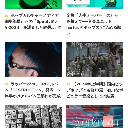
ポップカルチャーメディア
楽曲「人生オーバー」のヒット
編集部員たちの「Spotifyまと
を越えて──音楽ユニット
め2024」を調査した結果……!?
harhaが“ポップス“に込める願
い
ラッパーkZm、3rdアルバ
【2024年上半期】国内ヒッ
ム『DESTRUCTION』発表 6
プホップの名曲10選 有力なポ
年半かけアルバム三部作が完成
ピュラー音楽としての結実