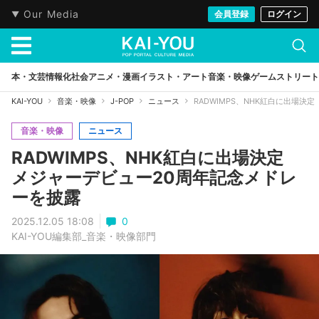
Our Media
会員登録
ログイン
本・文芸
情報化社会
アニメ・漫画
イラスト・アート
音楽・映像
ゲーム
ストリート
KAI-YOU
音楽・映像
J-POP
ニュース
RADWIMPS、NHK紅白に出場
音楽・映像
ニュース
RADWIMPS、NHK紅白に出場決定
メジャーデビュー20周年記念メドレ
ーを披露
2025.12.05 18:08
0
KAI-YOU編集部_音楽・映像部門