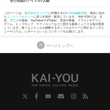
せた伝説のアイドル7人組
このページは、
株式会社カイユウ
に所属する
KAI-YOU編集部
が、独自に定め
た
コンテンツポリシー
に基づき制作・配信しています。 KAI-YOUでは、文
芸、アニメや漫画、YouTuberやVTuber、音楽や映像、イラストやアート、
ゲーム、ヒップホップ、テクノロジーなどに関する最新ニュースを毎日更新
しています。様々なジャンルを横断するポップカルチャーに関するインタビ
ューやコラム、レポートといったコンテンツをお届けします。
ページトップへ