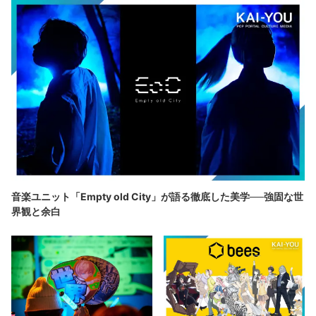
音楽ユニット「Empty old City」が語る徹底した美学──強固な世
界観と余白