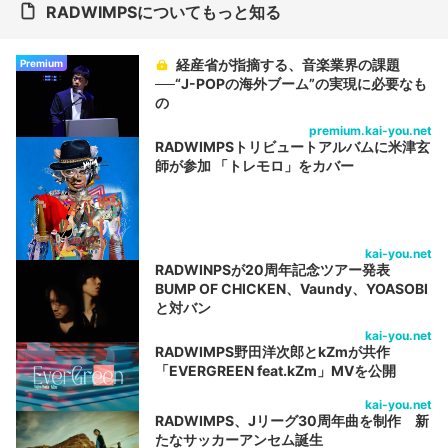
RADWIMPSについてもっと知る
経産省が指摘する、音楽業界の課題
Premium
──“J-POPの海外ブーム”の実現に必要なも
の
premium.kai-you.net
RADWIMPSトリビュートアルバムに米津玄
師が参加 「トレモロ」をカバー
kai-you.net
RADWINPSが20周年記念ツアー発表
BUMP OF CHICKEN、Vaundy、YOASOBI
と対バン
kai-you.net
RADWIMPS野田洋次郎とkZmが共作
「EVERGREEN feat.kZm」MVを公開
kai-you.net
RADWIMPS、Jリーグ30周年曲を制作 新
たなサッカーアンセム誕生