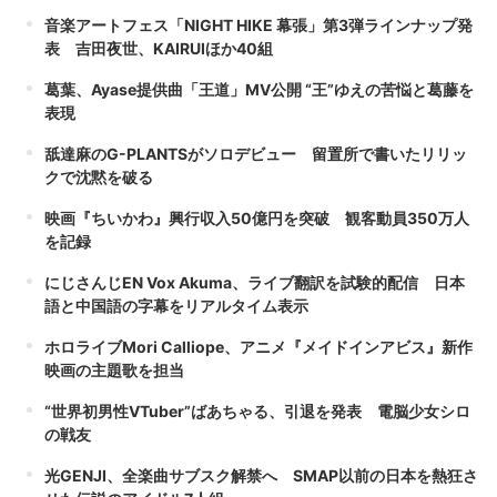
音楽アートフェス「NIGHT HIKE 幕張」第3弾ラインナップ発
表 吉田夜世、KAIRUIほか40組
葛葉、Ayase提供曲「王道」MV公開 “王”ゆえの苦悩と葛藤を
表現
舐達麻のG-PLANTSがソロデビュー 留置所で書いたリリッ
クで沈黙を破る
映画『ちいかわ』興行収入50億円を突破 観客動員350万人
を記録
にじさんじEN Vox Akuma、ライブ翻訳を試験的配信 日本
語と中国語の字幕をリアルタイム表示
ホロライブMori Calliope、アニメ『メイドインアビス』新作
映画の主題歌を担当
“世界初男性VTuber”ばあちゃる、引退を発表 電脳少女シロ
の戦友
光GENJI、全楽曲サブスク解禁へ SMAP以前の日本を熱狂さ