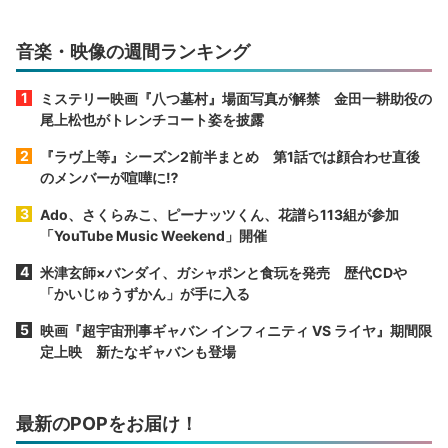
音楽・映像の週間ランキング
ミステリー映画『八つ墓村』場面写真が解禁 金田一耕助役の
尾上松也がトレンチコート姿を披露
『ラヴ上等』シーズン2前半まとめ 第1話では顔合わせ直後
のメンバーが喧嘩に⁉︎
Ado、さくらみこ、ピーナッツくん、花譜ら113組が参加
「YouTube Music Weekend」開催
米津玄師×バンダイ、ガシャポンと食玩を発売 歴代CDや
「かいじゅうずかん」が手に入る
映画『超宇宙刑事ギャバン インフィニティ VS ライヤ』期間限
定上映 新たなギャバンも登場
最新のPOPをお届け！