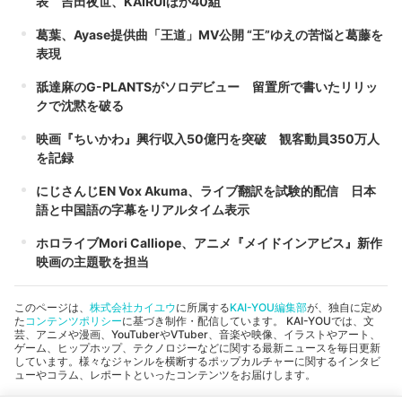
表 吉田夜世、KAIRUIほか40組
葛葉、Ayase提供曲「王道」MV公開 “王”ゆえの苦悩と葛藤を
表現
舐達麻のG-PLANTSがソロデビュー 留置所で書いたリリッ
クで沈黙を破る
映画『ちいかわ』興行収入50億円を突破 観客動員350万人
を記録
にじさんじEN Vox Akuma、ライブ翻訳を試験的配信 日本
語と中国語の字幕をリアルタイム表示
ホロライブMori Calliope、アニメ『メイドインアビス』新作
映画の主題歌を担当
このページは、
株式会社カイユウ
に所属する
KAI-YOU編集部
が、独自に定め
た
コンテンツポリシー
に基づき制作・配信しています。 KAI-YOUでは、文
芸、アニメや漫画、YouTuberやVTuber、音楽や映像、イラストやアート、
ゲーム、ヒップホップ、テクノロジーなどに関する最新ニュースを毎日更新
しています。様々なジャンルを横断するポップカルチャーに関するインタビ
ューやコラム、レポートといったコンテンツをお届けします。