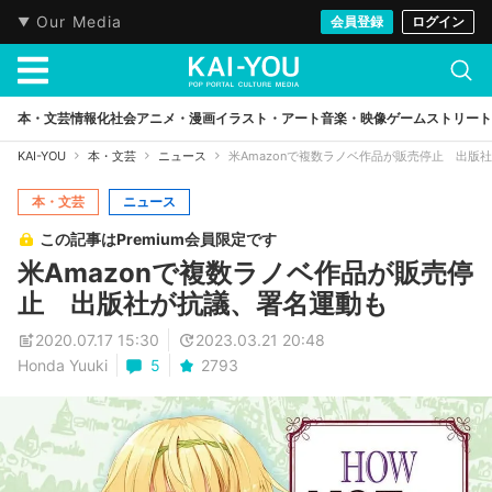
Our Media
会員登録
ログイン
本・文芸
情報化社会
アニメ・漫画
イラスト・アート
音楽・映像
ゲーム
ストリート
KAI-YOU
本・文芸
ニュース
米Amazonで複数ラノベ作品が販売停止 出版
本・文芸
ニュース
この記事はPremium会員限定です
米Amazonで複数ラノベ作品が販売停
止 出版社が抗議、署名運動も
2020.07.17 15:30
2023.03.21 20:48
Honda Yuuki
5
2793