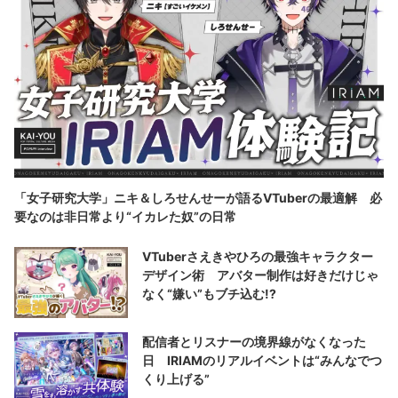
「女子研究大学」ニキ＆しろせんせーが語るVTuberの最適解 必
要なのは非日常より“イカレた奴”の日常
VTuberさえきやひろの最強キャラクター
デザイン術 アバター制作は好きだけじゃ
なく“嫌い”もブチ込む!?
配信者とリスナーの境界線がなくなった
日 IRIAMのリアルイベントは“みんなでつ
くり上げる”