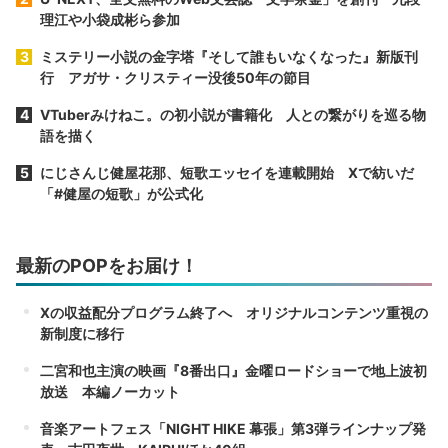
理江や小袋成彬ら参加
ミステリー小説の金字塔『そして誰もいなくなった』新版刊
行 アガサ・クリスティー没後50年の節目
VTuberみけねこ。の初小説が書籍化 人との繋がりを巡る物
語を描く
にじさんじ健屋花那、短歌エッセイを連載開始 Xで紡いだ
「#健屋の短歌」が公式化
最新のPOPをお届け！
Xの収益配分プログラム終了へ オリジナルコンテンツ重視の
新制度に移行
二宮和也主演の映画『8番出口』金曜ロードショーで地上波初
放送 本編ノーカット
音楽アートフェス「NIGHT HIKE 幕張」第3弾ラインナップ発