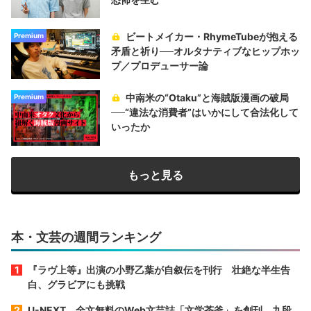
ビートメイカー・RhymeTubeが抱える
Premium
矛盾と祈り──オルタナティブなヒップホッ
プ／プロデューサー論
中南米の“Otaku”と海賊版漫画の破局
Premium
──“違法な消費者”はいかにして合法化して
いったか
もっと見る
本・文芸の週間ランキング
『ラヴ上等』出演の小野乙葉が自叙伝を刊行 壮絶な半生告
白、グラビアにも挑戦
U-NEXT、全文無料のWeb文芸誌「文学茶釜」を創刊 九段