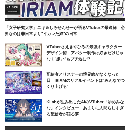
「女子研究大学」ニキ＆しろせんせーが語るVTuberの最適解 必
要なのは非日常より“イカレた奴”の日常
VTuberさえきやひろの最強キャラクター
デザイン術 アバター制作は好きだけじゃ
なく“嫌い”もブチ込む!?
配信者とリスナーの境界線がなくなった
日 IRIAMのリアルイベントは“みんなでつ
くり上げる”
KLabが生み出したAIのVTuber「ゆめみな
な」インタビュー あまりに人間らしすぎ
る配信者が語る夢