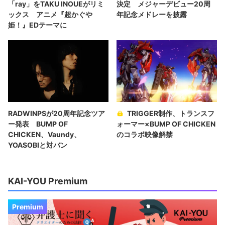
「ray」をTAKU INOUEがリミ
決定 メジャーデビュー20周
ックス アニメ『超かぐや
年記念メドレーを披露
姫！』EDテーマに
RADWINPSが20周年記念ツア
TRIGGER制作、トランスフ
ー発表 BUMP OF
ォーマー×BUMP OF CHICKEN
CHICKEN、Vaundy、
のコラボ映像解禁
YOASOBIと対バン
KAI-YOU Premium
Premium