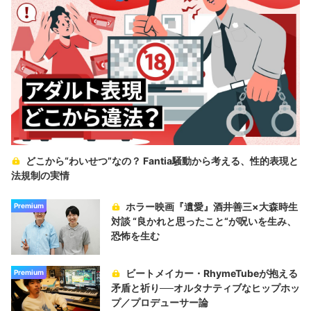
どこから“わいせつ”なの？ Fantia騒動から考える、性的表現と
法規制の実情
ホラー映画『遺愛』酒井善三×大森時生
Premium
対談 “良かれと思ったこと“が呪いを生み、
恐怖を生む
ビートメイカー・RhymeTubeが抱える
Premium
矛盾と祈り──オルタナティブなヒップホッ
プ／プロデューサー論