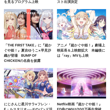
を見るプログラム上映
スト出演決定
「THE FIRST TAKE」に『超か
アニメ『超かぐや姫！』劇場上
ぐや姫！』夏吉ゆうこ×早見沙
映延長＆上映館拡大 本編後に
織が登場 BUMP OF
は「ray」MVも上映
CHICKENの名曲を披露
にじさんじ星川サラ×フレン・
Netflix映画『超かぐや姫！』
E・ルスタリオ──そのバンド活
ED曲のMVが100万再生突破