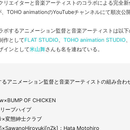
クリエイターと音楽アーティストのコラボによる完全新
TOHO animationのYouTubeチャンネルにて順次
ラボするアニメーション監督と音楽アーティストは以下
制作として
FLAT STUDIO
、
TOHO animation STUDIO
ザインとして
米山舞
さんも名を連ねている。
するアニメーション監督と音楽アーティストの組み合わ
w×BUMP OF CHICKEN
リープハイプ
×変態紳士クラブ
wanoHiroyuki[nZk]：Hata Motohiro