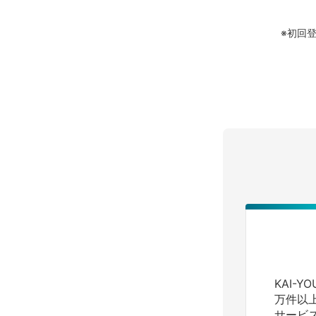
※初回
KAI-
万件以
サービ