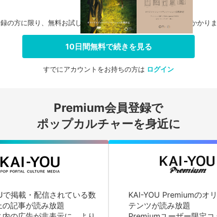
登録の方に限り、無料お試し期間中に解約した場合、料金は一切かかり
10日間無料で続きを見る
すでにアカウントをお持ちの方は
ログイン
会員登録する
Premium会員登録で
ログインする
ポップカルチャーを身近に
YOUで掲載・配信されている数
KAI-YOU Premium
上の記事が読み放題
テンツが読み放題
ス内の広告が非表示に、より
Premiumユーザー限定