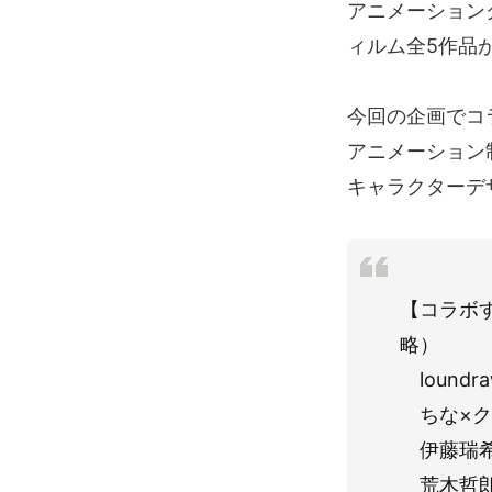
アニメーション
ィルム全5作品が、
今回の企画でコ
アニメーション
キャラクターデ
【コラボ
略）
loundra
ちな×ク
伊藤瑞希
荒木哲郎×Sa