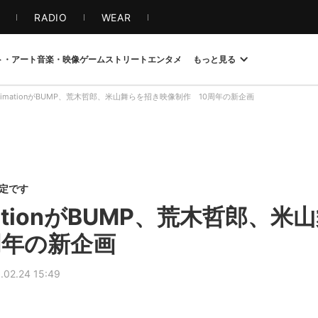
S
RADIO
WEAR
ト・アート
音楽・映像
ゲーム
ストリート
エンタメ
もっと見る
animationがBUMP、荒木哲郎、米山舞らを招き映像制作 10周年の新企画
限定です
imationがBUMP、荒木哲郎、
周年の新企画
.02.24 15:49