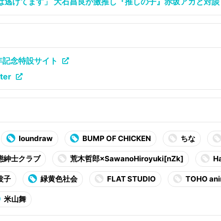
は逃げてます」 大石昌良が激推し『推しの子』赤坂アカと対談
10周年記念特設サイト
ter
loundraw
BUMP OF CHICKEN
ちな
態紳士クラブ
荒木哲郎×SawanoHiroyuki[nZk]
Ha
波子
緑黄色社会
FLAT STUDIO
TOHO ani
米山舞