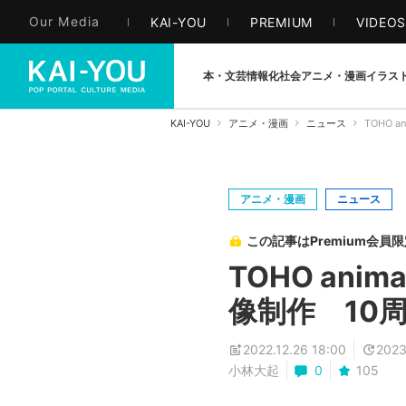
Our Media
KAI-YOU
PREMIUM
VIDEO
本・文芸
情報化社会
アニメ・漫画
イラス
KAI-YOU
アニメ・漫画
ニュース
TOHO 
アニメ・漫画
ニュース
この記事はPremium会員
TOHO an
像制作 10
2022.12.26 18:00
2023
小林大起
0
105