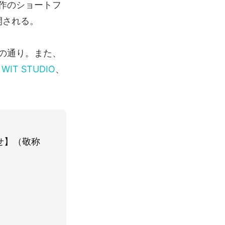
作のショートフ
公開される。
の通り。また、
、
WIT STUDIO
、
せ】（敬称