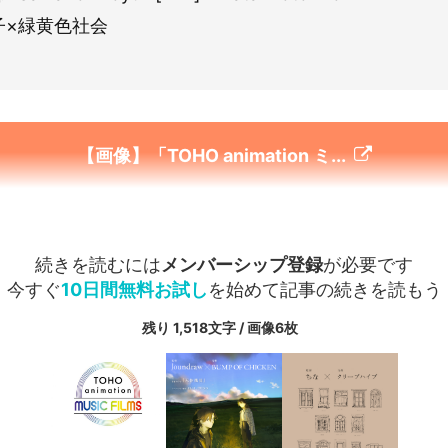
×緑黄色社会
【画像】「TOHO animation ミ...
続きを読むには
メンバーシップ登録
が必要です
今すぐ
10日間無料お試し
を始めて記事の続きを読もう
残り 1,518文字 / 画像6枚