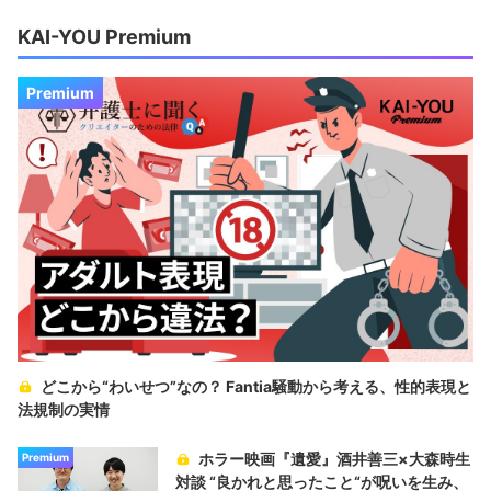
KAI-YOU Premium
Premium
どこから“わいせつ”なの？ Fantia騒動から考える、性的表現と
法規制の実情
ホラー映画『遺愛』酒井善三×大森時生
Premium
対談 “良かれと思ったこと“が呪いを生み、