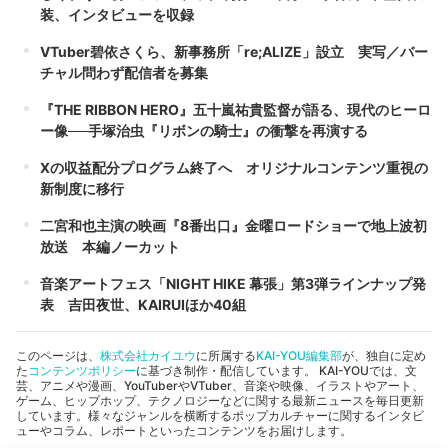
装、インタビューを収録
VTuber碧依さくら、新事務所「re;ALIZE」設立 実写／バー
チャル問わず配信者を募集
『THE RIBBON HERO』五十嵐祐貴監督が語る、現代のヒーロ
ー像──手塚治虫『リボンの騎士』の衝撃を再演する
Xの収益配分プログラム終了へ オリジナルコンテンツ重視の
新制度に移行
二宮和也主演の映画『8番出口』金曜ロードショーで地上波初
放送 本編ノーカット
音楽アートフェス「NIGHT HIKE 幕張」第3弾ラインナップ発
表 吉田夜世、KAIRUIほか40組
このページは、
株式会社カイユウ
に所属する
KAI-YOU編集部
が、独自に定め
た
コンテンツポリシー
に基づき制作・配信しています。 KAI-YOUでは、文
芸、アニメや漫画、YouTuberやVTuber、音楽や映像、イラストやアート、
ゲーム、ヒップホップ、テクノロジーなどに関する最新ニュースを毎日更新
しています。様々なジャンルを横断するポップカルチャーに関するインタビ
ューやコラム、レポートといったコンテンツをお届けします。