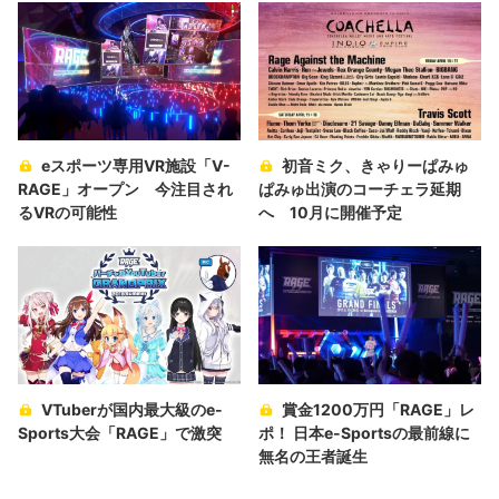
eスポーツ専用VR施設「V-
初音ミク、きゃりーぱみゅ
RAGE」オープン 今注目され
ぱみゅ出演のコーチェラ延期
るVRの可能性
へ 10月に開催予定
VTuberが国内最大級のe-
賞金1200万円「RAGE」レ
Sports大会「RAGE」で激突
ポ！ 日本e-Sportsの最前線に
無名の王者誕生