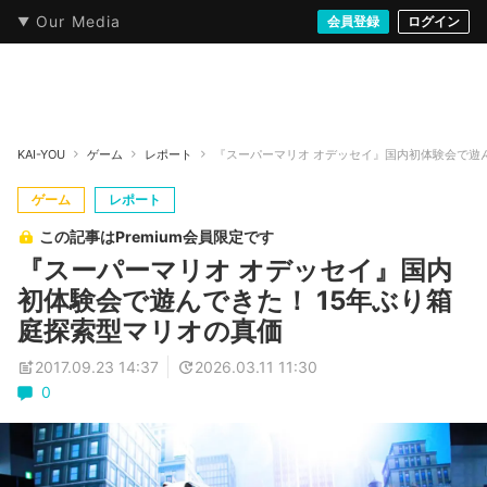
Our Media
本・文芸
情報化社会
アニメ・漫画
イラスト・アート
音楽・映像
会員登録
ゲーム
ログイン
ストリート
KAI-YOU
ゲーム
レポート
『スーパーマリオ オデッセイ』国内初体験会で遊ん
ゲーム
レポート
この記事はPremium会員限定です
『スーパーマリオ オデッセイ』国内
初体験会で遊んできた！ 15年ぶり箱
庭探索型マリオの真価
2017.09.23 14:37
2026.03.11 11:30
0