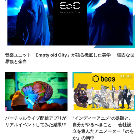
音楽ユニット「Empty old City」が語る徹底した美学──強固な世
界観と余白
バーチャルライブ配信アプリが
“インディーアニメ“の足跡と、
リアルイベントしてみた結果!?
自分がやるべきこと──会社設
立を選んだアニメーター「のを
か」の胸中