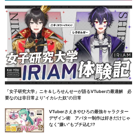
「女子研究大学」ニキ＆しろせんせーが語るVTuberの最適解 必
要なのは非日常より“イカレた奴”の日常
VTuberさえきやひろの最強キャラクター
デザイン術 アバター制作は好きだけじゃ
なく“嫌い”もブチ込む!?