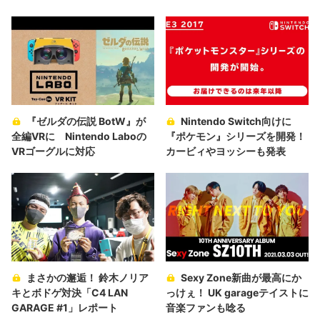
『ゼルダの伝説 BotW』が
Nintendo Switch向けに
全編VRに Nintendo Laboの
『ポケモン』シリーズを開発！
VRゴーグルに対応
カービィやヨッシーも発表
まさかの邂逅！ 鈴木ノリア
Sexy Zone新曲が最高にか
キとボドゲ対決「C4 LAN
っけぇ！ UK garageテイストに
GARAGE #1」レポート
音楽ファンも唸る