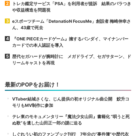
トレカ鑑定サービス「PSA」を利用者が提訴 結果のバラつき
や収益構造を問題視
eスポーツチーム「DetonatioN FocusMe」創設者 梅崎伸幸さ
ん、43歳で死去
『ONE PIECEカードゲーム』擁するバンダイ、マイナンバー
カードでの本人認証を導入
歴代セガハードが腕時計に メガドライブ、セガサターン、ド
リームキャストを再現
最新のPOPをお届け！
VTuber結城さくな、じん提供の初オリジナル曲公開 鮫升コ
モリもMV制作に参加
テレ東のモキュメンタリー『魔法少女山田』書籍化 “唄うと死
ぬ歌”を遺した山田正一郎の謎に迫る
しぐれうい初のファンブック刊行 7年分の“事件簿”や歴代衣