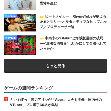
恐怖を生む
ビートメイカー・RhymeTubeが抱える
Premium
矛盾と祈り──オルタナティブなヒップホッ
プ／プロデューサー論
中南米の“Otaku”と海賊版漫画の破局
Premium
──“違法な消費者”はいかにして合法化して
いったか
もっと見る
ゲームの週間ランキング
ぶいすぽっ！黒刃アリヤが『Apex』大会を主催 国内外の
VTuber、プロ選手60名が集結