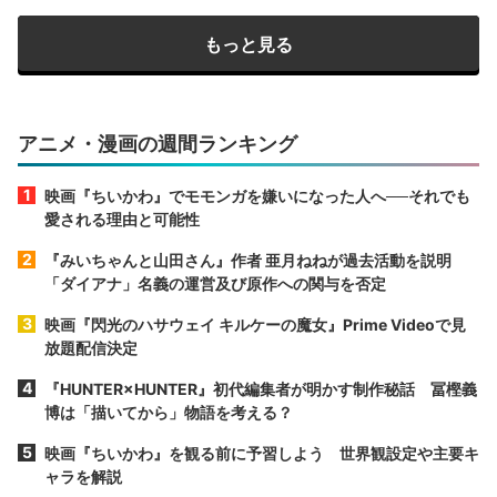
もっと見る
アニメ・漫画の週間ランキング
映画『ちいかわ』でモモンガを嫌いになった人へ──それでも
愛される理由と可能性
『みいちゃんと山田さん』作者 亜月ねねが過去活動を説明
「ダイアナ」名義の運営及び原作への関与を否定
映画『閃光のハサウェイ キルケーの魔女』Prime Videoで見
放題配信決定
『HUNTER×HUNTER』初代編集者が明かす制作秘話 冨樫義
博は「描いてから」物語を考える？
映画『ちいかわ』を観る前に予習しよう 世界観設定や主要キ
ャラを解説