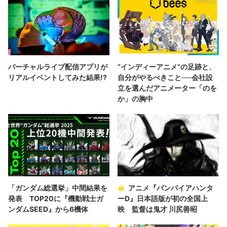
バーチャルライブ配信アプリが
“インディーアニメ“の足跡と、
リアルイベントしてみた結果!?
自分がやるべきこと──会社設
立を選んだアニメーター「のを
か」の胸中
「ガンダム総選挙」中間結果を
アニメ『バンパイアハンタ
発表 TOP20に『機動戦士ガ
ーD』日本語版が初の全国上
ンダムSEED』から6機体
映 監督は鬼才 川尻善昭