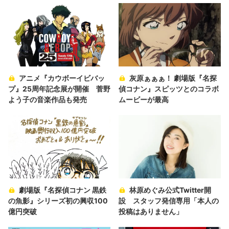
アニメ『カウボーイビバッ
灰原ぁぁぁ！ 劇場版『名探
プ』25周年記念展が開催 菅野
偵コナン』スピッツとのコラボ
よう子の音楽作品も発売
ムービーが最高
劇場版『名探偵コナン 黒鉄
林原めぐみ公式Twitter開
の魚影』シリーズ初の興収100
設 スタッフ発信専用「本人の
億円突破
投稿はありません」