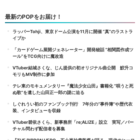
最新のPOPをお届け！
ラッパーTohji、東京ドーム公演を11月に開催 “真”のラストラ
イブか
「カードゲーム展開ジェネレーター」開発秘話 “相関図作成ツ
ール”をTCG向けに魔改造
VTuber結城さくな、じん提供の初オリジナル曲公開 鮫升コ
モリもMV制作に参加
テレ東のモキュメンタリー『魔法少女山田』書籍化 “唄うと死
ぬ歌”を遺した山田正一郎の謎に迫る
しぐれうい初のファンブック刊行 7年分の“事件簿”や歴代衣
装、インタビューを収録
VTuber碧依さくら、新事務所「re;ALIZE」設立 実写／バー
チャル問わず配信者を募集