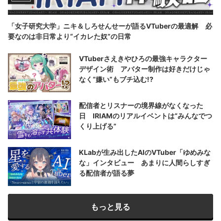
「女子研究大学」ニキ＆しろせんせーが語るVTuberの最適解 必
要なのは非日常より“イカレた奴”の日常
VTuberさえきやひろの最強キャラクター
デザイン術 アバター制作は好きだけじゃ
なく“嫌い”もブチ込む!?
配信者とリスナーの境界線がなくなった
日 IRIAMのリアルイベントは“みんなでつ
くり上げる”
KLabが生み出したAIのVTuber「ゆめみな
な」インタビュー あまりに人間らしすぎ
る配信者が語る夢
もっと見る