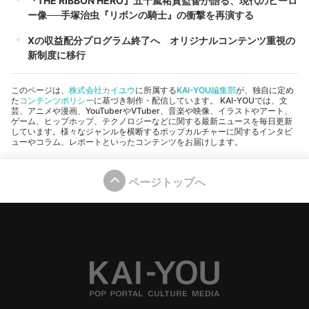
『THE RIBBON HERO』五十嵐祐貴監督が語る、現代のヒーロ
ー像──手塚治虫『リボンの騎士』の衝撃を再演する
Xの収益配分プログラム終了へ オリジナルコンテンツ重視の
新制度に移行
このページは、
株式会社カイユウ
に所属する
KAI-YOU編集部
が、独自に定め
た
コンテンツポリシー
に基づき制作・配信しています。 KAI-YOUでは、文
芸、アニメや漫画、YouTuberやVTuber、音楽や映像、イラストやアート、
ゲーム、ヒップホップ、テクノロジーなどに関する最新ニュースを毎日更新
しています。様々なジャンルを横断するポップカルチャーに関するインタビ
ューやコラム、レポートといったコンテンツをお届けします。
ページトップへ