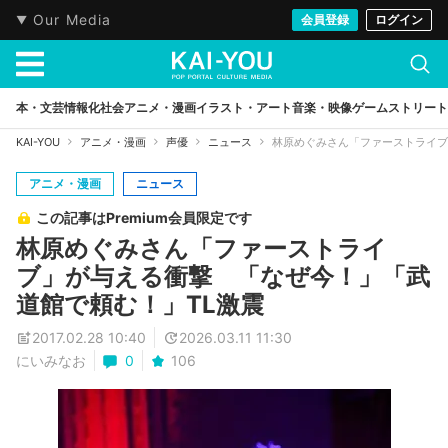
Our Media
会員登録
ログイン
本・文芸
情報化社会
アニメ・漫画
イラスト・アート
音楽・映像
ゲーム
ストリート
KAI-YOU
アニメ・漫画
声優
ニュース
林原めぐみさん「ファーストライブ
アニメ・漫画
ニュース
この記事はPremium会員限定です
林原めぐみさん「ファーストライ
ブ」が与える衝撃 「なぜ今！」「武
道館で頼む！」TL激震
2017.02.28 10:40
2026.03.11 11:30
にいみなお
0
106