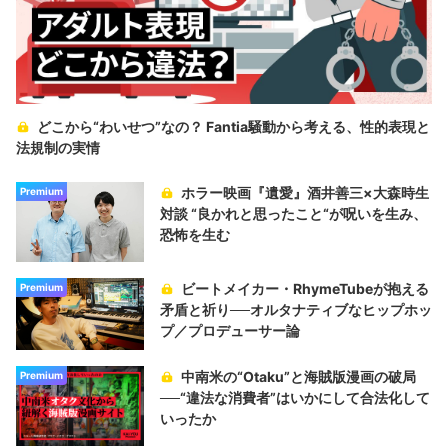
どこから“わいせつ”なの？ Fantia騒動から考える、性的表現と
法規制の実情
ホラー映画『遺愛』酒井善三×大森時生
Premium
対談 “良かれと思ったこと“が呪いを生み、
恐怖を生む
ビートメイカー・RhymeTubeが抱える
Premium
矛盾と祈り──オルタナティブなヒップホッ
プ／プロデューサー論
中南米の“Otaku”と海賊版漫画の破局
Premium
──“違法な消費者”はいかにして合法化して
いったか