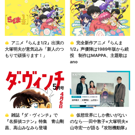
アニメ『らんま1/2』出演の
完全新作アニメ『らんま
大塚明夫が意気込み「新人のつ
1/2』声優陣は1989年版から続
もりで頑張ります！」
投 制作はMAPPA、主題歌は
ano
雑誌『ダ・ヴィンチ』で
仮想世界にしか救いがない
『名探偵コナン』特集 青山剛
のなら──田中敦子×大塚明夫×
昌、高山みなみら登場
山寺宏一が語る『攻殻機動隊』