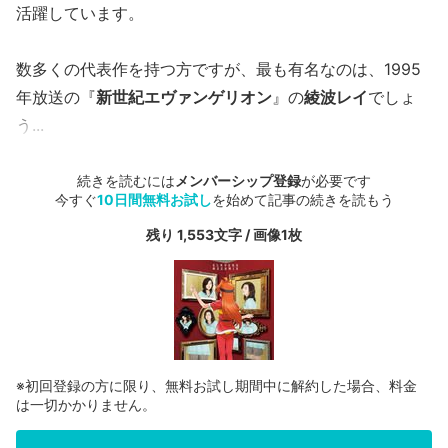
活躍しています。
数多くの代表作を持つ方ですが、最も有名なのは、1995
年放送の『
新世紀エヴァンゲリオン
』の
綾波レイ
でしょ
う...
続きを読むには
メンバーシップ登録
が必要です
今すぐ
10日間無料お試し
を始めて記事の続きを読もう
残り 1,553文字 / 画像1枚
※初回登録の方に限り、無料お試し期間中に解約した場合、料金
は一切かかりません。