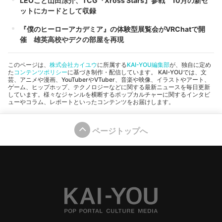
LEOこと山田涼介、TCG『Xross Stars』参戦 10月の新セ
ットにカードとして収録
『僕のヒーローアカデミア』の体験型展覧会がVRChatで開
催 雄英高校やデクの部屋を再現
このページは、
株式会社カイユウ
に所属する
KAI-YOU編集部
が、独自に定め
た
コンテンツポリシー
に基づき制作・配信しています。 KAI-YOUでは、文
芸、アニメや漫画、YouTuberやVTuber、音楽や映像、イラストやアート、
ゲーム、ヒップホップ、テクノロジーなどに関する最新ニュースを毎日更新
しています。様々なジャンルを横断するポップカルチャーに関するインタビ
ューやコラム、レポートといったコンテンツをお届けします。
ページトップへ