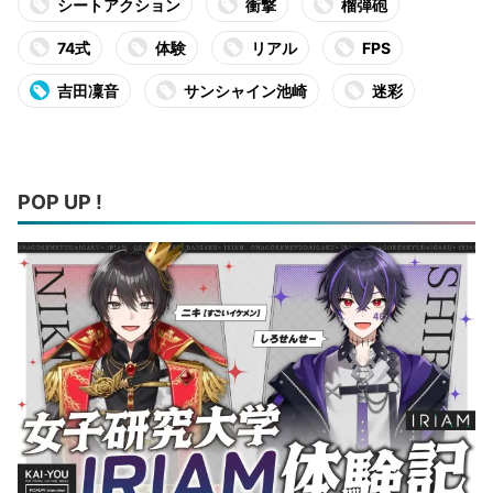
シートアクション
衝撃
榴弾砲
74式
体験
リアル
FPS
吉田凜音
サンシャイン池崎
迷彩
POP UP !