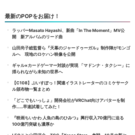
最新のPOPをお届け！
ラッパーMasato Hayashi、新曲「In The Moment」MV公
開 新アルバムのリード曲
山田尚子総監督ら『天幕のジャードゥーガル』制作陣がモンゴ
ルへ 現地のロケハン映像を公開
ギャル×カードゲーマー対談が実現 「マドンナ・タクシー」に
揺られながら未知の世界へ
【C108】ぶいすぽっ！関連イラストレーターのコミケサーク
ル頒布物一覧まとめ
「どこでもいっしょ」開発会社がVRChat向けアバターを制
作……早速試着してみた！
『映画ちいかわ 人魚の島のひみつ』興行収入70億円に迫る
100億円突破も濃厚か