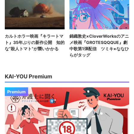
カルトホラー映画『キラートマ
錦織敦史×CloverWorksのアニ
ト』35年ぶりの新作公開 知的
メ映画『GROTESQQQUE』劇
な“殺人トマト”が襲いかかる
中歌第1弾配信 ツミキ×ななひ
らがタッグ
KAI-YOU Premium
Premium