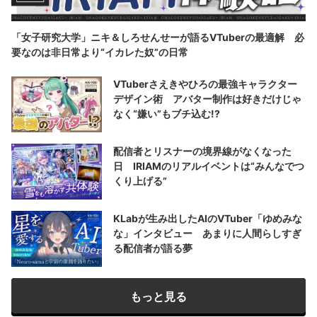
「女子研究大学」ニキ＆しろせんせーが語るVTuberの最適解 必
要なのは非日常より“イカレた奴”の日常
VTuberさえきやひろの最強キャラクター
デザイン術 アバター制作は好きだけじゃ
なく“嫌い”もブチ込む!?
配信者とリスナーの境界線がなくなった
日 IRIAMのリアルイベントは“みんなでつ
くり上げる”
KLabが生み出したAIのVTuber「ゆめみな
な」インタビュー あまりに人間らしすぎ
る配信者が語る夢
もっと見る