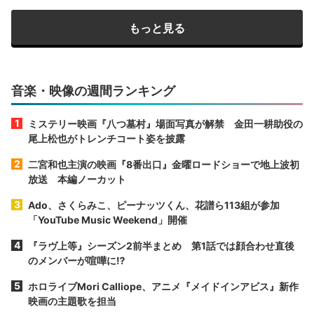
もっと見る
音楽・映像の週間ランキング
ミステリー映画『八つ墓村』場面写真が解禁 金田一耕助役の
尾上松也がトレンチコート姿を披露
二宮和也主演の映画『8番出口』金曜ロードショーで地上波初
放送 本編ノーカット
Ado、さくらみこ、ピーナッツくん、花譜ら113組が参加
「YouTube Music Weekend」開催
『ラヴ上等』シーズン2前半まとめ 第1話では顔合わせ直後
のメンバーが喧嘩に⁉︎
ホロライブMori Calliope、アニメ『メイドインアビス』新作
映画の主題歌を担当