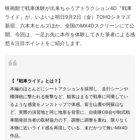
映画館で戦車体験が出来ちゃうアトラクション4D『戦車
ライド』が、いよいよ明日9月2日（金）TOHOシネマズ
新宿、六本木ヒルズほか、全国のMX4Dスクリーンにて公
開。今回は、一足お先に本作を体験してきた筆者による感
想＆注目ポイントをご紹介します。
【『戦車ライド』とは？】
本編のほとんどにシートアクションを採用し、走行シーンや
榴弾砲に撃たれる衝撃など、観客はまるで戦車に同乗してい
るような感覚をノンストップで体感。富士山麓や阿蘇山な
ど、実際の演習地と同じ地形を背景に、自衛隊OB会や制式戦
車開発担当者の取材協力の下、調整に調整を重ね、限りなく
本物に近いライド感を再現している、未だかつて無いMX4D
作品。