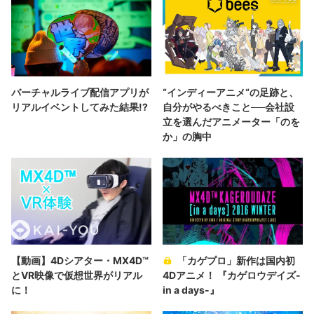
バーチャルライブ配信アプリが
“インディーアニメ“の足跡と、
リアルイベントしてみた結果!?
自分がやるべきこと──会社設
立を選んだアニメーター「のを
か」の胸中
【動画】4Dシアター・MX4D™
「カゲプロ」新作は国内初
とVR映像で仮想世界がリアル
4Dアニメ！ 『カゲロウデイズ-
に！
in a days-』