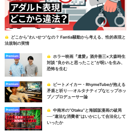
どこから“わいせつ”なの？ Fantia騒動から考える、性的表現と
法規制の実情
ホラー映画『遺愛』酒井善三×大森時生
Premium
対談 “良かれと思ったこと“が呪いを生み、
恐怖を生む
ビートメイカー・RhymeTubeが抱える
Premium
矛盾と祈り──オルタナティブなヒップホッ
プ／プロデューサー論
中南米の“Otaku”と海賊版漫画の破局
Premium
──“違法な消費者”はいかにして合法化して
いったか