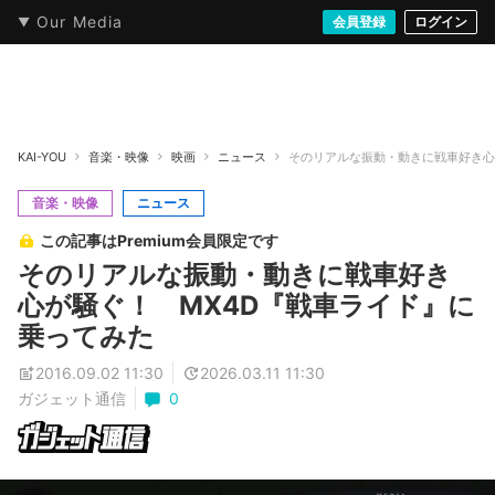
Our Media
本・文芸
情報化社会
アニメ・漫画
イラスト・アート
音楽・映像
会員登録
ゲーム
ログイン
ストリート
KAI-YOU
音楽・映像
映画
ニュース
そのリアルな振動・動きに戦車好き心
音楽・映像
ニュース
この記事はPremium会員限定です
そのリアルな振動・動きに戦車好き
心が騒ぐ！ MX4D『戦車ライド』に
乗ってみた
2016.09.02 11:30
2026.03.11 11:30
ガジェット通信
0