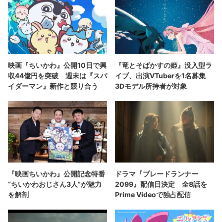
映画『ちいかわ』公開10日で興
『竜とそばかすの姫』没入型ラ
収44億円を突破 週末は『スパ
イブ、出演VTuberを1名募集
イダーマン』新作と競り合う
3Dモデル所持者が対象
『映画ちいかわ』公開記念特番
ドラマ『ブレードランナー
“ちいかわおじさん3人”が魅力
2099』配信日決定 全8話を
を解剖
Prime Videoで独占配信