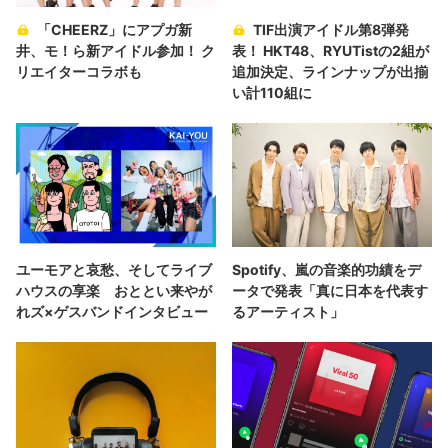
「CHEERZ」にアプガ新
TIF出演アイドル第8弾発
井、モ！ら新アイドル参加！ ク
表！ HKT48、RYUTistの2組が
リエイターコラボも
追加決定、ラインナップが出揃
い計110組に
ユーモアと哀愁、そしてライブ
Spotify、嵐の音楽的功績をデ
ハウスの享楽 おととい来やが
ータで発表「真に日本を代表す
れズ×ゲスバンドインタビュー
るアーティスト」