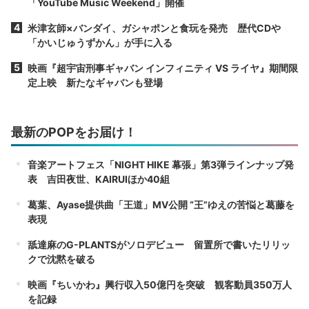
「YouTube Music Weekend」開催
米津玄師×バンダイ、ガシャポンと食玩を発売 歴代CDや
「かいじゅうずかん」が手に入る
映画『超宇宙刑事ギャバン インフィニティ VS ライヤ』期間限
定上映 新たなギャバンも登場
最新のPOPをお届け！
音楽アートフェス「NIGHT HIKE 幕張」第3弾ラインナップ発
表 吉田夜世、KAIRUIほか40組
葛葉、Ayase提供曲「王道」MV公開 “王”ゆえの苦悩と葛藤を
表現
舐達麻のG-PLANTSがソロデビュー 留置所で書いたリリッ
クで沈黙を破る
映画『ちいかわ』興行収入50億円を突破 観客動員350万人
を記録