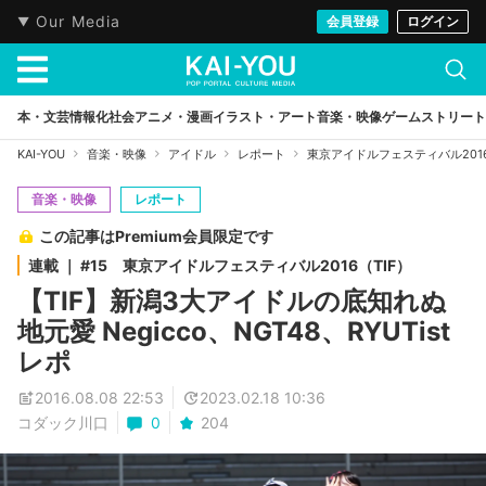
Our Media
会員登録
ログイン
本・文芸
情報化社会
アニメ・漫画
イラスト・アート
音楽・映像
ゲーム
ストリート
KAI-YOU
音楽・映像
アイドル
レポート
東京アイドルフェスティバル2016
音楽・映像
レポート
この記事はPremium会員限定です
連載 ｜ #15 東京アイドルフェスティバル2016（TIF）
【TIF】新潟3大アイドルの底知れぬ
地元愛 Negicco、NGT48、RYUTist
レポ
2016.08.08 22:53
2023.02.18 10:36
コダック川口
0
204