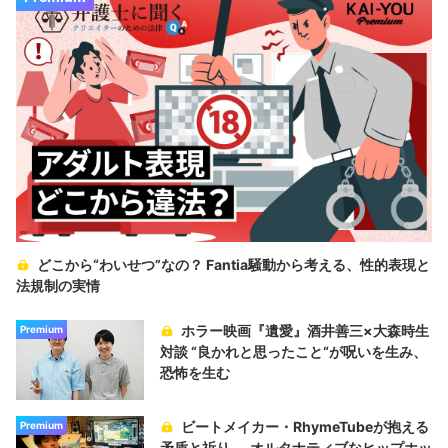
どこから“わいせつ”なの？ Fantia騒動から考える、性的表現と
法規制の実情
ホラー映画『遺愛』酒井善三×大森時生
Premium
対談 “良かれと思ったこと“が呪いを生み、
恐怖を生む
ビートメイカー・RhymeTubeが抱える
Premium
矛盾と祈り──オルタナティブなヒップホッ