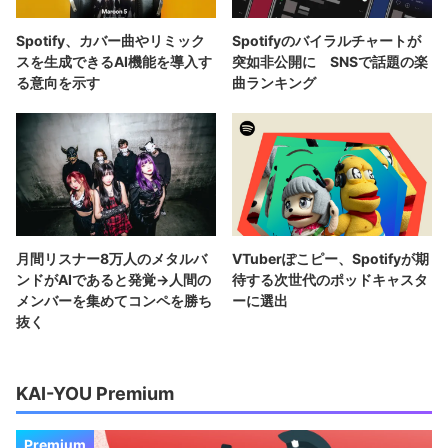
Spotify、カバー曲やリミック
Spotifyのバイラルチャートが
スを生成できるAI機能を導入す
突如非公開に SNSで話題の楽
る意向を示す
曲ランキング
月間リスナー8万人のメタルバ
VTuberぽこピー、Spotifyが期
ンドがAIであると発覚→人間の
待する次世代のポッドキャスタ
メンバーを集めてコンペを勝ち
ーに選出
抜く
KAI-YOU Premium
Premium