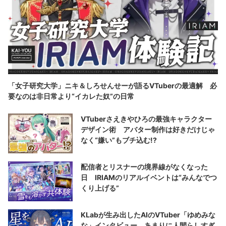
「女子研究大学」ニキ＆しろせんせーが語るVTuberの最適解 必
要なのは非日常より“イカレた奴”の日常
VTuberさえきやひろの最強キャラクター
デザイン術 アバター制作は好きだけじゃ
なく“嫌い”もブチ込む!?
配信者とリスナーの境界線がなくなった
日 IRIAMのリアルイベントは“みんなでつ
くり上げる”
KLabが生み出したAIのVTuber「ゆめみな
な」インタビュー あまりに人間らしすぎ