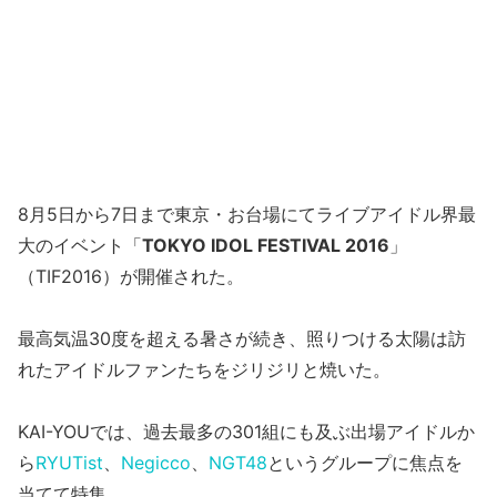
8月5日から7日まで東京・お台場にてライブアイドル界最
大のイベント「
TOKYO IDOL FESTIVAL 2016
」
（TIF2016）が開催された。
最高気温30度を超える暑さが続き、照りつける太陽は訪
れたアイドルファンたちをジリジリと焼いた。
KAI-YOUでは、過去最多の301組にも及ぶ出場アイドルか
ら
RYUTist
、
Negicco
、
NGT48
というグループに焦点を
当てて特集。