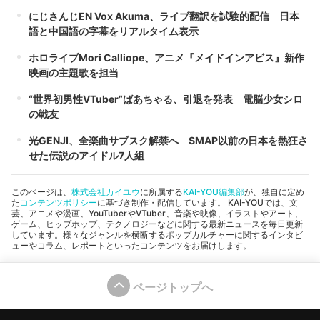
にじさんじEN Vox Akuma、ライブ翻訳を試験的配信 日本
語と中国語の字幕をリアルタイム表示
ホロライブMori Calliope、アニメ『メイドインアビス』新作
映画の主題歌を担当
“世界初男性VTuber”ばあちゃる、引退を発表 電脳少女シロ
の戦友
光GENJI、全楽曲サブスク解禁へ SMAP以前の日本を熱狂さ
せた伝説のアイドル7人組
このページは、
株式会社カイユウ
に所属する
KAI-YOU編集部
が、独自に定め
た
コンテンツポリシー
に基づき制作・配信しています。 KAI-YOUでは、文
芸、アニメや漫画、YouTuberやVTuber、音楽や映像、イラストやアート、
ゲーム、ヒップホップ、テクノロジーなどに関する最新ニュースを毎日更新
しています。様々なジャンルを横断するポップカルチャーに関するインタビ
ューやコラム、レポートといったコンテンツをお届けします。
ページトップへ