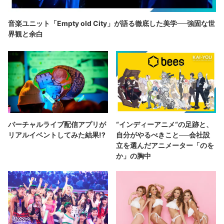
音楽ユニット「Empty old City」が語る徹底した美学──強固な世
界観と余白
バーチャルライブ配信アプリが
“インディーアニメ“の足跡と、
リアルイベントしてみた結果!?
自分がやるべきこと──会社設
立を選んだアニメーター「のを
か」の胸中