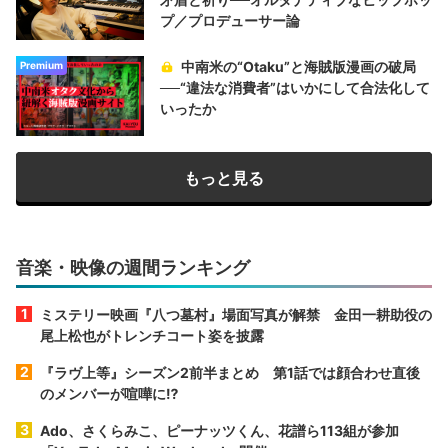
プ／プロデューサー論
中南米の“Otaku”と海賊版漫画の破局
Premium
──“違法な消費者”はいかにして合法化して
いったか
もっと見る
音楽・映像の週間ランキング
ミステリー映画『八つ墓村』場面写真が解禁 金田一耕助役の
尾上松也がトレンチコート姿を披露
『ラヴ上等』シーズン2前半まとめ 第1話では顔合わせ直後
のメンバーが喧嘩に⁉︎
Ado、さくらみこ、ピーナッツくん、花譜ら113組が参加