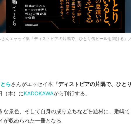
てとらさんエッセイ集『ディストピアの片隅で、ひとり缶ビールを開ける』
てとら
さんがエッセイ本『
ディストピアの片隅で、ひと
日（木）に
KADOKAWA
から刊行する。
きな景色、そして自身の成り立ちなどを題材に、敷嶋て
イが収められた一冊となる。