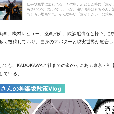
仕事や勉学に追われる日々の中、ふとした時に「旅が
も多いのではないでしょうか。遠い海外はもちろん、
もしろい場所でも。そんな軽い「旅がしたい」欲求を
くれるのが旅動画。YouTubeにはこの手のジャンルの動
動画、機材レビュー、漫画紹介、飲酒配信など様々。旅
gも多く投稿しており、自身のアバターと現実世界が融合
しても、KADOKAWA本社までの道のりにある東京・神
稿している。
さんの神楽坂散策Vlog