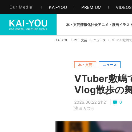
Our Media
KAI-YOU
PREMIUM
VIDEO
本・文芸
情報化社会
アニメ・漫画
イラス
KAI-YOU
本・文芸
ニュース
VTuber
本・文芸
ニュース
VTuber
Vlog散歩の
2026.06.22 21:21
0
浅田カズラ