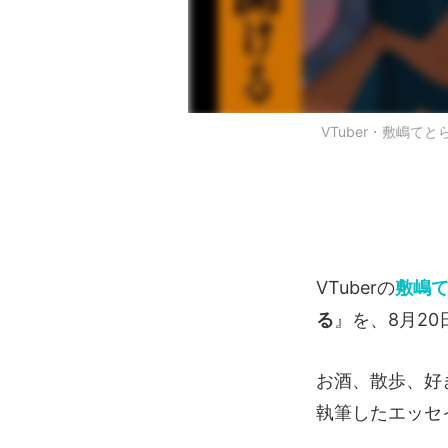
VTuber・敷嶋
VTuberの
敷嶋
る
』を、8月20
お酒、散歩、好
執筆したエッセ