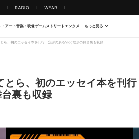
S
RADIO
WEAR
ト・アート
音楽・映像
ゲーム
ストリート
エンタメ
もっと見る
敷嶋てとら、初のエッセイ本を刊行 定評のあるVlog散歩の舞台裏も収録
敷嶋てとら、初のエッセイ本を刊
舞台裏も収録