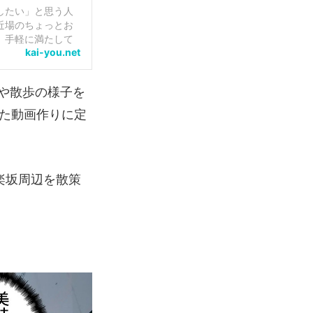
したい」と思う人
近場のちょっとお
、手軽に満たして
kai-you.net
画がたく...
や散歩の様子を
した動画作りに定
楽坂周辺を散策