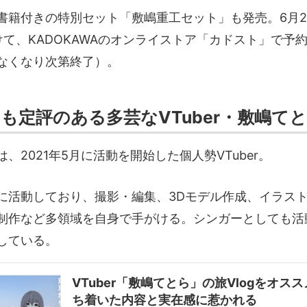
書籍付きの特別セット「敷嶋重工セット」も発売。6月2
けて、KADOKAWAのオンライストア「カドスト」で予
なくなり次第終了）。
にも定評のある多芸なVTuber・敷嶋て
、2021年5月に活動を開始した個人勢VTuber。
に活動しており、撮影・編集、3Dモデル作成、イラス
制作など多領域を自身で手がける。シンガーとしても活
している。
VTuber「敷嶋てとら」の旅Vlogをオス
ち着いた内容と実在感に惹かれる