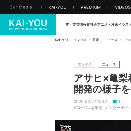
Our Media
KAI-YOU
PREMIUM
VIDEO
本・文芸
情報化社会
アニメ・漫画
イラス
KAI-YOU
エンタメ
芸能
ニュース
アサ
エンタメ
ニュース
アサヒ×亀梨
開発の様子を
2026.06.22 18:01
0
KAI-YOU編集部_エンターテ