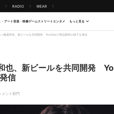
S
RADIO
WEAR
ト・アート
音楽・映像
ゲーム
ストリート
エンタメ
もっと見る
ヒ×亀梨和也、新ビールを共同開発 YouTubeで商品開発の様子を発信
和也、新ビールを共同開発 You
発信
インメント部門