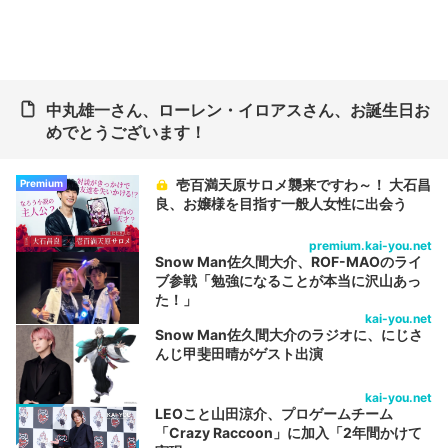
中丸雄一さん、ローレン・イロアスさん、お誕生日お
めでとうございます！
壱百満天原サロメ襲来ですわ～！ 大石昌
Premium
良、お嬢様を目指す一般人女性に出会う
premium.kai-you.net
Snow Man佐久間大介、ROF-MAOのライ
ブ参戦「勉強になることが本当に沢山あっ
た！」
kai-you.net
Snow Man佐久間大介のラジオに、にじさ
んじ甲斐田晴がゲスト出演
kai-you.net
LEOこと山田涼介、プロゲームチーム
「Crazy Raccoon」に加入「2年間かけて