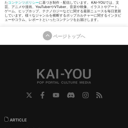
た
コンテンツポリシー
に基づき制作・配信しています。 KAI-YOUでは、文
芸、アニメや漫画、YouTuberやVTuber、音楽や映像、イラストやアート、
ゲーム、ヒップホップ、テクノロジーなどに関する最新ニュースを毎日更新
しています。様々なジャンルを横断するポップカルチャーに関するインタビ
ューやコラム、レポートといったコンテンツをお届けします。
ページトップへ
ARTICLE