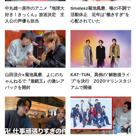
中丸雄一原作のアニメ『地球大
timelesz菊池風磨、喉の不調で
好き！きっくん』放送決定 主
活動休止 近年は“働きすぎ”を
人公の声優も担当
心配されていた
山田涼介×菊池風磨、よにのち
KAT-TUN、異例の“解散後ライ
ゃんねるで『遊戯王』の激レア
ブ”を決行 ZOZOマリンスタジ
パックを開封
アムで開催