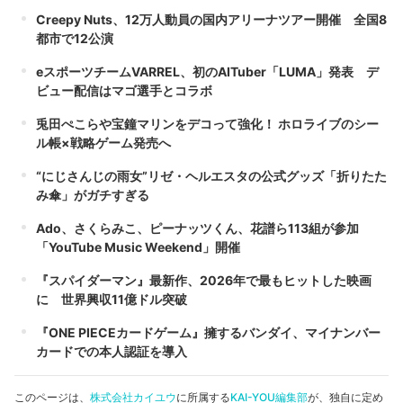
Creepy Nuts、12万人動員の国内アリーナツアー開催 全国8
都市で12公演
eスポーツチームVARREL、初のAITuber「LUMA」発表 デ
ビュー配信はマゴ選手とコラボ
兎田ぺこらや宝鐘マリンをデコって強化！ ホロライブのシー
ル帳×戦略ゲーム発売へ
“にじさんじの雨女”リゼ・ヘルエスタの公式グッズ「折りたた
み傘」がガチすぎる
Ado、さくらみこ、ピーナッツくん、花譜ら113組が参加
「YouTube Music Weekend」開催
『スパイダーマン』最新作、2026年で最もヒットした映画
に 世界興収11億ドル突破
『ONE PIECEカードゲーム』擁するバンダイ、マイナンバー
カードでの本人認証を導入
このページは、
株式会社カイユウ
に所属する
KAI-YOU編集部
が、独自に定め