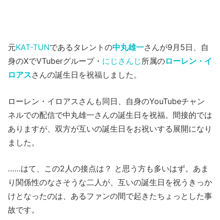
元
KAT-TUN
であるタレントの
中丸雄一
さんが9月5日、自
身のXでVTuberグループ・
にじさんじ
所属の
ローレン・イ
ロアス
さんの誕生日を祝福しました。
ローレン・イロアスさんも同日、自身のYouTubeチャン
ネルでの配信で中丸雄一さんの誕生日を祝福。間接的では
ありますが、双方が互いの誕生日をお祝いする展開になり
ました。
……はて、この2人の接点は？ と思う方も多いはず。あま
り関係性のなさそうな二人が、互いの誕生日を祝うきっか
けとなったのは、あるファンの間で起きたちょっとした事
故です。