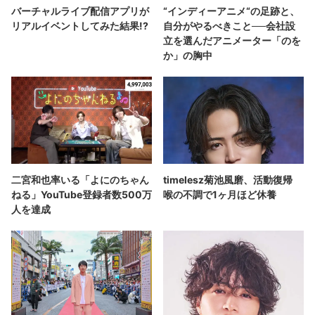
バーチャルライブ配信アプリが
“インディーアニメ“の足跡と、
リアルイベントしてみた結果!?
自分がやるべきこと──会社設
立を選んだアニメーター「のを
か」の胸中
二宮和也率いる「よにのちゃん
timelesz菊池風磨、活動復帰
ねる」YouTube登録者数500万
喉の不調で1ヶ月ほど休養
人を達成