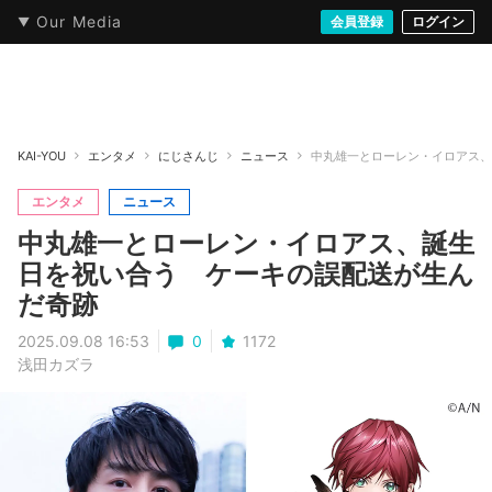
Our Media
本・文芸
情報化社会
アニメ・漫画
イラスト・アート
音楽・映像
会員登録
ゲーム
ログイン
ストリート
KAI-YOU
エンタメ
にじさんじ
ニュース
中丸雄一とローレン・イロアス、
エンタメ
ニュース
中丸雄一とローレン・イロアス、誕生
日を祝い合う ケーキの誤配送が生ん
だ奇跡
2025.09.08 16:53
0
1172
浅田カズラ