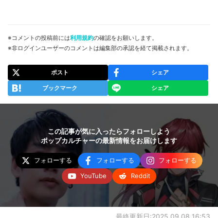
※コメントの投稿前には
利用規約
の確認をお願いします。
※非ログインユーザーのコメントは編集部の承認を経て掲載されます。
ポスト
シェア
ブックマーク
シェア
この記事が気に入ったらフォローしよう
ポップカルチャーの最新情報をお届けします
フォローする
フォローする
フォローする
YouTube
Reddit
最終更新日:2025.09.08 16:53