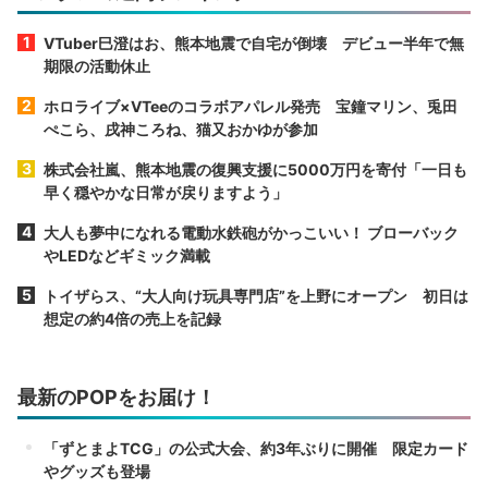
VTuber巳澄はお、熊本地震で自宅が倒壊 デビュー半年で無
期限の活動休止
ホロライブ×VTeeのコラボアパレル発売 宝鐘マリン、兎田
ぺこら、戌神ころね、猫又おかゆが参加
株式会社嵐、熊本地震の復興支援に5000万円を寄付「一日も
早く穏やかな日常が戻りますよう」
大人も夢中になれる電動水鉄砲がかっこいい！ ブローバック
やLEDなどギミック満載
トイザらス、“大人向け玩具専門店”を上野にオープン 初日は
想定の約4倍の売上を記録
最新のPOPをお届け！
「ずとまよTCG」の公式大会、約3年ぶりに開催 限定カード
やグッズも登場