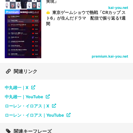
実現」
kai-you.net
東京ゲームショウで熱戦「CRカップ ス
Premium
ト6」が生んだドラマ 配信で振り返る1週
間
premium.kai-you.net
関連リンク
中丸雄一｜X
中丸雄一｜YouTube
ローレン・イロアス｜X
ローレン・イロアス｜YouTube
関連キーフレーズ