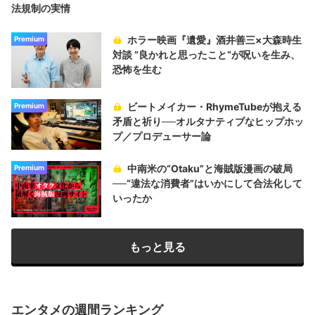
法規制の実情
ホラー映画『遺愛』酒井善三×大森時生
Premium
対談 “良かれと思ったこと“が呪いを生み、
恐怖を生む
ビートメイカー・RhymeTubeが抱える
Premium
矛盾と祈り──オルタナティブなヒップホッ
プ／プロデューサー論
中南米の“Otaku”と海賊版漫画の破局
Premium
──“違法な消費者”はいかにして合法化して
いったか
もっと見る
エンタメの週間ランキング