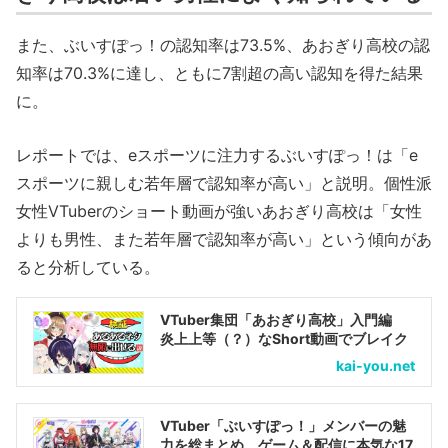
また、ぶいすぽっ！の認知率は73.5%、あおぎり高校の認
知率は70.3%に達し、ともに7割超の高い認知を得た結果
に。
レポートでは、eスポーツに注力するぶいすぽっ！は「e
スポーツに親しむ若年層で認知率が高い」と説明。個性派
女性VTuberのショート動画が強いあおぎり高校は「女性
よりも男性、また若年層で認知率が高い」という傾向があ
ると分析している。
VTuber集団「あおぎり高校」入門編
炎上上等（？）なShort動画でブレイク
kai-you.net
VTuber「ぶいすぽっ！」メンバーの魅
力を総まとめ ゲーム＆配信に本気な17