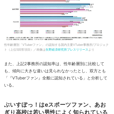
性年齢層別「VTuberファン」 の認知する国内主要VTuber事務所/プロジェク
ト（上位5回答項目）／画像は
矢野経済研究所プレスリリース
より
また、上記2事務所の認知率は、性年齢層別に比較して
も、傾向に大きな違いは見られなかったとし、双方とも
「『VTuberファン』全般に認知されている」と分析して
いる。
ぶいすぽっ！はeスポーツファン、あお
ぎり高校は若い男性によく知られている