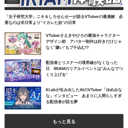
「女子研究大学」ニキ＆しろせんせーが語るVTuberの最適解 必
要なのは非日常より“イカレた奴”の日常
VTuberさえきやひろの最強キャラクター
デザイン術 アバター制作は好きだけじゃ
なく“嫌い”もブチ込む!?
配信者とリスナーの境界線がなくなった
日 IRIAMのリアルイベントは“みんなでつ
くり上げる”
KLabが生み出したAIのVTuber「ゆめみな
な」インタビュー あまりに人間らしすぎ
る配信者が語る夢
もっと見る