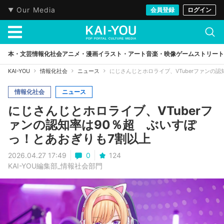
Our Media
会員登録
ログイン
本・文芸
情報化社会
アニメ・漫画
イラスト・アート
音楽・映像
ゲーム
ストリート
KAI-YOU
情報化社会
ニュース
にじさんじとホロライブ、VTuberファンの
情報化社会
ニュース
にじさんじとホロライブ、VTuberフ
ァンの認知率は90％超 ぶいすぽ
っ！とあおぎりも7割以上
2026.04.27 17:49
0
124
KAI-YOU編集部_情報社会部門