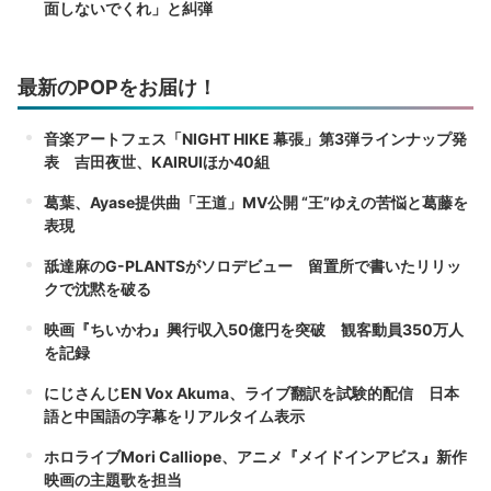
面しないでくれ」と糾弾
最新のPOPをお届け！
音楽アートフェス「NIGHT HIKE 幕張」第3弾ラインナップ発
表 吉田夜世、KAIRUIほか40組
葛葉、Ayase提供曲「王道」MV公開 “王”ゆえの苦悩と葛藤を
表現
舐達麻のG-PLANTSがソロデビュー 留置所で書いたリリッ
クで沈黙を破る
映画『ちいかわ』興行収入50億円を突破 観客動員350万人
を記録
にじさんじEN Vox Akuma、ライブ翻訳を試験的配信 日本
語と中国語の字幕をリアルタイム表示
ホロライブMori Calliope、アニメ『メイドインアビス』新作
映画の主題歌を担当