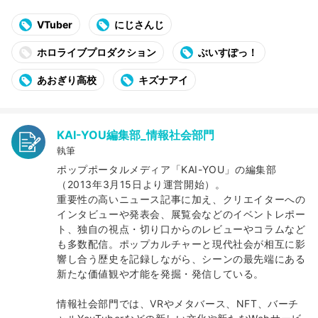
VTuber
にじさんじ
ホロライブプロダクション
ぶいすぽっ！
あおぎり高校
キズナアイ
KAI-YOU編集部_情報社会部門
執筆
ポップポータルメディア「KAI-YOU」の編集部
（2013年3月15日より運営開始）。
重要性の高いニュース記事に加え、クリエイターへの
インタビューや発表会、展覧会などのイベントレポー
ト、独自の視点・切り口からのレビューやコラムなど
も多数配信。ポップカルチャーと現代社会が相互に影
響し合う歴史を記録しながら、シーンの最先端にある
新たな価値観や才能を発掘・発信している。
情報社会部門では、VRやメタバース、NFT、バーチ