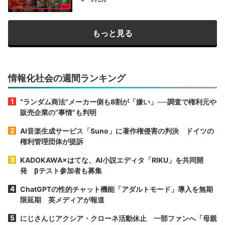
もっと見る
情報化社会の週間ランキング
“ランダム商法”メーカー側も8割が「嫌い」──調査で権利元や
販売企業の“事情”も判明
AI音楽生成サービス「Suno」に著作権侵害の判決 ドイツの
権利管理団体が提訴
KADOKAWA×はてな、AI小説エディタ「RIKU」を共同開
発 βテスト参加者も募集
ChatGPTの性的チャット機能「アダルトモード」導入を無期
限延期 英メディアが報道
にじさんじアクシア・クローネ活動休止 一部ファンへ「母親