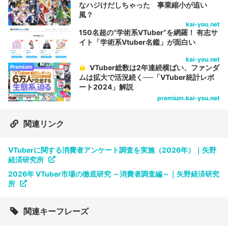
なハジけだしちゃった 事業縮小が追い
風？
kai-you.net
150名超の“学術系VTuber”を網羅！ 有志サ
イト「学術系Vtuber名鑑」が面白い
kai-you.net
VTuber総数は2年連続横ばい、ファンダ
Premium
ムは拡大で活況続く──「VTuber統計レポ
ート2024」解説
premium.kai-you.net
関連リンク
VTuberに関する消費者アンケート調査を実施（2026年）｜矢野
経済研究所
2026年 VTuber市場の徹底研究 ～消費者調査編～｜矢野経済研究
所
関連キーフレーズ