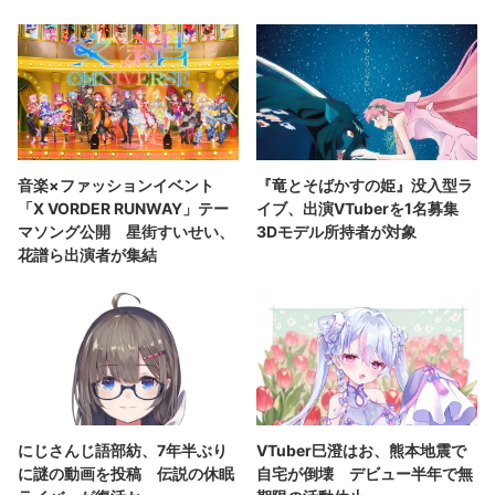
音楽×ファッションイベント
『竜とそばかすの姫』没入型ラ
「X VORDER RUNWAY」テー
イブ、出演VTuberを1名募集
マソング公開 星街すいせい、
3Dモデル所持者が対象
花譜ら出演者が集結
にじさんじ語部紡、7年半ぶり
VTuber巳澄はお、熊本地震で
に謎の動画を投稿 伝説の休眠
自宅が倒壊 デビュー半年で無