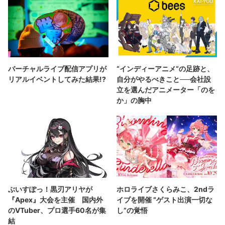
バーチャルライブ配信アプリが
“インディーアニメ“の足跡と、
リアルイベントしてみた結果!?
自分がやるべきこと──会社設
立を選んだアニメーター「のを
か」の胸中
ぶいすぽっ！黒刃アリヤが
ホロライブさくらみこ、2ndラ
『Apex』大会を主催 国内外
イブを開催 “ゲスト出演一切な
のVTuber、プロ選手60名が集
し”の覚悟
結