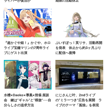
ライバーが復活か
期限の活動休止
『超かぐや姫！』かぐや、ホロ
ぶいすぽっ！英リサ、活動再開
ライブ宝鐘マリンの7周年ライ
を発表 休止から約3ヶ月ぶり
ブにゲスト出演
に配信へ復帰
水槽×Daoko×導凰×朔雀 座談
にじさんじ叶、2ndライブ
会 鍵は“ギャル”と“模倣”──自
の“ミラーつき”広告を展開 ラ
分らしさの追求方法
イブのテーマ「孤独」を表現