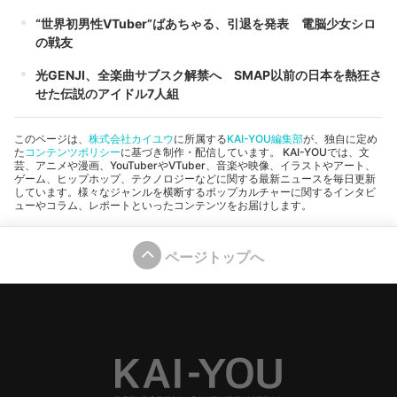
“世界初男性VTuber”ばあちゃる、引退を発表 電脳少女シロ
の戦友
光GENJI、全楽曲サブスク解禁へ SMAP以前の日本を熱狂さ
せた伝説のアイドル7人組
このページは、
株式会社カイユウ
に所属する
KAI-YOU編集部
が、独自に定め
た
コンテンツポリシー
に基づき制作・配信しています。 KAI-YOUでは、文
芸、アニメや漫画、YouTuberやVTuber、音楽や映像、イラストやアート、
ゲーム、ヒップホップ、テクノロジーなどに関する最新ニュースを毎日更新
しています。様々なジャンルを横断するポップカルチャーに関するインタビ
ューやコラム、レポートといったコンテンツをお届けします。
ページトップへ