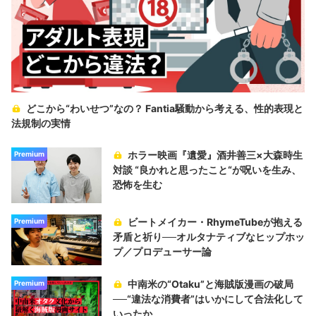
どこから“わいせつ”なの？ Fantia騒動から考える、性的表現と
法規制の実情
ホラー映画『遺愛』酒井善三×大森時生
Premium
対談 “良かれと思ったこと“が呪いを生み、
恐怖を生む
ビートメイカー・RhymeTubeが抱える
Premium
矛盾と祈り──オルタナティブなヒップホッ
プ／プロデューサー論
中南米の“Otaku”と海賊版漫画の破局
Premium
──“違法な消費者”はいかにして合法化して
いったか