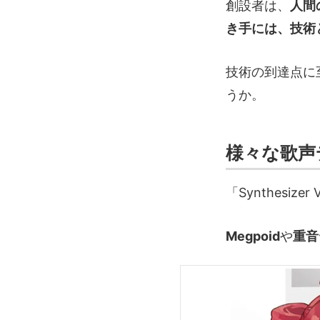
創設者は、
人間
き手には、技術
技術の到達点に
うか。
様々な歌声デ
「Synthes
Megpoid
や
重音