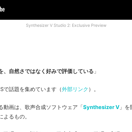
Synthesizer V Studio 2: Exclusive Preview
を、自然さではなく好みで評価している
」
NSで話題を集めています（
外部リンク
）。
る動画は、歌声合成ソフトウェア「
Synthesizer V
」を
s社によるもの。