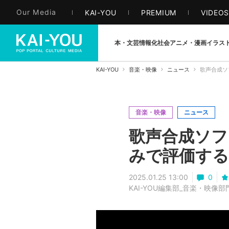
Our Media
KAI-YOU
PREMIUM
VIDEO
本・文芸
情報化社会
アニメ・漫画
イラス
KAI-YOU
音楽・映像
ニュース
歌声合成ソ
音楽・映像
ニュース
歌声合成ソフ
みで評価する
2025.01.25 13:00
0
KAI-YOU編集部_音楽・映像部