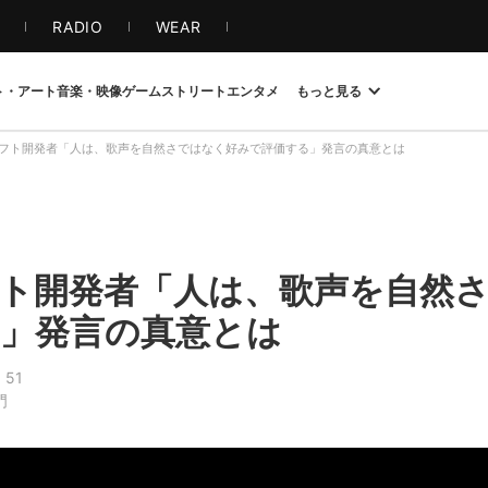
S
RADIO
WEAR
ト・アート
音楽・映像
ゲーム
ストリート
エンタメ
もっと見る
フト開発者「人は、歌声を自然さではなく好みで評価する」発言の真意とは
ト開発者「人は、歌声を自然
」発言の真意とは
51
門