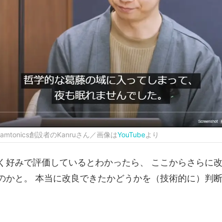
mtonics創設者のKanruさん／画像は
YouTube
より
く好みで評価しているとわかったら、 ここからさらに
のかと。 本当に改良できたかどうかを（技術的に）判