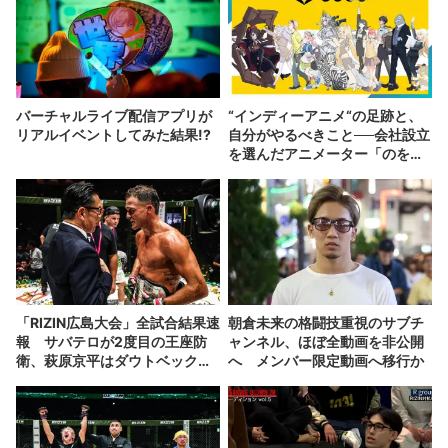
バーチャルライブ配信アプリが
“インディーアニメ“の足跡と、
リアルイベントしてみた結果!?
自分がやるべきこと──会社設立
を選んだアニメーター「のを
か」の胸中
「RIZIN広島大会」全試合結果速
朝倉未来の格闘技重視のサブチ
報 サバテロが2度目の王座防
ャンネル、ほぼ全動画を非公開
衛、萩原京平はダウトベックに
へ メンバー限定動画へ移行か
1RKO負け