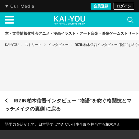
Our Media
会員登録
ログイン
本・文芸
情報化社会
アニメ・漫画
イラスト・アート
音楽・映像
ゲーム
ストリート
KAI-YOU
ストリート
インタビュー
RIZIN柏木信吾インタビュー “物語”を
RIZIN柏木信吾インタビュー “物語”を紡ぐ格闘技とマ
ッチメイクの裏側 に戻る
語学力を活かして、日本語ではできない仕事全般を担当する柏木さん