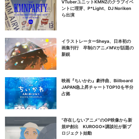
VTuberユニットKMNZのクラブイベ
ントに理芽、P*Light、DJ Noriken
ら出演
イラストレーターSheya、日本初の
画集刊行 卒制のアニメMVが話題の
新鋭
映画『ちいかわ』劇伴曲、Biilboard
JAPAN急上昇チャートTOP10を半分
占拠
“存在しないアニメ”のOP映像から新
規IP創出 KUROGO×講談社が新プ
ロジェクト始動