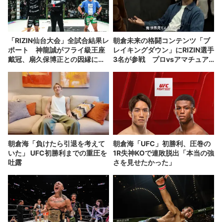
「RIZIN仙台大会」全試合結果レ
朝倉未来の格闘コンテンツ「ブ
ポート 神龍誠がフライ級王座
レイキングダウン」にRIZIN選手
戴冠、扇久保博正との因縁に決
3名が参戦 プロvsアマチュア
着
対抗戦が激化
朝倉海「負けたら引退を考えて
朝倉海「UFC」初勝利、圧巻の
いた」 UFC初勝利までの重圧を
1R失神KOで連敗脱出「本当の強
吐露
さを見せたかった」