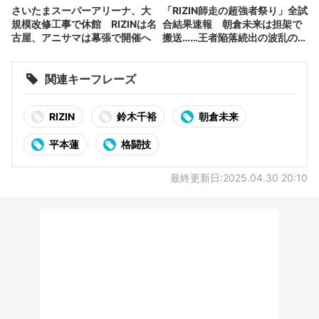
さいたまスーパーアリーナ、大
「RIZIN師走の超強者祭り」全試
規模改修工事で休館 RIZINは名
合結果速報 朝倉未来は担架で
古屋、アニサマは幕張で開催へ
搬送……王者陥落続出の波乱の展
開
関連キーフレーズ
RIZIN
鈴木千裕
朝倉未来
平本蓮
格闘技
最終更新日:2025.04.30 20:10