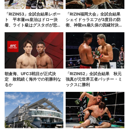
「RIZIN53」全試合結果レポー
「RIZIN福岡大会」全試合結果
ト 平本蓮vs皇治はドロー決
シェイドゥラエフが3度目の防
着、ライト級はグスタボが悲願
衛、神龍vs扇久保の因縁対決も
の新王者に
決定
朝倉海、UFC3戦目が正式決
「RIZIN52」全試合結果 秋元
定 敗戦続く海外での初勝利な
強真が元世界王者パッチー・ミ
るか
ックスに勝利