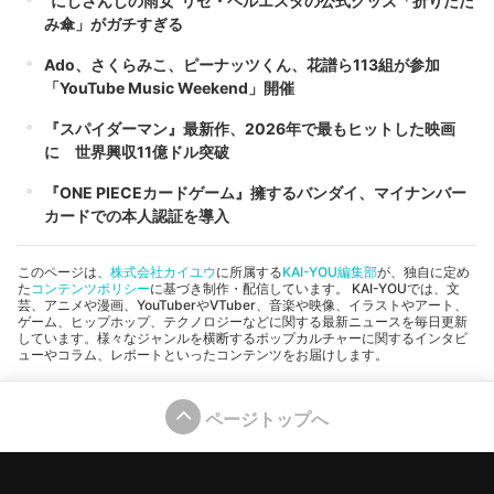
“にじさんじの雨女”リゼ・ヘルエスタの公式グッズ「折りたた
み傘」がガチすぎる
Ado、さくらみこ、ピーナッツくん、花譜ら113組が参加
「YouTube Music Weekend」開催
『スパイダーマン』最新作、2026年で最もヒットした映画
に 世界興収11億ドル突破
『ONE PIECEカードゲーム』擁するバンダイ、マイナンバー
カードでの本人認証を導入
このページは、
株式会社カイユウ
に所属する
KAI-YOU編集部
が、独自に定め
た
コンテンツポリシー
に基づき制作・配信しています。 KAI-YOUでは、文
芸、アニメや漫画、YouTuberやVTuber、音楽や映像、イラストやアート、
ゲーム、ヒップホップ、テクノロジーなどに関する最新ニュースを毎日更新
しています。様々なジャンルを横断するポップカルチャーに関するインタビ
ューやコラム、レポートといったコンテンツをお届けします。
ページトップへ