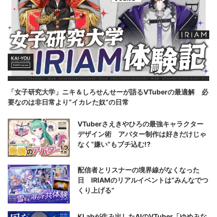
「女子研究大学」ニキ＆しろせんせーが語るVTuberの最適解 必
要なのは非日常より“イカレた奴”の日常
VTuberさえきやひろの最強キャラクター
デザイン術 アバター制作は好きだけじゃ
なく“嫌い”もブチ込む!?
配信者とリスナーの境界線がなくなった
日 IRIAMのリアルイベントは“みんなでつ
くり上げる”
KLabが生み出したAIのVTuber「ゆめみな