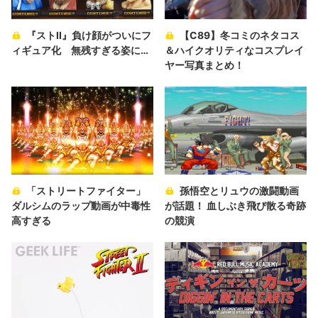
『ストII』負け顔がついにフ
【C89】冬コミのネタコス
ィギュア化 無残すぎる姿に…
＆ハイクオリティなコスプレイ
ヤー写真まとめ！
「ストリートファイター」
孫悟空とリュウの激闘動画
ダルシムのラップ動画が中毒性
が話題！ 血しぶき飛び散る奇跡
高すぎる
の競演