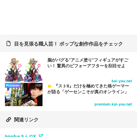
目を見張る職人芸！ ポップな創作作品をチェック
脳がバグる“アニメ塗り”フィギュアがすご
い！ 驚異のビフォーアフターを刮目せよ
kai-you.net
『ストII』だけを極めてきた格ゲーマー
Premium
が語る「ゲーセンこそが真のオンライン」
premium.kai-you.net
関連リンク
hirofusさんのX