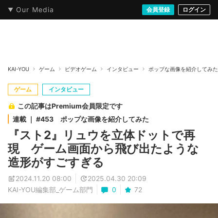
Our Media
本・文芸
情報化社会
アニメ・漫画
イラスト・アート
音楽・映像
会員登録
ゲーム
ログイン
ストリート
KAI-YOU
ゲーム
ビデオゲーム
インタビュー
ポップな画像を紹介してみた
ゲーム
インタビュー
この記事はPremium会員限定です
連載 ｜ #453 ポップな画像を紹介してみた
『スト2』リュウを立体ドットで再
現 ゲーム画面から飛び出たような
造形がすごすぎる
2024.11.20 08:00
2025.04.30 20:09
KAI-YOU編集部_ゲーム部門
0
72