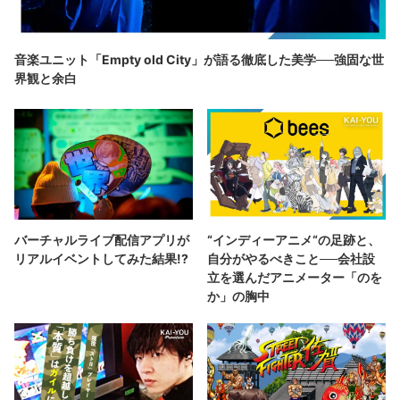
音楽ユニット「Empty old City」が語る徹底した美学──強固な世
界観と余白
バーチャルライブ配信アプリが
“インディーアニメ“の足跡と、
リアルイベントしてみた結果!?
自分がやるべきこと──会社設
立を選んだアニメーター「のを
か」の胸中