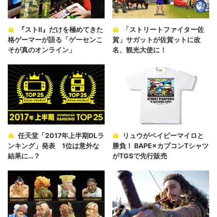
『ストII』だけを極めてきた
「ストリートファイター佐
格ゲーマーが語る「ゲーセンこ
賀」サガットが佐賀ットに改
そが真のオンライン」
名、観光大使に！
任天堂「2017年上半期DLラ
リュウがベイビーマイロと
ンキング」発表 1位は意外な
勝負！ BAPE×カプコンTシャツ
結果に…？
がTGSで先行販売