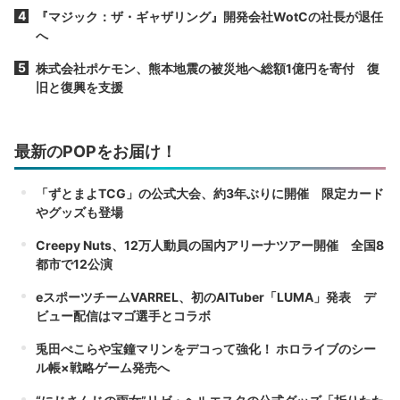
『マジック：ザ・ギャザリング』開発会社WotCの社長が退任
へ
株式会社ポケモン、熊本地震の被災地へ総額1億円を寄付 復
旧と復興を支援
最新のPOPをお届け！
「ずとまよTCG」の公式大会、約3年ぶりに開催 限定カード
やグッズも登場
Creepy Nuts、12万人動員の国内アリーナツアー開催 全国8
都市で12公演
eスポーツチームVARREL、初のAITuber「LUMA」発表 デ
ビュー配信はマゴ選手とコラボ
兎田ぺこらや宝鐘マリンをデコって強化！ ホロライブのシー
ル帳×戦略ゲーム発売へ