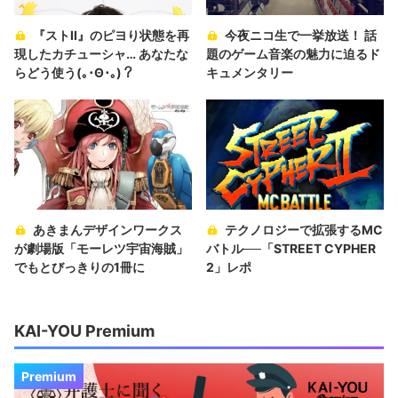
『ストII』のピヨり状態を再
今夜ニコ生で一挙放送！ 話
現したカチューシャ… あなたな
題のゲーム音楽の魅力に迫るド
らどう使う(｡･Θ･｡)？
キュメンタリー
あきまんデザインワークス
テクノロジーで拡張するMC
が劇場版「モーレツ宇宙海賊」
バトル──「STREET CYPHER
でもとびっきりの1冊に
2」レポ
KAI-YOU Premium
Premium