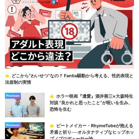
どこから“わいせつ”なの？ Fantia騒動から考える、性的表現と
法規制の実情
ホラー映画『遺愛』酒井善三×大森時生
Premium
対談 “良かれと思ったこと“が呪いを生み、
恐怖を生む
ビートメイカー・RhymeTubeが抱える
Premium
矛盾と祈り──オルタナティブなヒップホッ
プ／プロデューサー論