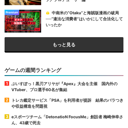
中南米の“Otaku”と海賊版漫画の破局
Premium
──“違法な消費者”はいかにして合法化して
いったか
もっと見る
ゲームの週間ランキング
ぶいすぽっ！黒刃アリヤが『Apex』大会を主催 国内外の
VTuber、プロ選手60名が集結
トレカ鑑定サービス「PSA」を利用者が提訴 結果のバラつき
や収益構造を問題視
eスポーツチーム「DetonatioN FocusMe」創設者 梅崎伸幸さ
ん、43歳で死去