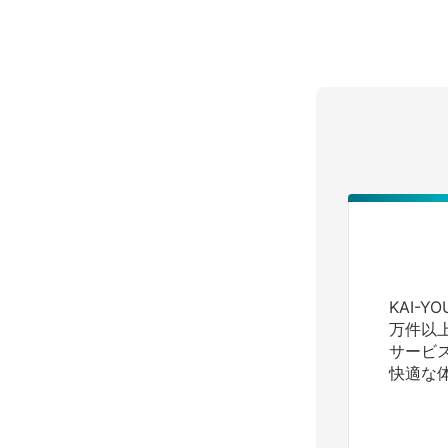
KAI-
万件以
サービ
快適な