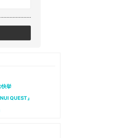
の快挙
I QUEST』
」