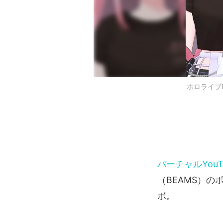
ホロライブE
バーチャルYouTu
（BEAMS）
ボ。