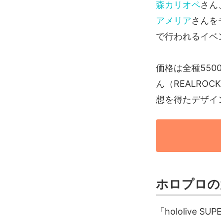
森カリオペ
さん
アメリア
さんを
で行われるイベント
価格は全種55
ん（REALRO
想を得たデザイ
ホロプロの大規
「hololive