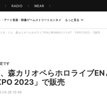
S
RADIO
WEAR
ト・アート
音楽・映像
ゲーム
ストリート
エンタメ
もっと見る
うる・ぐら、森カリオペらホロライブENとBEAMSのコラボT 「EXPO 2023」で販売
限定です
、森カリオペらホロライブENと
XPO 2023」で販売
3.04.28 16:48