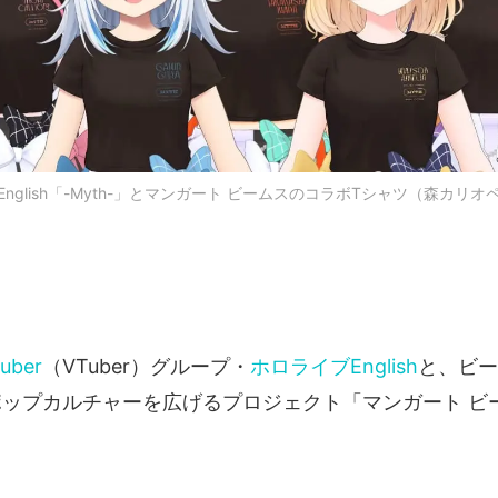
nglish「-Myth-」とマンガート ビームスのコラボTシャツ（森カリオペ
ber
（VTuber）グループ・
ホロライブEnglish
と、ビー
のポップカルチャーを広げるプロジェクト「マンガート ビ