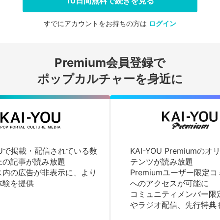
10日間無料で続きを見る
すでにアカウントをお持ちの方は
ログイン
会員登録する
Premium会員登録で
ログインする
ポップカルチャーを身近に
YOUで掲載・配信されている数
KAI-YOU Premium
上の記事が読み放題
テンツが読み放題
ス内の広告が非表示に、より
Premiumユーザー限定
体験を提供
へのアクセスが可能に
コミュニティメンバー限
やラジオ配信、先行特典