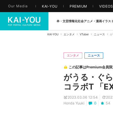
Our Media
KAI-YOU
PREMIUM
VIDEO
本・文芸
情報化社会
アニメ・漫画
イラス
KAI-YOU
エンタメ
VTuber
ニュース
が
エンタメ
ニュース
この記事はPremium会員
がうる・ぐら
コラボT 「E
2023.03.06 12:54
202
Honda Yuuki
0
54