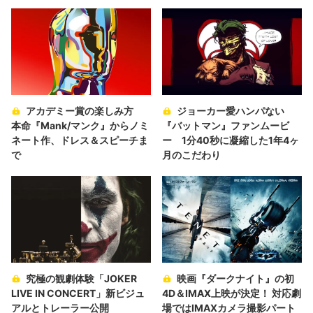
アカデミー賞の楽しみ方
ジョーカー愛ハンパない
本命『Mank/マンク』からノミ
『バットマン』ファンムービ
ネート作、ドレス＆スピーチま
ー 1分40秒に凝縮した1年4ヶ
で
月のこだわり
究極の観劇体験「JOKER
映画『ダークナイト』の初
LIVE IN CONCERT」新ビジュ
4D＆IMAX上映が決定！ 対応劇
アルとトレーラー公開
場ではIMAXカメラ撮影パート