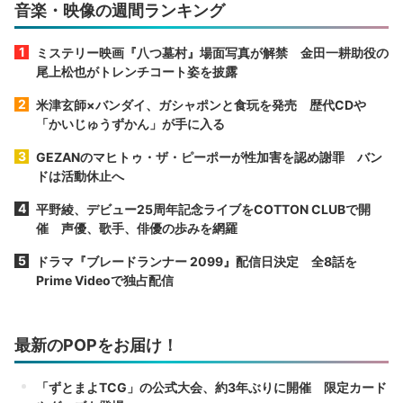
音楽・映像の週間ランキング
ミステリー映画『八つ墓村』場面写真が解禁 金田一耕助役の
尾上松也がトレンチコート姿を披露
米津玄師×バンダイ、ガシャポンと食玩を発売 歴代CDや
「かいじゅうずかん」が手に入る
GEZANのマヒトゥ・ザ・ピーポーが性加害を認め謝罪 バン
ドは活動休止へ
平野綾、デビュー25周年記念ライブをCOTTON CLUBで開
催 声優、歌手、俳優の歩みを網羅
ドラマ『ブレードランナー 2099』配信日決定 全8話を
Prime Videoで独占配信
最新のPOPをお届け！
「ずとまよTCG」の公式大会、約3年ぶりに開催 限定カード