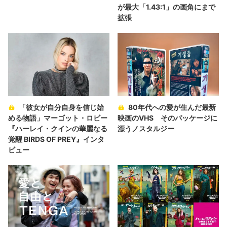
が最大「1.43:1」の画角にまで
拡張
「彼女が自分自身を信じ始
80年代への愛が生んだ最新
める物語」マーゴット・ロビー
映画のVHS そのパッケージに
『ハーレイ・クインの華麗なる
漂うノスタルジー
覚醒 BIRDS OF PREY』インタ
ビュー