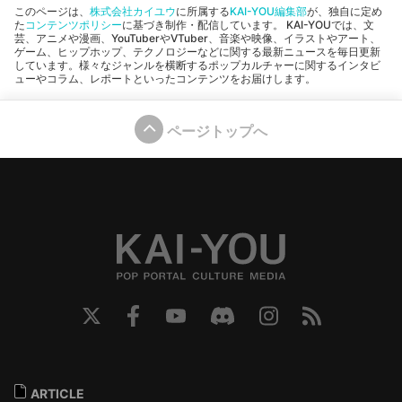
このページは、
株式会社カイユウ
に所属する
KAI-YOU編集部
が、独自に定め
た
コンテンツポリシー
に基づき制作・配信しています。 KAI-YOUでは、文
芸、アニメや漫画、YouTuberやVTuber、音楽や映像、イラストやアート、
ゲーム、ヒップホップ、テクノロジーなどに関する最新ニュースを毎日更新
しています。様々なジャンルを横断するポップカルチャーに関するインタビ
ューやコラム、レポートといったコンテンツをお届けします。
ページトップへ
ARTICLE