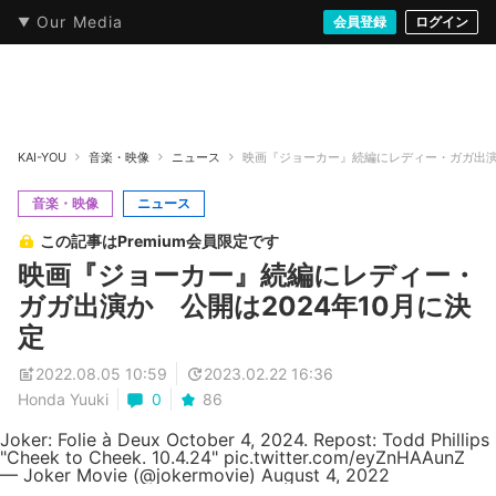
Our Media
本・文芸
情報化社会
アニメ・漫画
イラスト・アート
音楽・映像
会員登録
ゲーム
ログイン
ストリート
KAI-YOU
音楽・映像
ニュース
映画『ジョーカー』続編にレディー・ガガ出演か
音楽・映像
ニュース
この記事はPremium会員限定です
映画『ジョーカー』続編にレディー・
ガガ出演か 公開は2024年10月に決
定
2022.08.05 10:59
2023.02.22 16:36
Honda Yuuki
0
86
Joker: Folie à Deux October 4, 2024. Repost: Todd Phillips
"Cheek to Cheek. 10.4.24"
pic.twitter.com/eyZnHAAunZ
— Joker Movie (@jokermovie)
August 4, 2022