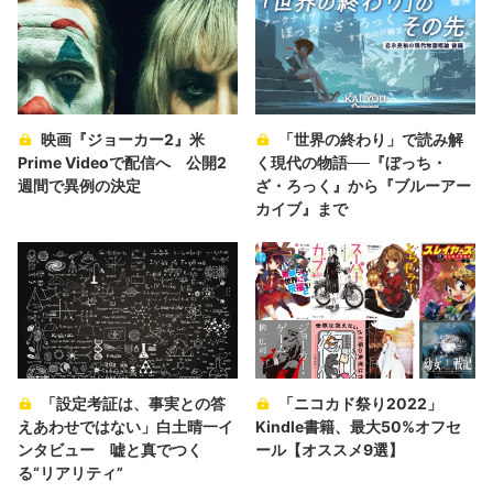
映画『ジョーカー2』米
「世界の終わり」で読み解
Prime Videoで配信へ 公開2
く現代の物語──『ぼっち・
週間で異例の決定
ざ・ろっく』から『ブルーアー
カイブ』まで
「設定考証は、事実との答
「ニコカド祭り2022」
えあわせではない」白土晴一イ
Kindle書籍、最大50%オフセ
ンタビュー 嘘と真でつく
ール【オススメ9選】
る“リアリティ”