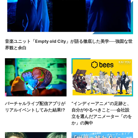
音楽ユニット「Empty old City」が語る徹底した美学──強固な世
界観と余白
バーチャルライブ配信アプリが
“インディーアニメ“の足跡と、
リアルイベントしてみた結果!?
自分がやるべきこと──会社設
立を選んだアニメーター「のを
か」の胸中