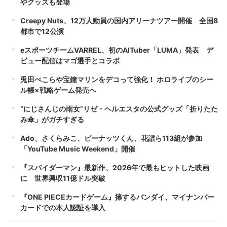
やグッズも登場
Creepy Nuts、12万人動員の国内アリーナツアー開催 全国8
都市で12公演
eスポーツチームVARREL、初のAITuber「LUMA」発表 デ
ビュー配信はマゴ選手とコラボ
兎田ぺこらや宝鐘マリンをデコって強化！ ホロライブのシー
ル帳×戦略ゲーム発売へ
“にじさんじの雨女”リゼ・ヘルエスタの公式グッズ「折りたた
み傘」がガチすぎる
Ado、さくらみこ、ピーナッツくん、花譜ら113組が参加
「YouTube Music Weekend」開催
『スパイダーマン』最新作、2026年で最もヒットした映画
に 世界興収11億ドル突破
『ONE PIECEカードゲーム』擁するバンダイ、マイナンバー
カードでの本人認証を導入