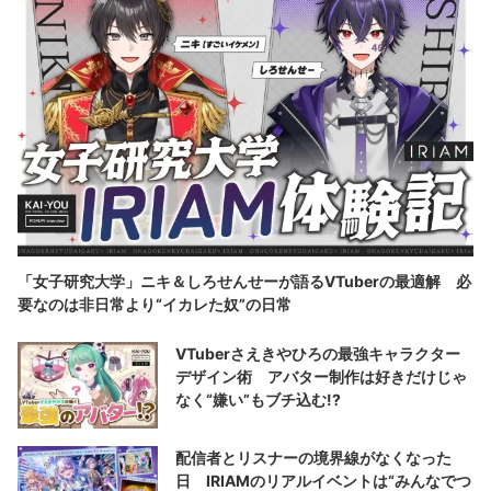
「女子研究大学」ニキ＆しろせんせーが語るVTuberの最適解 必
要なのは非日常より“イカレた奴”の日常
VTuberさえきやひろの最強キャラクター
デザイン術 アバター制作は好きだけじゃ
なく“嫌い”もブチ込む!?
配信者とリスナーの境界線がなくなった
日 IRIAMのリアルイベントは“みんなでつ