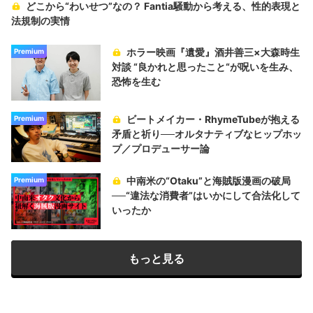
どこから“わいせつ”なの？ Fantia騒動から考える、性的表現と
法規制の実情
ホラー映画『遺愛』酒井善三×大森時生
Premium
対談 “良かれと思ったこと“が呪いを生み、
恐怖を生む
ビートメイカー・RhymeTubeが抱える
Premium
矛盾と祈り──オルタナティブなヒップホッ
プ／プロデューサー論
中南米の“Otaku”と海賊版漫画の破局
Premium
──“違法な消費者”はいかにして合法化して
いったか
もっと見る